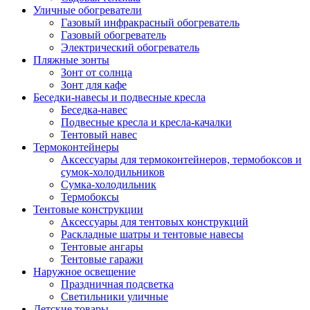
Уличные обогреватели
Газовый инфракрасный обогреватель
Газовый обогреватель
Электрический обогреватель
Пляжные зонты
Зонт от солнца
Зонт для кафе
Беседки-навесы и подвесные кресла
Беседка-навес
Подвесные кресла и кресла-качалки
Тентовый навес
Термоконтейнеры
Аксессуары для термоконтейнеров, термобоксов и
сумок-холодильников
Сумка-холодильник
Термобоксы
Тентовые конструкции
Аксессуары для тентовых конструкций
Раскладные шатры и тентовые навесы
Тентовые ангары
Тентовые гаражи
Наружное освещение
Праздничная подсветка
Светильники уличные
Детские товары