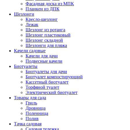
Фасадная доска из МПК
Планкен из ДПК
Шезлонги
Кресло-шезлонг
Лежак
Шезлонг из ротанга
Шезлонг пластиковый
Шезлонг складной
Шезлонги для пляжа
Качели садовые
Качели для дачи
Подвесные качели
Биотуалеты
Биотуалеты для дачи
Биотуалет компостирующий
Кассетный биотуалет
Торфяной туалет
Электрический биотуалет
Товары для сада
Гриль
Дровница
Поленница
Полив
Тачка садовая
Садовая тележка