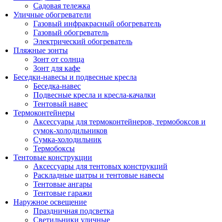
Садовая тележка
Уличные обогреватели
Газовый инфракрасный обогреватель
Газовый обогреватель
Электрический обогреватель
Пляжные зонты
Зонт от солнца
Зонт для кафе
Беседки-навесы и подвесные кресла
Беседка-навес
Подвесные кресла и кресла-качалки
Тентовый навес
Термоконтейнеры
Аксессуары для термоконтейнеров, термобоксов и
сумок-холодильников
Сумка-холодильник
Термобоксы
Тентовые конструкции
Аксессуары для тентовых конструкций
Раскладные шатры и тентовые навесы
Тентовые ангары
Тентовые гаражи
Наружное освещение
Праздничная подсветка
Светильники уличные