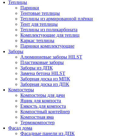
Теплицы
Парники
Тентовые теплицы
Теплицы из армированной плёнки
Тент для теплицы
Теплицы из поликарбоната
Комплектующие для теплиц
Каркас теплицы
Парники комплектующие
Заборы
Алюминиевые заборы HILST
Пластиковые заборы
Заборы из ДПК
Замена бетона HILST
Заборная доска из МПК
Заборная доска из ДПК
Компостеры
Компостеры для дачи
Ящик для компоста
Емкость для компоста
Компостный контейнер
Компостная яма
Термокомпостер
Фасад дома
Фасадные панели из ДПК