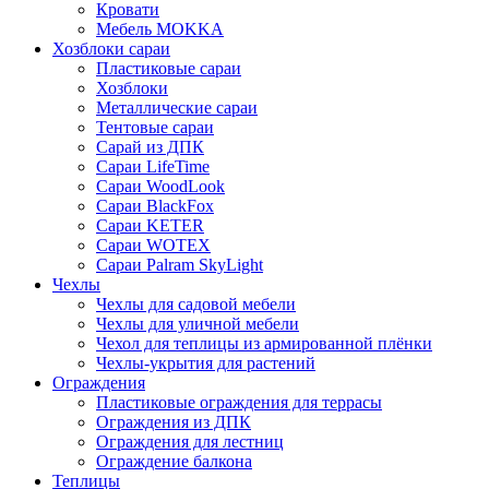
Кровати
Мебель MOKKA
Хозблоки сараи
Пластиковые сараи
Хозблоки
Металлические сараи
Тентовые сараи
Сарай из ДПК
Cараи LifeTime
Cараи WoodLook
Сараи BlackFox
Сараи KETER
Сараи WOTEX
Сараи Palram SkyLight
Чехлы
Чехлы для садовой мебели
Чехлы для уличной мебели
Чехол для теплицы из армированной плёнки
Чехлы-укрытия для растений
Ограждения
Пластиковые ограждения для террасы
Ограждения из ДПК
Ограждения для лестниц
Ограждение балкона
Теплицы