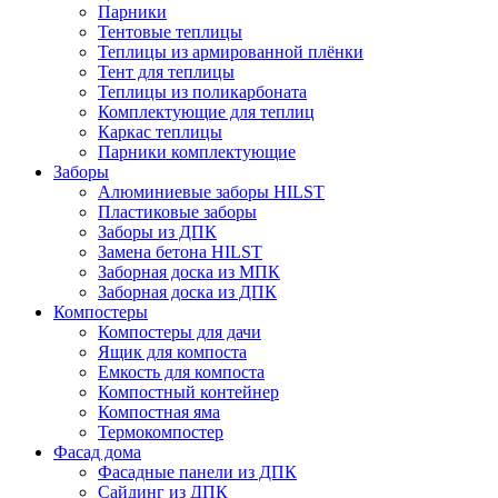
Парники
Тентовые теплицы
Теплицы из армированной плёнки
Тент для теплицы
Теплицы из поликарбоната
Комплектующие для теплиц
Каркас теплицы
Парники комплектующие
Заборы
Алюминиевые заборы HILST
Пластиковые заборы
Заборы из ДПК
Замена бетона HILST
Заборная доска из МПК
Заборная доска из ДПК
Компостеры
Компостеры для дачи
Ящик для компоста
Емкость для компоста
Компостный контейнер
Компостная яма
Термокомпостер
Фасад дома
Фасадные панели из ДПК
Сайдинг из ДПК