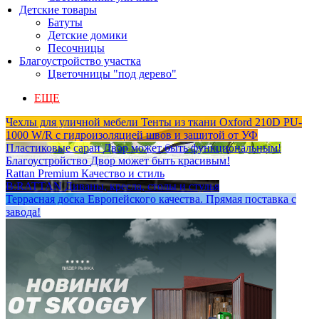
Детские товары
Батуты
Детские домики
Песочницы
Благоустройство участка
Цветочницы "под дерево"
ЕЩЕ
Чехлы для уличной мебели
Тенты из ткани Oxford 210D PU-
1000 W/R с гидроизоляцией швов и защитой от УФ
Пластиковые сараи
Двор может быть функциональным!
Благоустройство
Двор может быть красивым!
Rattan Premium
Качество и стиль
B:RATTAN
Диваны, кресла, столы и стулья
Террасная доска
Европейского качества. Прямая поставка с
завода!