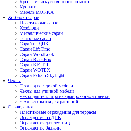
Кресла из искусственного ротанга
Кровати
Мебель MOKKA
Хозблоки сараи
Пластиковые сараи
Хозблоки
Металлические сараи
Тентовые сараи
Сарай из ДПК
Cараи LifeTime
Cараи WoodLook
Сараи BlackFox
Сараи KETER
Сараи WOTEX
Сараи Palram SkyLight
Чехлы
Чехлы для садовой мебели
Чехлы для уличной мебели
Чехол для теплицы из армированной плёнки
Чехлы-укрытия для растений
Ограждения
Пластиковые ограждения для террасы
Ограждения из ДПК
Ограждения для лестниц
Ограждение балкона