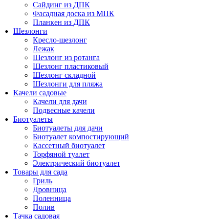
Сайдинг из ДПК
Фасадная доска из МПК
Планкен из ДПК
Шезлонги
Кресло-шезлонг
Лежак
Шезлонг из ротанга
Шезлонг пластиковый
Шезлонг складной
Шезлонги для пляжа
Качели садовые
Качели для дачи
Подвесные качели
Биотуалеты
Биотуалеты для дачи
Биотуалет компостирующий
Кассетный биотуалет
Торфяной туалет
Электрический биотуалет
Товары для сада
Гриль
Дровница
Поленница
Полив
Тачка садовая