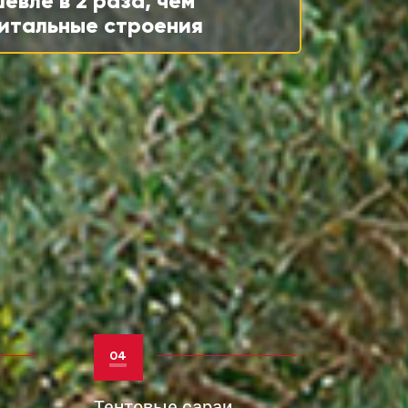
евле в 2 раза, чем
итальные строения
04
Тентовые сараи