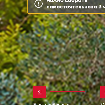
можно собрать
самостоятельноза 3 
01
Быстросборные
М