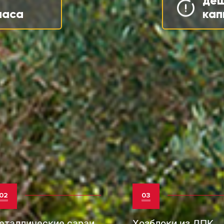
деш
часа
кап
02
03
еталлические сараи
Хозблоки из ДПК