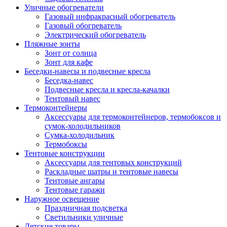
Уличные обогреватели
Газовый инфракрасный обогреватель
Газовый обогреватель
Электрический обогреватель
Пляжные зонты
Зонт от солнца
Зонт для кафе
Беседки-навесы и подвесные кресла
Беседка-навес
Подвесные кресла и кресла-качалки
Тентовый навес
Термоконтейнеры
Аксессуары для термоконтейнеров, термобоксов и
сумок-холодильников
Сумка-холодильник
Термобоксы
Тентовые конструкции
Аксессуары для тентовых конструкций
Раскладные шатры и тентовые навесы
Тентовые ангары
Тентовые гаражи
Наружное освещение
Праздничная подсветка
Светильники уличные
Детские товары