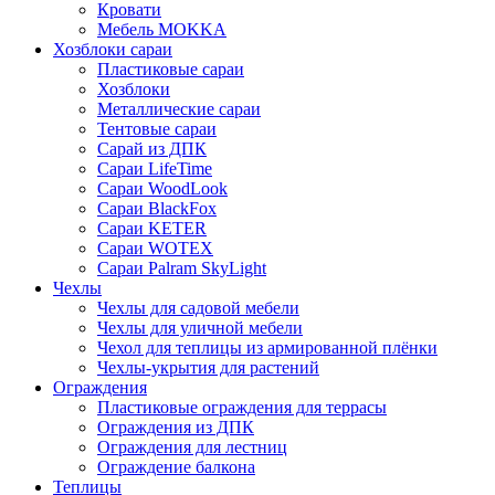
Кровати
Мебель MOKKA
Хозблоки сараи
Пластиковые сараи
Хозблоки
Металлические сараи
Тентовые сараи
Сарай из ДПК
Cараи LifeTime
Cараи WoodLook
Сараи BlackFox
Сараи KETER
Сараи WOTEX
Сараи Palram SkyLight
Чехлы
Чехлы для садовой мебели
Чехлы для уличной мебели
Чехол для теплицы из армированной плёнки
Чехлы-укрытия для растений
Ограждения
Пластиковые ограждения для террасы
Ограждения из ДПК
Ограждения для лестниц
Ограждение балкона
Теплицы