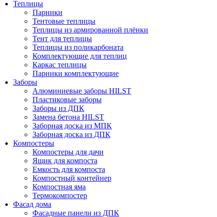
Теплицы
Парники
Тентовые теплицы
Теплицы из армированной плёнки
Тент для теплицы
Теплицы из поликарбоната
Комплектующие для теплиц
Каркас теплицы
Парники комплектующие
Заборы
Алюминиевые заборы HILST
Пластиковые заборы
Заборы из ДПК
Замена бетона HILST
Заборная доска из МПК
Заборная доска из ДПК
Компостеры
Компостеры для дачи
Ящик для компоста
Емкость для компоста
Компостный контейнер
Компостная яма
Термокомпостер
Фасад дома
Фасадные панели из ДПК