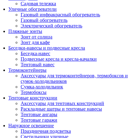
Садовая тележка
Уличные обогреватели
Газовый инфракрасный обогреватель
Газовый обогреватель
Электрический обогреватель
Пляжные зонты
Зонт от солнца
Зонт для кафе
Беседки-навесы и подвесные кресла
Беседка-навес
Подвесные кресла и кресла-качалки
Тентовый навес
Термоконтейнеры
Аксессуары для термоконтейнеров, термобоксов и
сумок-холодильников
Сумка-холодильник
Термобоксы
Тентовые конструкции
Аксессуары для тентовых конструкций
Раскладные шатры и тентовые навесы
Тентовые ангары
Тентовые гаражи
Наружное освещение
Праздничная подсветка
Светильники уличные