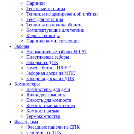
Парники
Тентовые теплицы
Теплицы из армированной плёнки
Тент для теплицы
Теплицы из поликарбоната
Комплектующие для теплиц
Каркас теплицы
Парники комплектующие
Заборы
Алюминиевые заборы HILST
Пластиковые заборы
Заборы из ДПК
Замена бетона HILST
Заборная доска из МПК
Заборная доска из ДПК
Компостеры
Компостеры для дачи
Ящик для компоста
Емкость для компоста
Компостный контейнер
Компостная яма
Термокомпостер
Фасад дома
Фасадные панели из ДПК
Сайдинг из ДПК