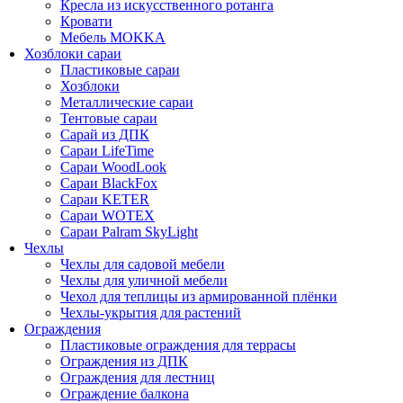
Кресла из искусственного ротанга
Кровати
Мебель MOKKA
Хозблоки сараи
Пластиковые сараи
Хозблоки
Металлические сараи
Тентовые сараи
Сарай из ДПК
Cараи LifeTime
Cараи WoodLook
Сараи BlackFox
Сараи KETER
Сараи WOTEX
Сараи Palram SkyLight
Чехлы
Чехлы для садовой мебели
Чехлы для уличной мебели
Чехол для теплицы из армированной плёнки
Чехлы-укрытия для растений
Ограждения
Пластиковые ограждения для террасы
Ограждения из ДПК
Ограждения для лестниц
Ограждение балкона