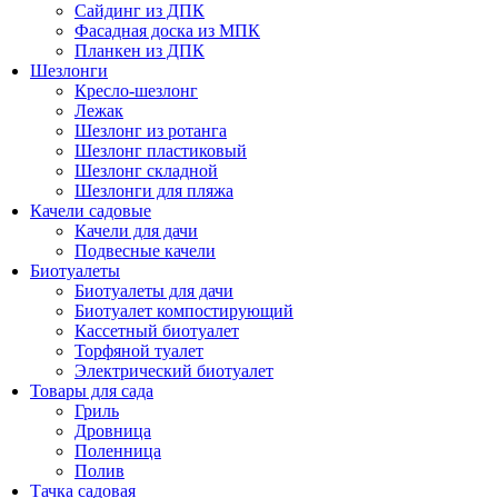
Сайдинг из ДПК
Фасадная доска из МПК
Планкен из ДПК
Шезлонги
Кресло-шезлонг
Лежак
Шезлонг из ротанга
Шезлонг пластиковый
Шезлонг складной
Шезлонги для пляжа
Качели садовые
Качели для дачи
Подвесные качели
Биотуалеты
Биотуалеты для дачи
Биотуалет компостирующий
Кассетный биотуалет
Торфяной туалет
Электрический биотуалет
Товары для сада
Гриль
Дровница
Поленница
Полив
Тачка садовая