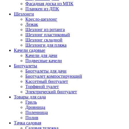
Фасадная доска из МПК
Планкен из ДПК
Шезлонги
Кресло-шезлонг
Лежак
Шезлонг из ротанга
Шезлонг пластиковый
Шезлонг складной
Шезлонги для пляжа
Качели садовые
Качели для дачи
Подвесные качели
Биотуалеты
Биотуалеты для дачи
Биотуалет компостирующий
Кассетный биотуалет
Торфяной туалет
Электрический биотуалет
Товары для сада
Гриль
Дровница
Поленница
Полив
Тачка садовая
Садовая тележка