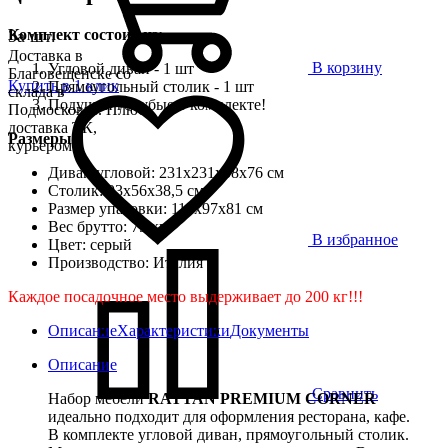
Комплект состоит из:
За шт.
Доставка в
В корзину
Угловой диван - 1 шт
Благовещенске со
Купить в 1 клик
Прямоугольный столик - 1 шт
склада в
Подушки голубые в комплекте!
Подмосковье. Плюс
доставка ТК,
Размеры:
курьером
Диван угловой: 231х231х58х76 см
Столик: 93х56х38,5 см
Размер упаковки: 115х97х81 см
Вес брутто: 75 кг
В избранное
Цвет: серый
Производство: Италия
Каждое посадочное место выдерживает до 200 кг!!!
Описание
Характеристики
Документы
Описание
Сравнить
Набор мебели
RATTAN PREMIUM CORNER
идеально подходит для оформления ресторана, кафе.
В комплекте угловой диван, прямоугольный столик.