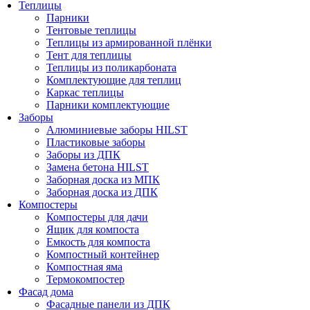
Теплицы
Парники
Тентовые теплицы
Теплицы из армированной плёнки
Тент для теплицы
Теплицы из поликарбоната
Комплектующие для теплиц
Каркас теплицы
Парники комплектующие
Заборы
Алюминиевые заборы HILST
Пластиковые заборы
Заборы из ДПК
Замена бетона HILST
Заборная доска из МПК
Заборная доска из ДПК
Компостеры
Компостеры для дачи
Ящик для компоста
Емкость для компоста
Компостный контейнер
Компостная яма
Термокомпостер
Фасад дома
Фасадные панели из ДПК