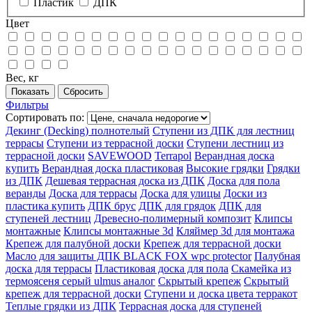
Пластик
ДПК
Цвет
Вес, кг
Фильтры
Сортировать по:
Декинг (Decking) полнотелый
Ступени из ДПК для лестниц
террасы
Ступени из террасной доски
Ступени лестниц из
террасной доски
SAVEWOOD
Terrapol
Верандная доска
купить
Верандная доска пластиковая
Высокие грядки
Грядки
из ДПК
Дешевая террасная доска из ДПК
Доска для пола
веранды
Доска для террасы
Доска для улицы
Доски из
пластика купить
ДПК брус
ДПК для грядок
ДПК для
ступеней лестниц
Древесно-полимерный композит
Клипсы
монтажные
Клипсы монтажные 3d
Кляймер 3d для монтажа
Крепеж для палубной доски
Крепеж для террасной доски
Масло для защиты ДПК BLACK FOX wpc protector
Палубная
доска для террасы
Пластиковая доска для пола
Скамейка из
термоясеня серый ulmus аналог
Скрытый крепеж
Скрытый
крепеж для террасной доски
Ступени и доска цвета терракот
Теплые грядки из ДПК
Террасная доска для ступеней