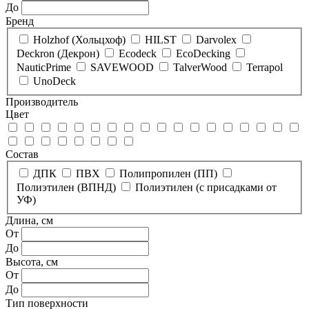
До
Бренд
Holzhof (Хольцхоф)
HILST
Darvolex
Deckron (Декрон)
Ecodeck
EcoDecking
NauticPrime
SAVEWOOD
TalverWood
Terrapol
UnoDeck
Производитель
Цвет
Состав
ДПК
ПВХ
Полипропилен (ПП)
Полиэтилен (ВПНД)
Полиэтилен (с присадками от
УФ)
Длина, см
От
До
Высота, см
От
До
Тип поверхности