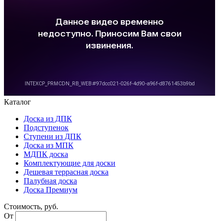
Каталог
Доска из ДПК
Подступенок
Ступени из ДПК
Доска из МПК
МДПК доска
Комплектующие для доски
Дешевая террасная доска
Палубная доска
Доска Премиум
Стоимость, руб.
От