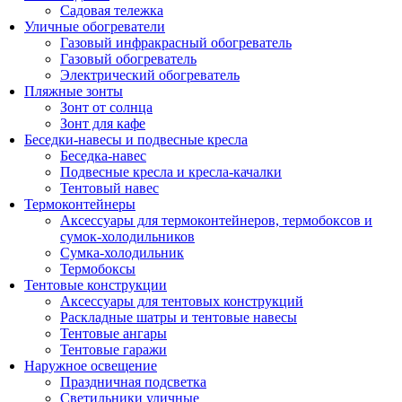
Садовая тележка
Уличные обогреватели
Газовый инфракрасный обогреватель
Газовый обогреватель
Электрический обогреватель
Пляжные зонты
Зонт от солнца
Зонт для кафе
Беседки-навесы и подвесные кресла
Беседка-навес
Подвесные кресла и кресла-качалки
Тентовый навес
Термоконтейнеры
Аксессуары для термоконтейнеров, термобоксов и
сумок-холодильников
Сумка-холодильник
Термобоксы
Тентовые конструкции
Аксессуары для тентовых конструкций
Раскладные шатры и тентовые навесы
Тентовые ангары
Тентовые гаражи
Наружное освещение
Праздничная подсветка
Светильники уличные