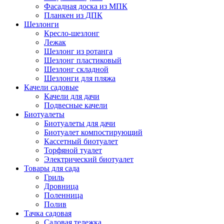
Фасадная доска из МПК
Планкен из ДПК
Шезлонги
Кресло-шезлонг
Лежак
Шезлонг из ротанга
Шезлонг пластиковый
Шезлонг складной
Шезлонги для пляжа
Качели садовые
Качели для дачи
Подвесные качели
Биотуалеты
Биотуалеты для дачи
Биотуалет компостирующий
Кассетный биотуалет
Торфяной туалет
Электрический биотуалет
Товары для сада
Гриль
Дровница
Поленница
Полив
Тачка садовая
Садовая тележка