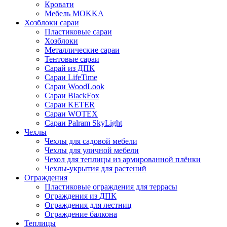
Кровати
Мебель MOKKA
Хозблоки сараи
Пластиковые сараи
Хозблоки
Металлические сараи
Тентовые сараи
Сарай из ДПК
Cараи LifeTime
Cараи WoodLook
Сараи BlackFox
Сараи KETER
Сараи WOTEX
Сараи Palram SkyLight
Чехлы
Чехлы для садовой мебели
Чехлы для уличной мебели
Чехол для теплицы из армированной плёнки
Чехлы-укрытия для растений
Ограждения
Пластиковые ограждения для террасы
Ограждения из ДПК
Ограждения для лестниц
Ограждение балкона
Теплицы