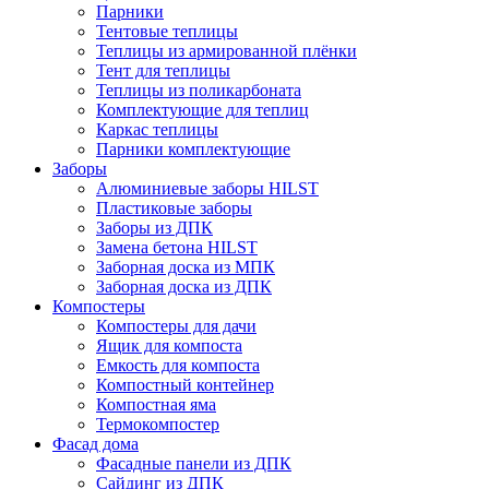
Парники
Тентовые теплицы
Теплицы из армированной плёнки
Тент для теплицы
Теплицы из поликарбоната
Комплектующие для теплиц
Каркас теплицы
Парники комплектующие
Заборы
Алюминиевые заборы HILST
Пластиковые заборы
Заборы из ДПК
Замена бетона HILST
Заборная доска из МПК
Заборная доска из ДПК
Компостеры
Компостеры для дачи
Ящик для компоста
Емкость для компоста
Компостный контейнер
Компостная яма
Термокомпостер
Фасад дома
Фасадные панели из ДПК
Сайдинг из ДПК