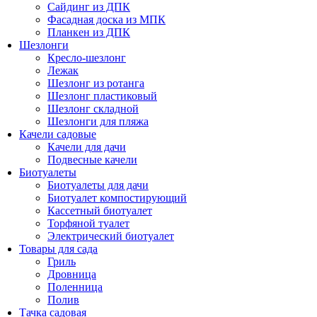
Сайдинг из ДПК
Фасадная доска из МПК
Планкен из ДПК
Шезлонги
Кресло-шезлонг
Лежак
Шезлонг из ротанга
Шезлонг пластиковый
Шезлонг складной
Шезлонги для пляжа
Качели садовые
Качели для дачи
Подвесные качели
Биотуалеты
Биотуалеты для дачи
Биотуалет компостирующий
Кассетный биотуалет
Торфяной туалет
Электрический биотуалет
Товары для сада
Гриль
Дровница
Поленница
Полив
Тачка садовая