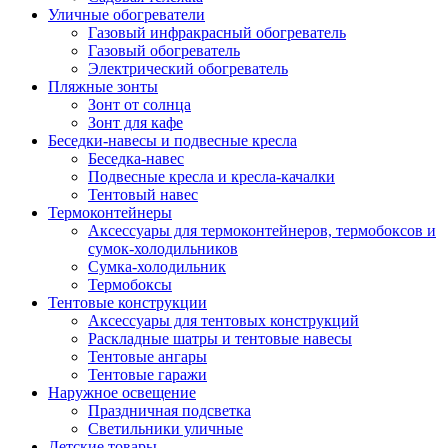
Уличные обогреватели
Газовый инфракрасный обогреватель
Газовый обогреватель
Электрический обогреватель
Пляжные зонты
Зонт от солнца
Зонт для кафе
Беседки-навесы и подвесные кресла
Беседка-навес
Подвесные кресла и кресла-качалки
Тентовый навес
Термоконтейнеры
Аксессуары для термоконтейнеров, термобоксов и
сумок-холодильников
Сумка-холодильник
Термобоксы
Тентовые конструкции
Аксессуары для тентовых конструкций
Раскладные шатры и тентовые навесы
Тентовые ангары
Тентовые гаражи
Наружное освещение
Праздничная подсветка
Светильники уличные
Детские товары