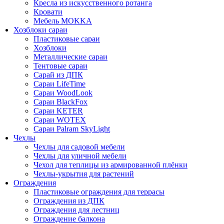
Кресла из искусственного ротанга
Кровати
Мебель MOKKA
Хозблоки сараи
Пластиковые сараи
Хозблоки
Металлические сараи
Тентовые сараи
Сарай из ДПК
Cараи LifeTime
Cараи WoodLook
Сараи BlackFox
Сараи KETER
Сараи WOTEX
Сараи Palram SkyLight
Чехлы
Чехлы для садовой мебели
Чехлы для уличной мебели
Чехол для теплицы из армированной плёнки
Чехлы-укрытия для растений
Ограждения
Пластиковые ограждения для террасы
Ограждения из ДПК
Ограждения для лестниц
Ограждение балкона