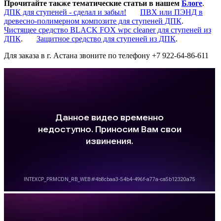
Прочитайте также тематические статьи в нашем
Блоге
.
ДПК для ступеней - сделал и забыл!
ПВХ или ПЭНД в
древесно-полимерном композите для ступеней ДПК
.
Чистящее средство BLACK FOX wpc cleaner для ступеней из
ДПК
.
Защитное средство для ступеней из ДПК
.
Для заказа в г. Астана звоните по телефону +7 922-64-86-611