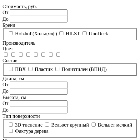
Стоимость, руб.
От
До
Бренд
Holzhof (Хольцхоф)
HILST
UnoDeck
Производитель
Цвет
Состав
ПВХ
Пластик
Полиэтилен (ВПНД)
Длина, см
От
До
Высота, см
От
До
Тип поверхности
3D тиснение
Вельвет крупный
Вельвет мелкий
Фактура дерева