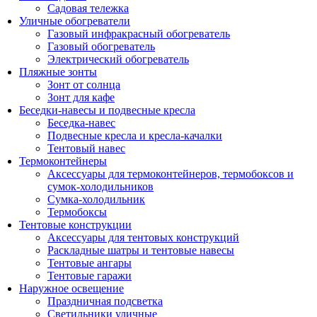
Садовая тележка
Уличные обогреватели
Газовый инфракрасный обогреватель
Газовый обогреватель
Электрический обогреватель
Пляжные зонты
Зонт от солнца
Зонт для кафе
Беседки-навесы и подвесные кресла
Беседка-навес
Подвесные кресла и кресла-качалки
Тентовый навес
Термоконтейнеры
Аксессуары для термоконтейнеров, термобоксов и
сумок-холодильников
Сумка-холодильник
Термобоксы
Тентовые конструкции
Аксессуары для тентовых конструкций
Раскладные шатры и тентовые навесы
Тентовые ангары
Тентовые гаражи
Наружное освещение
Праздничная подсветка
Светильники уличные