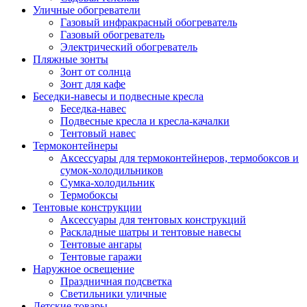
Уличные обогреватели
Газовый инфракрасный обогреватель
Газовый обогреватель
Электрический обогреватель
Пляжные зонты
Зонт от солнца
Зонт для кафе
Беседки-навесы и подвесные кресла
Беседка-навес
Подвесные кресла и кресла-качалки
Тентовый навес
Термоконтейнеры
Аксессуары для термоконтейнеров, термобоксов и
сумок-холодильников
Сумка-холодильник
Термобоксы
Тентовые конструкции
Аксессуары для тентовых конструкций
Раскладные шатры и тентовые навесы
Тентовые ангары
Тентовые гаражи
Наружное освещение
Праздничная подсветка
Светильники уличные
Детские товары