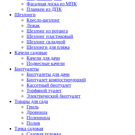
Фасадная доска из МПК
Планкен из ДПК
Шезлонги
Кресло-шезлонг
Лежак
Шезлонг из ротанга
Шезлонг пластиковый
Шезлонг складной
Шезлонги для пляжа
Качели садовые
Качели для дачи
Подвесные качели
Биотуалеты
Биотуалеты для дачи
Биотуалет компостирующий
Кассетный биотуалет
Торфяной туалет
Электрический биотуалет
Товары для сада
Гриль
Дровница
Поленница
Полив
Тачка садовая
Садовая тележка