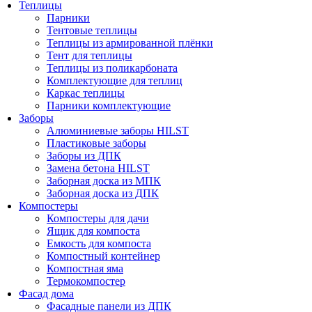
Теплицы
Парники
Тентовые теплицы
Теплицы из армированной плёнки
Тент для теплицы
Теплицы из поликарбоната
Комплектующие для теплиц
Каркас теплицы
Парники комплектующие
Заборы
Алюминиевые заборы HILST
Пластиковые заборы
Заборы из ДПК
Замена бетона HILST
Заборная доска из МПК
Заборная доска из ДПК
Компостеры
Компостеры для дачи
Ящик для компоста
Емкость для компоста
Компостный контейнер
Компостная яма
Термокомпостер
Фасад дома
Фасадные панели из ДПК