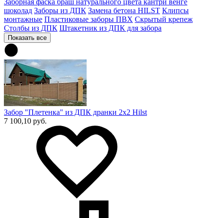
Заборная фаска браш натурального цвета кантри венге
шоколад
Заборы из ДПК
Замена бетона HILST
Клипсы
монтажные
Пластиковые заборы ПВХ
Скрытый крепеж
Столбы из ДПК
Штакетник из ДПК для забора
Показать все
Забор "Плетенка" из ДПК дранки 2х2 Hilst
7 100,10 руб.