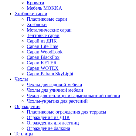
Кровати
Мебель MOKKA
Хозблоки сараи
Пластиковые сараи
Хозблоки
Металлические сараи
Тентовые сараи
Сарай из ДПК
Cараи LifeTime
Cараи WoodLook
Сараи BlackFox
Сараи KETER
Сараи WOTEX
Сараи Palram SkyLight
Чехлы
Чехлы для садовой мебели
Чехлы для уличной мебели
Чехол для теплицы из армированной плёнки
Чехлы-укрытия для растений
Ограждения
Пластиковые ограждения для террасы
Ограждения из ДПК
Ограждения для лестниц
Ограждение балкона
Теплицы