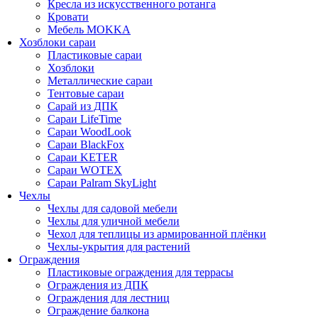
Кресла из искусственного ротанга
Кровати
Мебель MOKKA
Хозблоки сараи
Пластиковые сараи
Хозблоки
Металлические сараи
Тентовые сараи
Сарай из ДПК
Cараи LifeTime
Cараи WoodLook
Сараи BlackFox
Сараи KETER
Сараи WOTEX
Сараи Palram SkyLight
Чехлы
Чехлы для садовой мебели
Чехлы для уличной мебели
Чехол для теплицы из армированной плёнки
Чехлы-укрытия для растений
Ограждения
Пластиковые ограждения для террасы
Ограждения из ДПК
Ограждения для лестниц
Ограждение балкона