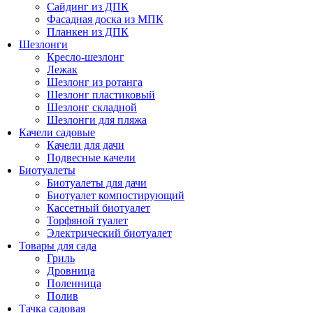
Сайдинг из ДПК
Фасадная доска из МПК
Планкен из ДПК
Шезлонги
Кресло-шезлонг
Лежак
Шезлонг из ротанга
Шезлонг пластиковый
Шезлонг складной
Шезлонги для пляжа
Качели садовые
Качели для дачи
Подвесные качели
Биотуалеты
Биотуалеты для дачи
Биотуалет компостирующий
Кассетный биотуалет
Торфяной туалет
Электрический биотуалет
Товары для сада
Гриль
Дровница
Поленница
Полив
Тачка садовая