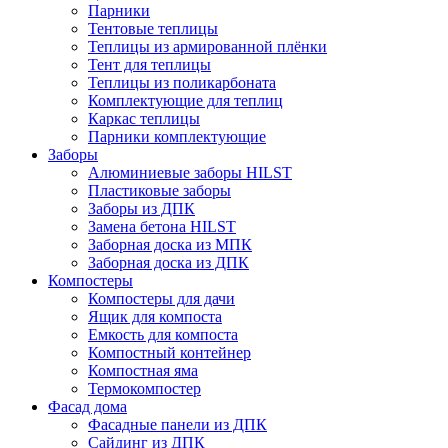
Парники
Тентовые теплицы
Теплицы из армированной плёнки
Тент для теплицы
Теплицы из поликарбоната
Комплектующие для теплиц
Каркас теплицы
Парники комплектующие
Заборы
Алюминиевые заборы HILST
Пластиковые заборы
Заборы из ДПК
Замена бетона HILST
Заборная доска из МПК
Заборная доска из ДПК
Компостеры
Компостеры для дачи
Ящик для компоста
Емкость для компоста
Компостный контейнер
Компостная яма
Термокомпостер
Фасад дома
Фасадные панели из ДПК
Сайдинг из ДПК