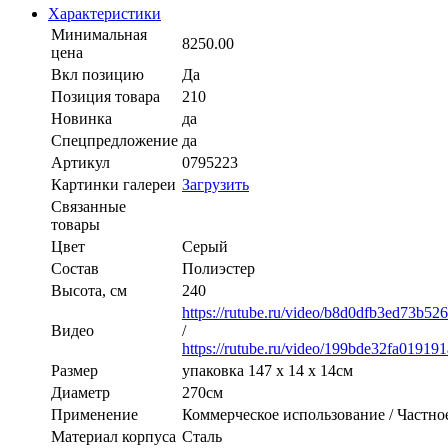
Характеристики
Минимальная
8250.00
цена
Вкл позицию
Да
Позиция товара
210
Новинка
да
Спецпредложение
да
Артикул
0795223
Картинки галереи
Загрузить
Связанные
товары
Цвет
Cерый
Состав
Полиэстер
Высота, см
240
https://rutube.ru/video/b8d0dfb3ed73b5
Видео
/
https://rutube.ru/video/199bde32fa0191
Размер
упаковка 147 х 14 х 14см
Диаметр
270см
Применение
Коммерческое использование / Частно
Материал корпуса
Сталь