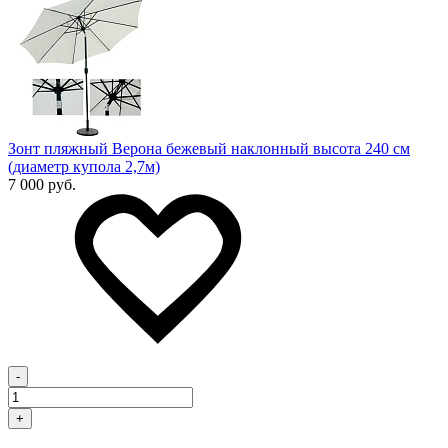
Зонт пляжный Верона бежевый наклонный высота 240 см
(диаметр купола 2,7м)
7 000 руб.
-
+