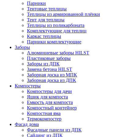
Парники
Тентовые теплицы
Теплицы из армированной плёнки
Тент для теплицы
Теплицы из поликарбоната
Комплектующие для теплиц
Каркас теплицы
Парники комплектующие
Заборы
Алюминиевые заборы HILST
Пластиковые заборы
Заборы из ДПК
Замена бетона HILST
Заборная доска из МПК
Заборная доска из ДПК
Компостеры
Компостеры для дачи
Ящик для компоста
Емкость для компоста
Компостный контейнер
Компостная яма
Термокомпостер
Фасад дома
Фасадные панели из ДПК
Сайдинг из ДПК