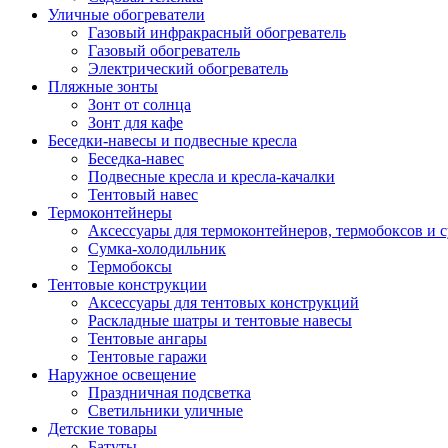
Уличные обогреватели
Газовый инфракрасный обогреватель
Газовый обогреватель
Электрический обогреватель
Пляжные зонты
Зонт от солнца
Зонт для кафе
Беседки-навесы и подвесные кресла
Беседка-навес
Подвесные кресла и кресла-качалки
Тентовый навес
Термоконтейнеры
Аксессуары для термоконтейнеров, термобоксов и 
Сумка-холодильник
Термобоксы
Тентовые конструкции
Аксессуары для тентовых конструкций
Раскладные шатры и тентовые навесы
Тентовые ангары
Тентовые гаражи
Наружное освещение
Праздничная подсветка
Светильники уличные
Детские товары
Батуты