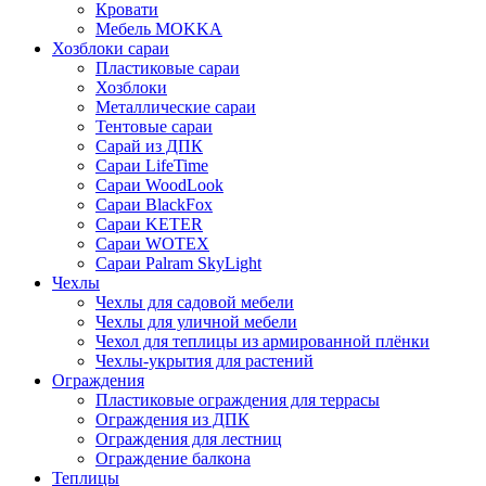
Кровати
Мебель MOKKA
Хозблоки сараи
Пластиковые сараи
Хозблоки
Металлические сараи
Тентовые сараи
Сарай из ДПК
Cараи LifeTime
Cараи WoodLook
Сараи BlackFox
Сараи KETER
Сараи WOTEX
Сараи Palram SkyLight
Чехлы
Чехлы для садовой мебели
Чехлы для уличной мебели
Чехол для теплицы из армированной плёнки
Чехлы-укрытия для растений
Ограждения
Пластиковые ограждения для террасы
Ограждения из ДПК
Ограждения для лестниц
Ограждение балкона
Теплицы