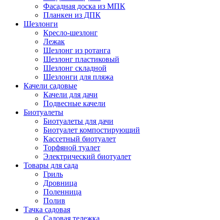
Фасадная доска из МПК
Планкен из ДПК
Шезлонги
Кресло-шезлонг
Лежак
Шезлонг из ротанга
Шезлонг пластиковый
Шезлонг складной
Шезлонги для пляжа
Качели садовые
Качели для дачи
Подвесные качели
Биотуалеты
Биотуалеты для дачи
Биотуалет компостирующий
Кассетный биотуалет
Торфяной туалет
Электрический биотуалет
Товары для сада
Гриль
Дровница
Поленница
Полив
Тачка садовая
Садовая тележка