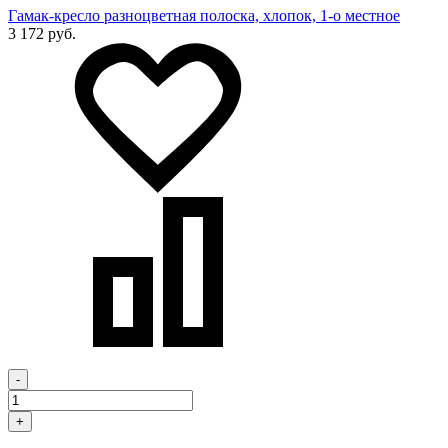
Гамак-кресло разноцветная полоска, хлопок, 1-о местное
3 172 руб.
-
+