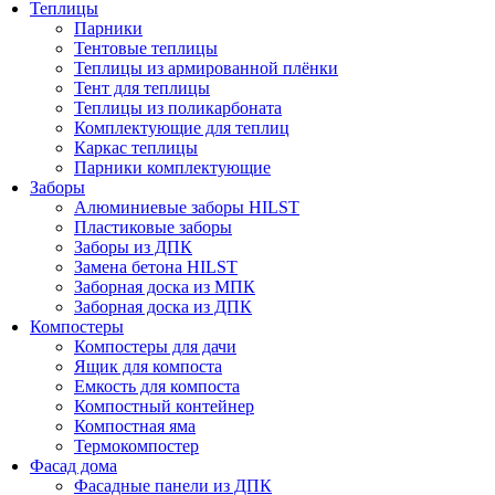
Теплицы
Парники
Тентовые теплицы
Теплицы из армированной плёнки
Тент для теплицы
Теплицы из поликарбоната
Комплектующие для теплиц
Каркас теплицы
Парники комплектующие
Заборы
Алюминиевые заборы HILST
Пластиковые заборы
Заборы из ДПК
Замена бетона HILST
Заборная доска из МПК
Заборная доска из ДПК
Компостеры
Компостеры для дачи
Ящик для компоста
Емкость для компоста
Компостный контейнер
Компостная яма
Термокомпостер
Фасад дома
Фасадные панели из ДПК