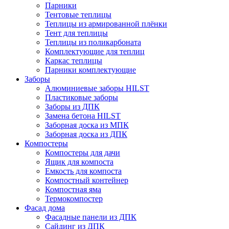
Парники
Тентовые теплицы
Теплицы из армированной плёнки
Тент для теплицы
Теплицы из поликарбоната
Комплектующие для теплиц
Каркас теплицы
Парники комплектующие
Заборы
Алюминиевые заборы HILST
Пластиковые заборы
Заборы из ДПК
Замена бетона HILST
Заборная доска из МПК
Заборная доска из ДПК
Компостеры
Компостеры для дачи
Ящик для компоста
Емкость для компоста
Компостный контейнер
Компостная яма
Термокомпостер
Фасад дома
Фасадные панели из ДПК
Сайдинг из ДПК