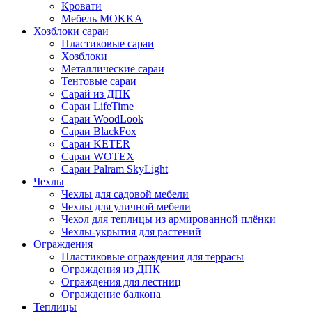
Кровати
Мебель MOKKA
Хозблоки сараи
Пластиковые сараи
Хозблоки
Металлические сараи
Тентовые сараи
Сарай из ДПК
Cараи LifeTime
Cараи WoodLook
Сараи BlackFox
Сараи KETER
Сараи WOTEX
Сараи Palram SkyLight
Чехлы
Чехлы для садовой мебели
Чехлы для уличной мебели
Чехол для теплицы из армированной плёнки
Чехлы-укрытия для растений
Ограждения
Пластиковые ограждения для террасы
Ограждения из ДПК
Ограждения для лестниц
Ограждение балкона
Теплицы