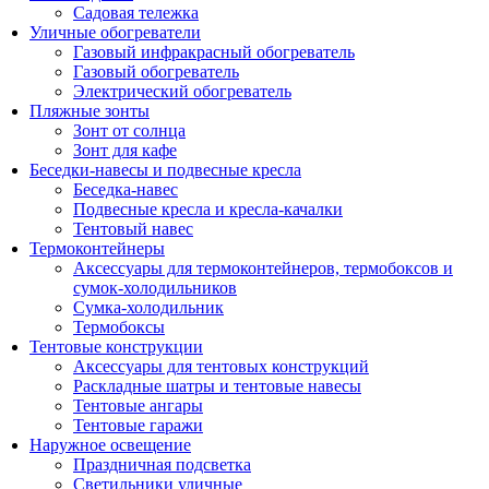
Садовая тележка
Уличные обогреватели
Газовый инфракрасный обогреватель
Газовый обогреватель
Электрический обогреватель
Пляжные зонты
Зонт от солнца
Зонт для кафе
Беседки-навесы и подвесные кресла
Беседка-навес
Подвесные кресла и кресла-качалки
Тентовый навес
Термоконтейнеры
Аксессуары для термоконтейнеров, термобоксов и
сумок-холодильников
Сумка-холодильник
Термобоксы
Тентовые конструкции
Аксессуары для тентовых конструкций
Раскладные шатры и тентовые навесы
Тентовые ангары
Тентовые гаражи
Наружное освещение
Праздничная подсветка
Светильники уличные