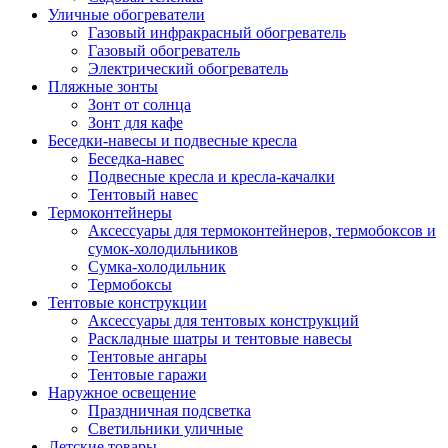
Уличные обогреватели
Газовый инфракрасный обогреватель
Газовый обогреватель
Электрический обогреватель
Пляжные зонты
Зонт от солнца
Зонт для кафе
Беседки-навесы и подвесные кресла
Беседка-навес
Подвесные кресла и кресла-качалки
Тентовый навес
Термоконтейнеры
Аксессуары для термоконтейнеров, термобоксов и
сумок-холодильников
Сумка-холодильник
Термобоксы
Тентовые конструкции
Аксессуары для тентовых конструкций
Раскладные шатры и тентовые навесы
Тентовые ангары
Тентовые гаражи
Наружное освещение
Праздничная подсветка
Светильники уличные
Детские товары