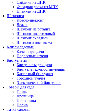
Сайдинг из ДПК
Фасадная доска из МПК
Планкен из ДПК
Шезлонги
Кресло-шезлонг
Лежак
Шезлонг из ротанга
Шезлонг пластиковый
Шезлонг складной
Шезлонги для пляжа
Качели садовые
Качели для дачи
Подвесные качели
Биотуалеты
Биотуалеты для дачи
Биотуалет компостирующий
Кассетный биотуалет
Торфяной туалет
Электрический биотуалет
Товары для сада
Гриль
Дровница
Поленница
Полив
Тачка садовая