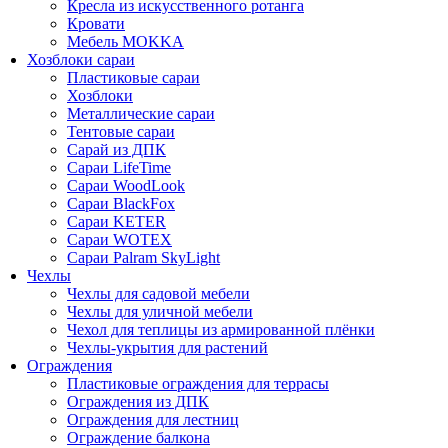
Кресла из искусственного ротанга
Кровати
Мебель MOKKA
Хозблоки сараи
Пластиковые сараи
Хозблоки
Металлические сараи
Тентовые сараи
Сарай из ДПК
Cараи LifeTime
Cараи WoodLook
Сараи BlackFox
Сараи KETER
Сараи WOTEX
Сараи Palram SkyLight
Чехлы
Чехлы для садовой мебели
Чехлы для уличной мебели
Чехол для теплицы из армированной плёнки
Чехлы-укрытия для растений
Ограждения
Пластиковые ограждения для террасы
Ограждения из ДПК
Ограждения для лестниц
Ограждение балкона