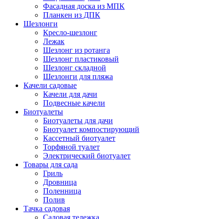
Фасадная доска из МПК
Планкен из ДПК
Шезлонги
Кресло-шезлонг
Лежак
Шезлонг из ротанга
Шезлонг пластиковый
Шезлонг складной
Шезлонги для пляжа
Качели садовые
Качели для дачи
Подвесные качели
Биотуалеты
Биотуалеты для дачи
Биотуалет компостирующий
Кассетный биотуалет
Торфяной туалет
Электрический биотуалет
Товары для сада
Гриль
Дровница
Поленница
Полив
Тачка садовая
Садовая тележка