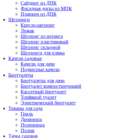
Сайдинг из ДПК
Фасадная доска из МПК
Планкен из ДПК
Шезлонги
Кресло-шезлонг
Лежак
Шезлонг из ротанга
Шезлонг пластиковый
Шезлонг складной
Шезлонги для пляжа
Качели садовые
Качели для дачи
Подвесные качели
Биотуалеты
Биотуалеты для дачи
Биотуалет компостирующий
Кассетный биотуалет
Торфяной туалет
Электрический биотуалет
Товары для сада
Гриль
Дровница
Поленница
Полив
Тачка садовая