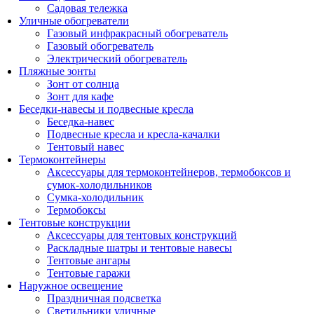
Садовая тележка
Уличные обогреватели
Газовый инфракрасный обогреватель
Газовый обогреватель
Электрический обогреватель
Пляжные зонты
Зонт от солнца
Зонт для кафе
Беседки-навесы и подвесные кресла
Беседка-навес
Подвесные кресла и кресла-качалки
Тентовый навес
Термоконтейнеры
Аксессуары для термоконтейнеров, термобоксов и
сумок-холодильников
Сумка-холодильник
Термобоксы
Тентовые конструкции
Аксессуары для тентовых конструкций
Раскладные шатры и тентовые навесы
Тентовые ангары
Тентовые гаражи
Наружное освещение
Праздничная подсветка
Светильники уличные