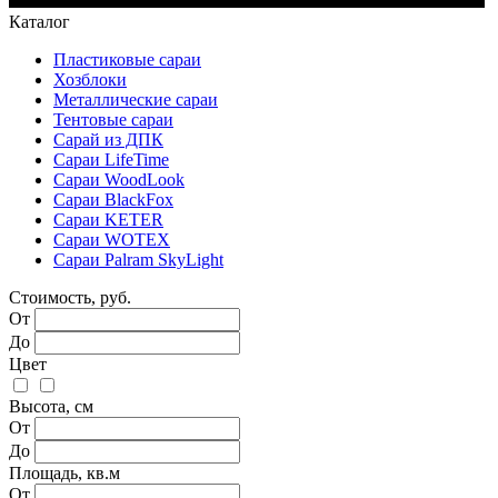
Каталог
Пластиковые сараи
Хозблоки
Металлические сараи
Тентовые сараи
Сарай из ДПК
Cараи LifeTime
Cараи WoodLook
Сараи BlackFox
Сараи KETER
Сараи WOTEX
Сараи Palram SkyLight
Стоимость, руб.
От
До
Цвет
Высота, см
От
До
Площадь, кв.м
От