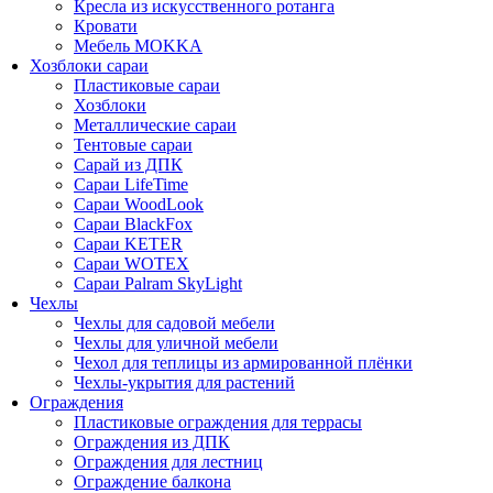
Кресла из искусственного ротанга
Кровати
Мебель MOKKA
Хозблоки сараи
Пластиковые сараи
Хозблоки
Металлические сараи
Тентовые сараи
Сарай из ДПК
Cараи LifeTime
Cараи WoodLook
Сараи BlackFox
Сараи KETER
Сараи WOTEX
Сараи Palram SkyLight
Чехлы
Чехлы для садовой мебели
Чехлы для уличной мебели
Чехол для теплицы из армированной плёнки
Чехлы-укрытия для растений
Ограждения
Пластиковые ограждения для террасы
Ограждения из ДПК
Ограждения для лестниц
Ограждение балкона