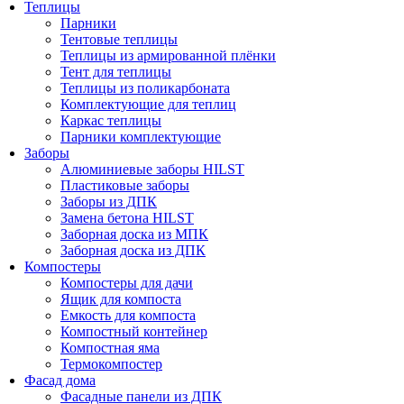
Теплицы
Парники
Тентовые теплицы
Теплицы из армированной плёнки
Тент для теплицы
Теплицы из поликарбоната
Комплектующие для теплиц
Каркас теплицы
Парники комплектующие
Заборы
Алюминиевые заборы HILST
Пластиковые заборы
Заборы из ДПК
Замена бетона HILST
Заборная доска из МПК
Заборная доска из ДПК
Компостеры
Компостеры для дачи
Ящик для компоста
Емкость для компоста
Компостный контейнер
Компостная яма
Термокомпостер
Фасад дома
Фасадные панели из ДПК