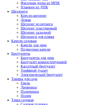
Фасадная доска из МПК
Планкен из ДПК
Шезлонги
Кресло-шезлонг
Лежак
Шезлонг из ротанга
Шезлонг пластиковый
Шезлонг складной
Шезлонги для пляжа
Качели садовые
Качели для дачи
Подвесные качели
Биотуалеты
Биотуалеты для дачи
Биотуалет компостирующий
Кассетный биотуалет
Торфяной туалет
Электрический биотуалет
Товары для сада
Гриль
Дровница
Поленница
Полив
Тачка садовая
Садовая тележка