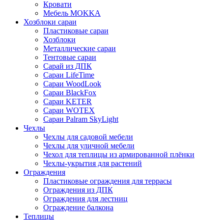
Кровати
Мебель MOKKA
Хозблоки сараи
Пластиковые сараи
Хозблоки
Металлические сараи
Тентовые сараи
Сарай из ДПК
Cараи LifeTime
Cараи WoodLook
Сараи BlackFox
Сараи KETER
Сараи WOTEX
Сараи Palram SkyLight
Чехлы
Чехлы для садовой мебели
Чехлы для уличной мебели
Чехол для теплицы из армированной плёнки
Чехлы-укрытия для растений
Ограждения
Пластиковые ограждения для террасы
Ограждения из ДПК
Ограждения для лестниц
Ограждение балкона
Теплицы