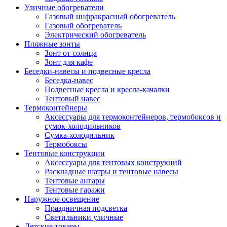
Уличные обогреватели
Газовый инфракрасный обогреватель
Газовый обогреватель
Электрический обогреватель
Пляжные зонты
Зонт от солнца
Зонт для кафе
Беседки-навесы и подвесные кресла
Беседка-навес
Подвесные кресла и кресла-качалки
Тентовый навес
Термоконтейнеры
Аксессуары для термоконтейнеров, термобоксов и
сумок-холодильников
Сумка-холодильник
Термобоксы
Тентовые конструкции
Аксессуары для тентовых конструкций
Раскладные шатры и тентовые навесы
Тентовые ангары
Тентовые гаражи
Наружное освещение
Праздничная подсветка
Светильники уличные
Детские товары