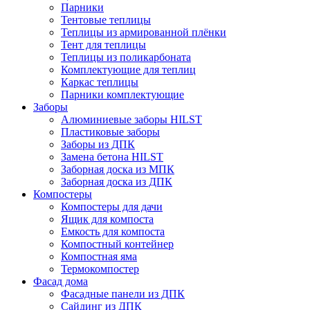
Парники
Тентовые теплицы
Теплицы из армированной плёнки
Тент для теплицы
Теплицы из поликарбоната
Комплектующие для теплиц
Каркас теплицы
Парники комплектующие
Заборы
Алюминиевые заборы HILST
Пластиковые заборы
Заборы из ДПК
Замена бетона HILST
Заборная доска из МПК
Заборная доска из ДПК
Компостеры
Компостеры для дачи
Ящик для компоста
Емкость для компоста
Компостный контейнер
Компостная яма
Термокомпостер
Фасад дома
Фасадные панели из ДПК
Сайдинг из ДПК