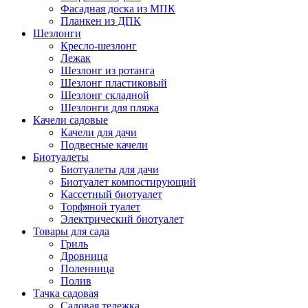
Фасадная доска из МПК
Планкен из ДПК
Шезлонги
Кресло-шезлонг
Лежак
Шезлонг из ротанга
Шезлонг пластиковый
Шезлонг складной
Шезлонги для пляжа
Качели садовые
Качели для дачи
Подвесные качели
Биотуалеты
Биотуалеты для дачи
Биотуалет компостирующий
Кассетный биотуалет
Торфяной туалет
Электрический биотуалет
Товары для сада
Гриль
Дровница
Поленница
Полив
Тачка садовая
Садовая тележка