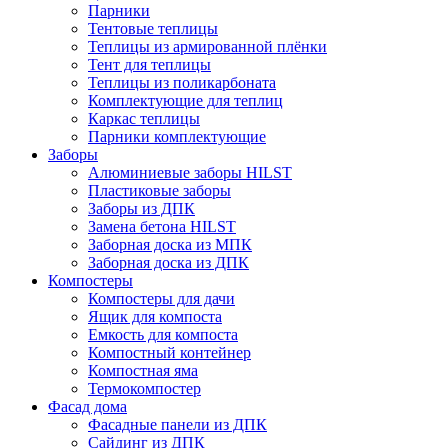
Парники
Тентовые теплицы
Теплицы из армированной плёнки
Тент для теплицы
Теплицы из поликарбоната
Комплектующие для теплиц
Каркас теплицы
Парники комплектующие
Заборы
Алюминиевые заборы HILST
Пластиковые заборы
Заборы из ДПК
Замена бетона HILST
Заборная доска из МПК
Заборная доска из ДПК
Компостеры
Компостеры для дачи
Ящик для компоста
Емкость для компоста
Компостный контейнер
Компостная яма
Термокомпостер
Фасад дома
Фасадные панели из ДПК
Сайдинг из ДПК