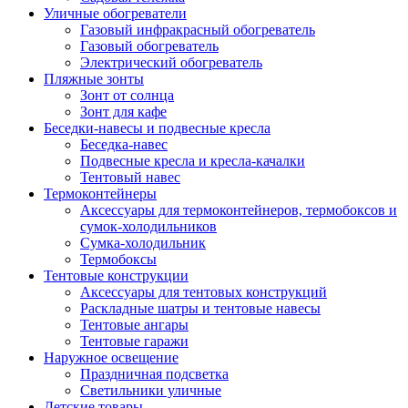
Уличные обогреватели
Газовый инфракрасный обогреватель
Газовый обогреватель
Электрический обогреватель
Пляжные зонты
Зонт от солнца
Зонт для кафе
Беседки-навесы и подвесные кресла
Беседка-навес
Подвесные кресла и кресла-качалки
Тентовый навес
Термоконтейнеры
Аксессуары для термоконтейнеров, термобоксов и
сумок-холодильников
Сумка-холодильник
Термобоксы
Тентовые конструкции
Аксессуары для тентовых конструкций
Раскладные шатры и тентовые навесы
Тентовые ангары
Тентовые гаражи
Наружное освещение
Праздничная подсветка
Светильники уличные
Детские товары