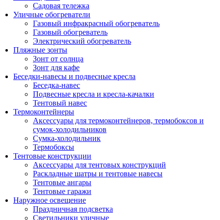
Садовая тележка
Уличные обогреватели
Газовый инфракрасный обогреватель
Газовый обогреватель
Электрический обогреватель
Пляжные зонты
Зонт от солнца
Зонт для кафе
Беседки-навесы и подвесные кресла
Беседка-навес
Подвесные кресла и кресла-качалки
Тентовый навес
Термоконтейнеры
Аксессуары для термоконтейнеров, термобоксов и
сумок-холодильников
Сумка-холодильник
Термобоксы
Тентовые конструкции
Аксессуары для тентовых конструкций
Раскладные шатры и тентовые навесы
Тентовые ангары
Тентовые гаражи
Наружное освещение
Праздничная подсветка
Светильники уличные