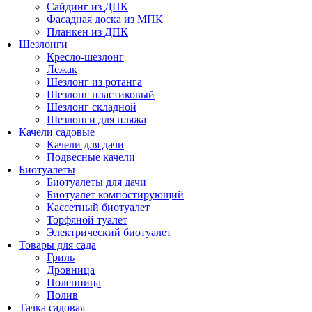
Сайдинг из ДПК
Фасадная доска из МПК
Планкен из ДПК
Шезлонги
Кресло-шезлонг
Лежак
Шезлонг из ротанга
Шезлонг пластиковый
Шезлонг складной
Шезлонги для пляжа
Качели садовые
Качели для дачи
Подвесные качели
Биотуалеты
Биотуалеты для дачи
Биотуалет компостирующий
Кассетный биотуалет
Торфяной туалет
Электрический биотуалет
Товары для сада
Гриль
Дровница
Поленница
Полив
Тачка садовая