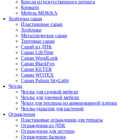
Кресла из искусственного ротанга
Кровати
Мебель MOKKA
Хозблоки сараи
Пластиковые сараи
Хозблоки
Металлические сараи
Тентовые сараи
Сарай из ДПК
Cараи LifeTime
Cараи WoodLook
Сараи BlackFox
Сараи KETER
Сараи WOTEX
Сараи Palram SkyLight
Чехлы
Чехлы для садовой мебели
Чехлы для уличной мебели
Чехол для теплицы из армированной плёнки
Чехлы-укрытия для растений
Ограждения
Пластиковые ограждения для террасы
Ограждения из ДПК
Ограждения для лестниц
Ограждение балкона