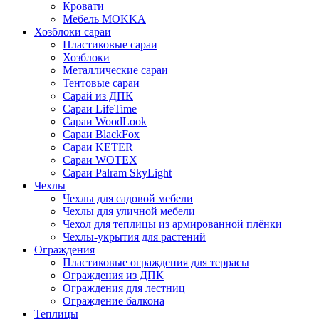
Кровати
Мебель MOKKA
Хозблоки сараи
Пластиковые сараи
Хозблоки
Металлические сараи
Тентовые сараи
Сарай из ДПК
Cараи LifeTime
Cараи WoodLook
Сараи BlackFox
Сараи KETER
Сараи WOTEX
Сараи Palram SkyLight
Чехлы
Чехлы для садовой мебели
Чехлы для уличной мебели
Чехол для теплицы из армированной плёнки
Чехлы-укрытия для растений
Ограждения
Пластиковые ограждения для террасы
Ограждения из ДПК
Ограждения для лестниц
Ограждение балкона
Теплицы