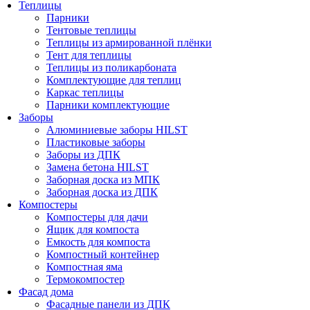
Теплицы
Парники
Тентовые теплицы
Теплицы из армированной плёнки
Тент для теплицы
Теплицы из поликарбоната
Комплектующие для теплиц
Каркас теплицы
Парники комплектующие
Заборы
Алюминиевые заборы HILST
Пластиковые заборы
Заборы из ДПК
Замена бетона HILST
Заборная доска из МПК
Заборная доска из ДПК
Компостеры
Компостеры для дачи
Ящик для компоста
Емкость для компоста
Компостный контейнер
Компостная яма
Термокомпостер
Фасад дома
Фасадные панели из ДПК