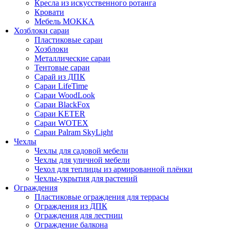
Кресла из искусственного ротанга
Кровати
Мебель MOKKA
Хозблоки сараи
Пластиковые сараи
Хозблоки
Металлические сараи
Тентовые сараи
Сарай из ДПК
Cараи LifeTime
Cараи WoodLook
Сараи BlackFox
Сараи KETER
Сараи WOTEX
Сараи Palram SkyLight
Чехлы
Чехлы для садовой мебели
Чехлы для уличной мебели
Чехол для теплицы из армированной плёнки
Чехлы-укрытия для растений
Ограждения
Пластиковые ограждения для террасы
Ограждения из ДПК
Ограждения для лестниц
Ограждение балкона