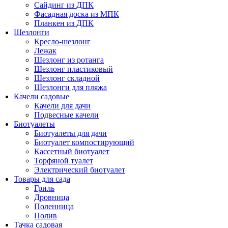
Сайдинг из ДПК
Фасадная доска из МПК
Планкен из ДПК
Шезлонги
Кресло-шезлонг
Лежак
Шезлонг из ротанга
Шезлонг пластиковый
Шезлонг складной
Шезлонги для пляжа
Качели садовые
Качели для дачи
Подвесные качели
Биотуалеты
Биотуалеты для дачи
Биотуалет компостирующий
Кассетный биотуалет
Торфяной туалет
Электрический биотуалет
Товары для сада
Гриль
Дровница
Поленница
Полив
Тачка садовая