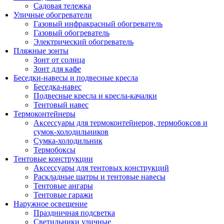
Садовая тележка
Уличные обогреватели
Газовый инфракрасный обогреватель
Газовый обогреватель
Электрический обогреватель
Пляжные зонты
Зонт от солнца
Зонт для кафе
Беседки-навесы и подвесные кресла
Беседка-навес
Подвесные кресла и кресла-качалки
Тентовый навес
Термоконтейнеры
Аксессуары для термоконтейнеров, термобоксов и
сумок-холодильников
Сумка-холодильник
Термобоксы
Тентовые конструкции
Аксессуары для тентовых конструкций
Раскладные шатры и тентовые навесы
Тентовые ангары
Тентовые гаражи
Наружное освещение
Праздничная подсветка
Светильники уличные