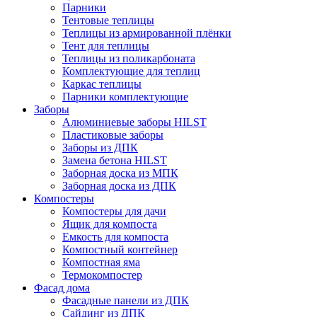
Парники
Тентовые теплицы
Теплицы из армированной плёнки
Тент для теплицы
Теплицы из поликарбоната
Комплектующие для теплиц
Каркас теплицы
Парники комплектующие
Заборы
Алюминиевые заборы HILST
Пластиковые заборы
Заборы из ДПК
Замена бетона HILST
Заборная доска из МПК
Заборная доска из ДПК
Компостеры
Компостеры для дачи
Ящик для компоста
Емкость для компоста
Компостный контейнер
Компостная яма
Термокомпостер
Фасад дома
Фасадные панели из ДПК
Сайдинг из ДПК