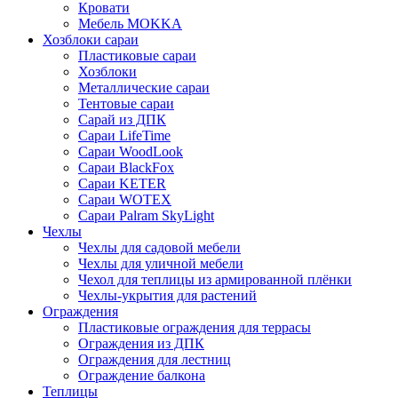
Кровати
Мебель MOKKA
Хозблоки сараи
Пластиковые сараи
Хозблоки
Металлические сараи
Тентовые сараи
Сарай из ДПК
Cараи LifeTime
Cараи WoodLook
Сараи BlackFox
Сараи KETER
Сараи WOTEX
Сараи Palram SkyLight
Чехлы
Чехлы для садовой мебели
Чехлы для уличной мебели
Чехол для теплицы из армированной плёнки
Чехлы-укрытия для растений
Ограждения
Пластиковые ограждения для террасы
Ограждения из ДПК
Ограждения для лестниц
Ограждение балкона
Теплицы