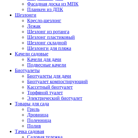
Фасадная доска из МПК
Планкен из ДПК
Шезлонги
Кресло-шезлонг
Лежак
Шезлонг из ротанга
Шезлонг пластиковый
Шезлонг складной
Шезлонги для пляжа
Качели садовые
Качели для дачи
Подвесные качели
Биотуалеты
Биотуалеты для дачи
Биотуалет компостирующий
Кассетный биотуалет
Торфяной туалет
Электрический биотуалет
Товары для сада
Гриль
Дровница
Поленница
Полив
Тачка садовая
Садовая тележка