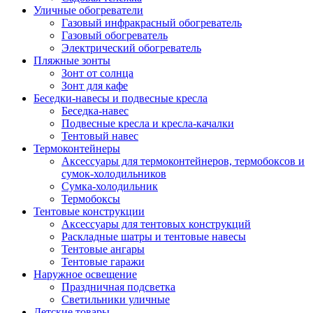
Уличные обогреватели
Газовый инфракрасный обогреватель
Газовый обогреватель
Электрический обогреватель
Пляжные зонты
Зонт от солнца
Зонт для кафе
Беседки-навесы и подвесные кресла
Беседка-навес
Подвесные кресла и кресла-качалки
Тентовый навес
Термоконтейнеры
Аксессуары для термоконтейнеров, термобоксов и
сумок-холодильников
Сумка-холодильник
Термобоксы
Тентовые конструкции
Аксессуары для тентовых конструкций
Раскладные шатры и тентовые навесы
Тентовые ангары
Тентовые гаражи
Наружное освещение
Праздничная подсветка
Светильники уличные
Детские товары