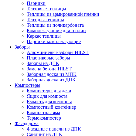
Парники
Тентовые теплицы
Теплицы из армированной плёнки
Тент для теплицы
Теплицы из поликарбоната
Комплектующие для теплиц
Каркас теплицы
Парники комплектующие
Заборы
Алюминиевые заборы HILST
Пластиковые заборы
Заборы из ДПК
Замена бетона HILST
Заборная доска из МПК
Заборная доска из ДПК
Компостеры
Компостеры для дачи
Ящик для компоста
Емкость для компоста
Компостный контейнер
Компостная яма
Термокомпостер
Фасад дома
Фасадные панели из ДПК
Сайдинг из ДПК