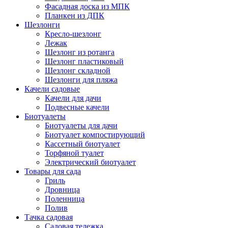
Фасадная доска из МПК
Планкен из ДПК
Шезлонги
Кресло-шезлонг
Лежак
Шезлонг из ротанга
Шезлонг пластиковый
Шезлонг складной
Шезлонги для пляжа
Качели садовые
Качели для дачи
Подвесные качели
Биотуалеты
Биотуалеты для дачи
Биотуалет компостирующий
Кассетный биотуалет
Торфяной туалет
Электрический биотуалет
Товары для сада
Гриль
Дровница
Поленница
Полив
Тачка садовая
Садовая тележка