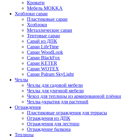
Кровати
Мебель MOKKA
Хозблоки сараи
Пластиковые сараи
Хозблоки
Металлические сараи
Тентовые сараи
Сарай из ДПК
Cараи LifeTime
Cараи WoodLook
Сараи BlackFox
Сараи KETER
Сараи WOTEX
Сараи Palram SkyLight
Чехлы
Чехлы для садовой мебели
Чехлы для уличной мебели
Чехол для теплицы из армированной плёнки
Чехлы-укрытия для растений
Ограждения
Пластиковые ограждения для террасы
Ограждения из ДПК
Ограждения для лестниц
Ограждение балкона
Теплицы