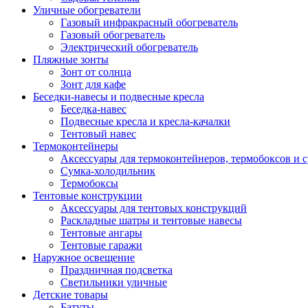
Уличные обогреватели
Газовый инфракрасный обогреватель
Газовый обогреватель
Электрический обогреватель
Пляжные зонты
Зонт от солнца
Зонт для кафе
Беседки-навесы и подвесные кресла
Беседка-навес
Подвесные кресла и кресла-качалки
Тентовый навес
Термоконтейнеры
Аксессуары для термоконтейнеров, термобоксов и 
Сумка-холодильник
Термобоксы
Тентовые конструкции
Аксессуары для тентовых конструкций
Раскладные шатры и тентовые навесы
Тентовые ангары
Тентовые гаражи
Наружное освещение
Праздничная подсветка
Светильники уличные
Детские товары
Батуты