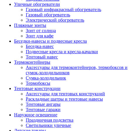
Уличные обогреватели
Газовый инфракрасный обогреватель
Газовый обогреватель
Электрический обогреватель
Пляжные зонты
Зонт от солнца
Зонт для кафе
Беседки-навесы и подвесные кресла
Беседка-навес
Подвесные кресла и кресла-качалки
Тентовый навес
Термоконтейнеры
Аксессуары для термоконтейнеров, термобоксов и
сумок-холодильников
Сумка-холодильник
Термобоксы
Тентовые конструкции
Аксессуары для тентовых конструкций
Раскладные шатры и тентовые навесы
Тентовые ангары
Тентовые гаражи
Наружное освещение
Праздничная подсветка
Светильники уличные
Детские товары