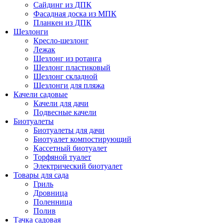
Сайдинг из ДПК
Фасадная доска из МПК
Планкен из ДПК
Шезлонги
Кресло-шезлонг
Лежак
Шезлонг из ротанга
Шезлонг пластиковый
Шезлонг складной
Шезлонги для пляжа
Качели садовые
Качели для дачи
Подвесные качели
Биотуалеты
Биотуалеты для дачи
Биотуалет компостирующий
Кассетный биотуалет
Торфяной туалет
Электрический биотуалет
Товары для сада
Гриль
Дровница
Поленница
Полив
Тачка садовая