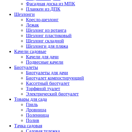
Фасадная доска из МПК
Планкен из ДПК
Шезлонги
Кресло-шезлонг
Лежак
Шезлонг из ротанга
Шезлонг пластиковый
Шезлонг складной
Шезлонги для пляжа
Качели садовые
Качели для дачи
Подвесные качели
Биотуалеты
Биотуалеты для дачи
Биотуалет компостирующий
Кассетный биотуалет
Торфяной туалет
Электрический биотуалет
Товары для сада
Гриль
Дровница
Поленница
Полив
Тачка садовая
Садовая тележка