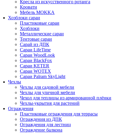
Кресла из искусственного ротанга
Кровати
Мебель MOKKA
Хозблоки сараи
Пластиковые сараи
Хозблоки
Металлические сараи
Тентовые сараи
Сарай из ДПК
Cараи LifeTime
Cараи WoodLook
Сараи BlackFox
Сараи KETER
Сараи WOTEX
Сараи Palram SkyLight
Чехлы
Чехлы для садовой мебели
Чехлы для уличной мебели
Чехол для теплицы из армированной плёнки
Чехлы-укрытия для растений
Ограждения
Пластиковые ограждения для террасы
Ограждения из ДПК
Ограждения для лестниц
Ограждение балкона