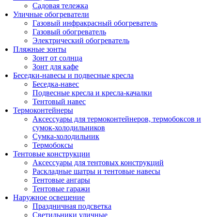
Садовая тележка
Уличные обогреватели
Газовый инфракрасный обогреватель
Газовый обогреватель
Электрический обогреватель
Пляжные зонты
Зонт от солнца
Зонт для кафе
Беседки-навесы и подвесные кресла
Беседка-навес
Подвесные кресла и кресла-качалки
Тентовый навес
Термоконтейнеры
Аксессуары для термоконтейнеров, термобоксов и
сумок-холодильников
Сумка-холодильник
Термобоксы
Тентовые конструкции
Аксессуары для тентовых конструкций
Раскладные шатры и тентовые навесы
Тентовые ангары
Тентовые гаражи
Наружное освещение
Праздничная подсветка
Светильники уличные