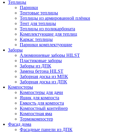
Теплицы
Парники
Тентовые теплицы
Теплицы из армированной плёнки
Тент для теплицы
Теплицы из поликарбоната
Комплектующие для теплиц
Каркас теплицы
Парники комплектующие
Заборы
Алюминиевые заборы HILST
Пластиковые заборы
Заборы из ДПК
Замена бетона HILST
Заборная доска из МПК
Заборная доска из ДПК
Компостеры
Компостеры для дачи
Ящик для компоста
Емкость для компоста
Компостный контейнер
Компостная яма
Термокомпостер
Фасад дома
Фасадные панели из ДПК