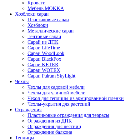
Кровати
Мебель MOKKA
Хозблоки сараи
Пластиковые сараи
Хозблоки
Металлические сараи
Тентовые сараи
Сарай из ДПК
Cараи LifeTime
Cараи WoodLook
Сараи BlackFox
Сараи KETER
Сараи WOTEX
Сараи Palram SkyLight
Чехлы
Чехлы для садовой мебели
Чехлы для уличной мебели
Чехол для теплицы из армированной плёнки
Чехлы-укрытия для растений
Ограждения
Пластиковые ограждения для террасы
Ограждения из ДПК
Ограждения для лестниц
Ограждение балкона
Теплицы