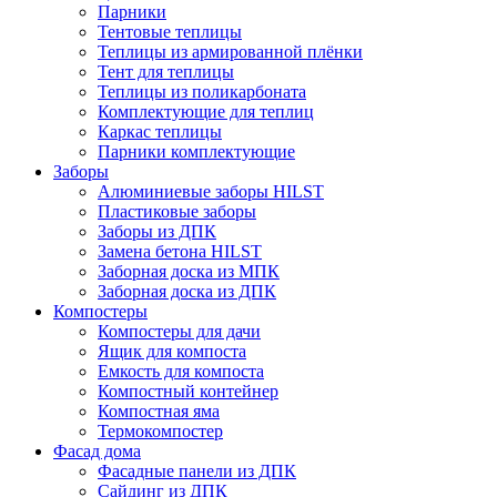
Парники
Тентовые теплицы
Теплицы из армированной плёнки
Тент для теплицы
Теплицы из поликарбоната
Комплектующие для теплиц
Каркас теплицы
Парники комплектующие
Заборы
Алюминиевые заборы HILST
Пластиковые заборы
Заборы из ДПК
Замена бетона HILST
Заборная доска из МПК
Заборная доска из ДПК
Компостеры
Компостеры для дачи
Ящик для компоста
Емкость для компоста
Компостный контейнер
Компостная яма
Термокомпостер
Фасад дома
Фасадные панели из ДПК
Сайдинг из ДПК