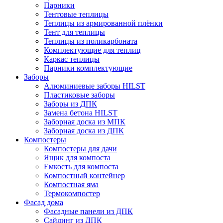
Парники
Тентовые теплицы
Теплицы из армированной плёнки
Тент для теплицы
Теплицы из поликарбоната
Комплектующие для теплиц
Каркас теплицы
Парники комплектующие
Заборы
Алюминиевые заборы HILST
Пластиковые заборы
Заборы из ДПК
Замена бетона HILST
Заборная доска из МПК
Заборная доска из ДПК
Компостеры
Компостеры для дачи
Ящик для компоста
Емкость для компоста
Компостный контейнер
Компостная яма
Термокомпостер
Фасад дома
Фасадные панели из ДПК
Сайдинг из ДПК