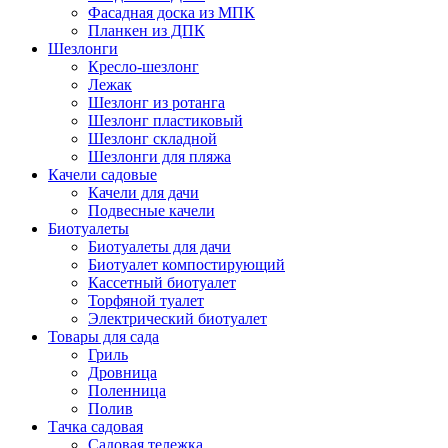
Фасадная доска из МПК
Планкен из ДПК
Шезлонги
Кресло-шезлонг
Лежак
Шезлонг из ротанга
Шезлонг пластиковый
Шезлонг складной
Шезлонги для пляжа
Качели садовые
Качели для дачи
Подвесные качели
Биотуалеты
Биотуалеты для дачи
Биотуалет компостирующий
Кассетный биотуалет
Торфяной туалет
Электрический биотуалет
Товары для сада
Гриль
Дровница
Поленница
Полив
Тачка садовая
Садовая тележка