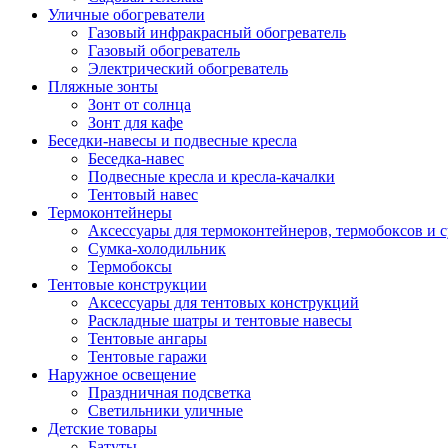
Уличные обогреватели
Газовый инфракрасный обогреватель
Газовый обогреватель
Электрический обогреватель
Пляжные зонты
Зонт от солнца
Зонт для кафе
Беседки-навесы и подвесные кресла
Беседка-навес
Подвесные кресла и кресла-качалки
Тентовый навес
Термоконтейнеры
Аксессуары для термоконтейнеров, термобоксов и 
Сумка-холодильник
Термобоксы
Тентовые конструкции
Аксессуары для тентовых конструкций
Раскладные шатры и тентовые навесы
Тентовые ангары
Тентовые гаражи
Наружное освещение
Праздничная подсветка
Светильники уличные
Детские товары
Батуты