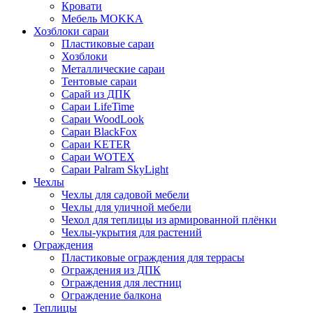
Кровати
Мебель MOKKA
Хозблоки сараи
Пластиковые сараи
Хозблоки
Металлические сараи
Тентовые сараи
Сарай из ДПК
Cараи LifeTime
Cараи WoodLook
Сараи BlackFox
Сараи KETER
Сараи WOTEX
Сараи Palram SkyLight
Чехлы
Чехлы для садовой мебели
Чехлы для уличной мебели
Чехол для теплицы из армированной плёнки
Чехлы-укрытия для растений
Ограждения
Пластиковые ограждения для террасы
Ограждения из ДПК
Ограждения для лестниц
Ограждение балкона
Теплицы