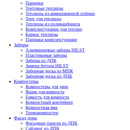
Парники
Тентовые теплицы
Теплицы из армированной плёнки
Тент для теплицы
Теплицы из поликарбоната
Комплектующие для теплиц
Каркас теплицы
Парники комплектующие
Заборы
Алюминиевые заборы HILST
Пластиковые заборы
Заборы из ДПК
Замена бетона HILST
Заборная доска из МПК
Заборная доска из ДПК
Компостеры
Компостеры для дачи
Ящик для компоста
Емкость для компоста
Компостный контейнер
Компостная яма
Термокомпостер
Фасад дома
Фасадные панели из ДПК
Сайдинг из ДПК