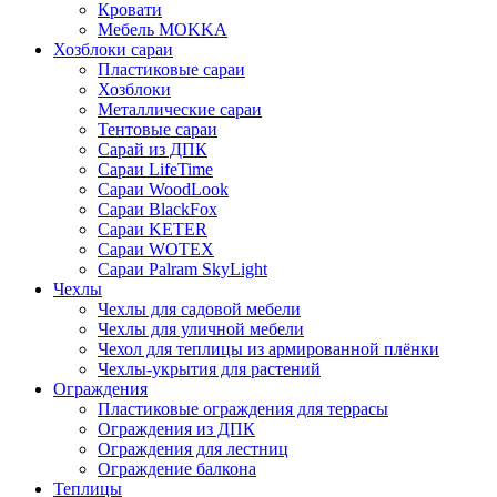
Кровати
Мебель MOKKA
Хозблоки сараи
Пластиковые сараи
Хозблоки
Металлические сараи
Тентовые сараи
Сарай из ДПК
Cараи LifeTime
Cараи WoodLook
Сараи BlackFox
Сараи KETER
Сараи WOTEX
Сараи Palram SkyLight
Чехлы
Чехлы для садовой мебели
Чехлы для уличной мебели
Чехол для теплицы из армированной плёнки
Чехлы-укрытия для растений
Ограждения
Пластиковые ограждения для террасы
Ограждения из ДПК
Ограждения для лестниц
Ограждение балкона
Теплицы