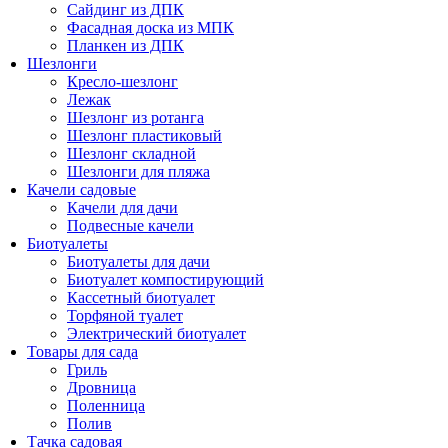
Сайдинг из ДПК
Фасадная доска из МПК
Планкен из ДПК
Шезлонги
Кресло-шезлонг
Лежак
Шезлонг из ротанга
Шезлонг пластиковый
Шезлонг складной
Шезлонги для пляжа
Качели садовые
Качели для дачи
Подвесные качели
Биотуалеты
Биотуалеты для дачи
Биотуалет компостирующий
Кассетный биотуалет
Торфяной туалет
Электрический биотуалет
Товары для сада
Гриль
Дровница
Поленница
Полив
Тачка садовая