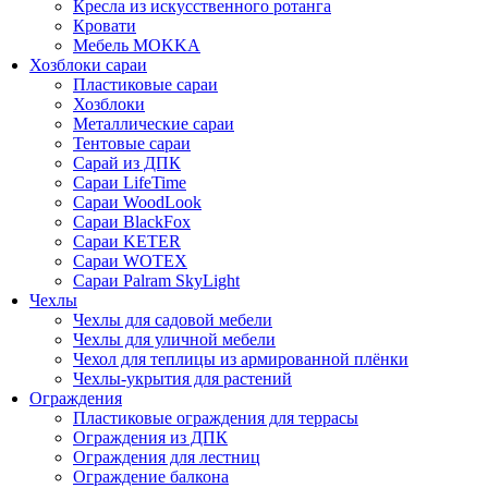
Кресла из искусственного ротанга
Кровати
Мебель MOKKA
Хозблоки сараи
Пластиковые сараи
Хозблоки
Металлические сараи
Тентовые сараи
Сарай из ДПК
Cараи LifeTime
Cараи WoodLook
Сараи BlackFox
Сараи KETER
Сараи WOTEX
Сараи Palram SkyLight
Чехлы
Чехлы для садовой мебели
Чехлы для уличной мебели
Чехол для теплицы из армированной плёнки
Чехлы-укрытия для растений
Ограждения
Пластиковые ограждения для террасы
Ограждения из ДПК
Ограждения для лестниц
Ограждение балкона