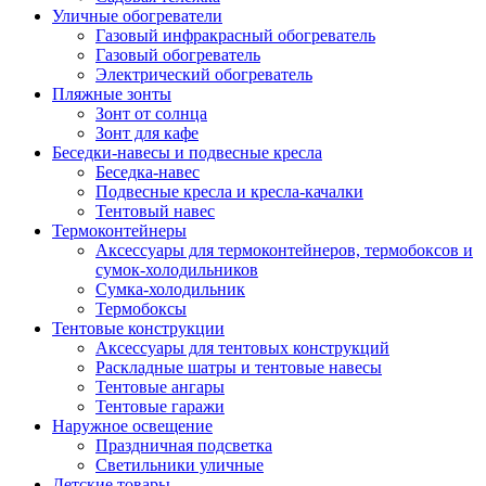
Уличные обогреватели
Газовый инфракрасный обогреватель
Газовый обогреватель
Электрический обогреватель
Пляжные зонты
Зонт от солнца
Зонт для кафе
Беседки-навесы и подвесные кресла
Беседка-навес
Подвесные кресла и кресла-качалки
Тентовый навес
Термоконтейнеры
Аксессуары для термоконтейнеров, термобоксов и
сумок-холодильников
Сумка-холодильник
Термобоксы
Тентовые конструкции
Аксессуары для тентовых конструкций
Раскладные шатры и тентовые навесы
Тентовые ангары
Тентовые гаражи
Наружное освещение
Праздничная подсветка
Светильники уличные
Детские товары