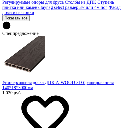
Регулируемые опоры для бруса
Столбы из ДПК
Ступень
плитка или камень faynag select размер 3м или 4м пог
Фасад
дома из вагонки
Показать все
Спецпредложение
Универсальная доска ДПК AIWOOD 3D брашированная
140*18*3000мм
1 020 руб.