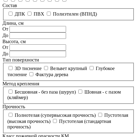
Состав
ДПК
ПВХ
Полиэтилен (ВПНД)
Длина, см
От
До
Высота, см
От
До
Тип поверхности
3D тиснение
Вельвет крупный
Глубокое
тиснение
Фактура дерева
Метод крепления
Бесшовная - без паза (шуруп)
Шовная - с пазом
(кляймер)
Прочность
Полнотелая (супервысокая прочность)
Пустотелая
(высокая прочность)
Пустотелая (стандартная
прочность)
Класс пожарной опасности КМ