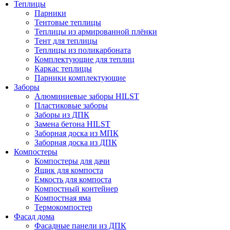
Теплицы
Парники
Тентовые теплицы
Теплицы из армированной плёнки
Тент для теплицы
Теплицы из поликарбоната
Комплектующие для теплиц
Каркас теплицы
Парники комплектующие
Заборы
Алюминиевые заборы HILST
Пластиковые заборы
Заборы из ДПК
Замена бетона HILST
Заборная доска из МПК
Заборная доска из ДПК
Компостеры
Компостеры для дачи
Ящик для компоста
Емкость для компоста
Компостный контейнер
Компостная яма
Термокомпостер
Фасад дома
Фасадные панели из ДПК