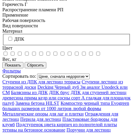
Горючесть Г
Распространение пламени РП
Применение
Рабочая поверхность
Вид поверхности
Материал
ДПК
Цвет
Вес, кг
Фильтры
Сортировать по:
Ступени из ДПК для лестниц террасы
Ступени лестниц из
террасной доски
Decking Черный дуб 3м аналог Unodeck или
CM
Балясины из ДПК
ДПК брус
ДПК для ступеней лестниц
древесина прима кедр или сосны сорт А гладкая для площадок
палуб
Замена бетона HILST
Компостер черный типа Evogreen
больших размеров от 1000 литров любой формы
Металлические опоры для лаг и плитки
Ограждения для
лестниц
Перила для лестниц
Пластиковые бордюры для
клумб
Подступенок цвета кирпич из полнотелой плиты
тетивы на бетонное основание
Поручни для лестниц