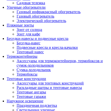
Садовая тележка
Уличные обогреватели
Газовый инфракрасный обогреватель
Газовый обогреватель
Электрический обогреватель
Пляжные зонты
Зонт от солнца
Зонт для кафе
Беседки-навесы и подвесные кресла
Беседка-навес
Подвесные кресла и кресла-качалки
Тентовый навес
Термоконтейнеры
Аксессуары для термоконтейнеров, термобоксов и
сумок-холодильников
Сумка-холодильник
Термобоксы
Тентовые конструкции
Аксессуары для тентовых конструкций
Раскладные шатры и тентовые навесы
Тентовые ангары
Тентовые гаражи
Наружное освещение
Праздничная подсветка
Светильники уличные