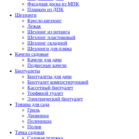
Фасадная доска из МПК
Планкен из ДПК
Шезлонги
Кресло-шезлонг
Лежак
Шезлонг из ротанга
Шезлонг пластиковый
Шезлонг складной
Шезлонги для пляжа
Качели садовые
Качели для дачи
Подвесные качели
Биотуалеты
Биотуалеты для дачи
Биотуалет компостирующий
Кассетный биотуалет
Торфяной туалет
Электрический биотуалет
Товары для сада
Гриль
Дровница
Поленница
Полив
Тачка садовая
Садовая тележка