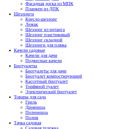
Фасадная доска из МПК
Планкен из ДПК
Шезлонги
Кресло-шезлонг
Лежак
Шезлонг из ротанга
Шезлонг пластиковый
Шезлонг складной
Шезлонги для пляжа
Качели садовые
Качели для дачи
Подвесные качели
Биотуалеты
Биотуалеты для дачи
Биотуалет компостирующий
Кассетный биотуалет
Торфяной туалет
Электрический биотуалет
Товары для сада
Гриль
Дровница
Поленница
Полив
Тачка садовая
Садовая тележка