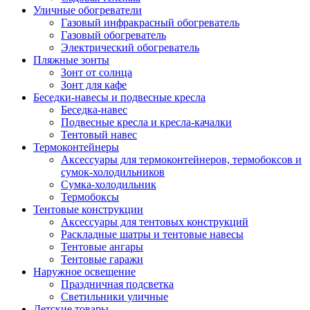
Уличные обогреватели
Газовый инфракрасный обогреватель
Газовый обогреватель
Электрический обогреватель
Пляжные зонты
Зонт от солнца
Зонт для кафе
Беседки-навесы и подвесные кресла
Беседка-навес
Подвесные кресла и кресла-качалки
Тентовый навес
Термоконтейнеры
Аксессуары для термоконтейнеров, термобоксов и
сумок-холодильников
Сумка-холодильник
Термобоксы
Тентовые конструкции
Аксессуары для тентовых конструкций
Раскладные шатры и тентовые навесы
Тентовые ангары
Тентовые гаражи
Наружное освещение
Праздничная подсветка
Светильники уличные
Детские товары