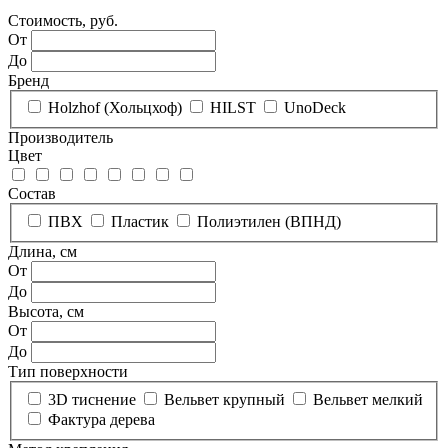
Стоимость, руб.
От
До
Бренд
Holzhof (Хольцхоф)
HILST
UnoDeck
Производитель
Цвет
Состав
ПВХ
Пластик
Полиэтилен (ВПНД)
Длина, см
От
До
Высота, см
От
До
Тип поверхности
3D тиснение
Вельвет крупный
Вельвет мелкий
Фактура дерева