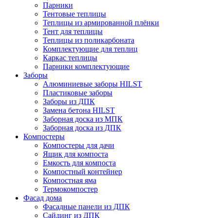
Парники
Тентовые теплицы
Теплицы из армированной плёнки
Тент для теплицы
Теплицы из поликарбоната
Комплектующие для теплиц
Каркас теплицы
Парники комплектующие
Заборы
Алюминиевые заборы HILST
Пластиковые заборы
Заборы из ДПК
Замена бетона HILST
Заборная доска из МПК
Заборная доска из ДПК
Компостеры
Компостеры для дачи
Ящик для компоста
Емкость для компоста
Компостный контейнер
Компостная яма
Термокомпостер
Фасад дома
Фасадные панели из ДПК
Сайдинг из ДПК