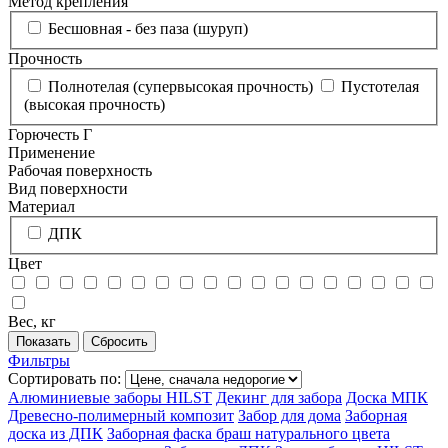
Метод крепления
Бесшовная - без паза (шуруп)
Прочность
Полнотелая (супервысокая прочность)
Пустотелая
(высокая прочность)
Горючесть Г
Применение
Рабочая поверхность
Вид поверхности
Материал
ДПК
Цвет
Вес, кг
Фильтры
Сортировать по:
Алюминиевые заборы HILST
Декинг для забора
Доска МПК
Древесно-полимерный композит
Забор для дома
Заборная
доска из ДПК
Заборная фаска браш натурального цвета