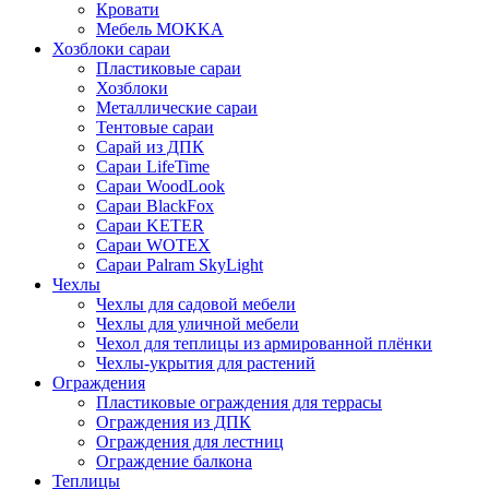
Кровати
Мебель MOKKA
Хозблоки сараи
Пластиковые сараи
Хозблоки
Металлические сараи
Тентовые сараи
Сарай из ДПК
Cараи LifeTime
Cараи WoodLook
Сараи BlackFox
Сараи KETER
Сараи WOTEX
Сараи Palram SkyLight
Чехлы
Чехлы для садовой мебели
Чехлы для уличной мебели
Чехол для теплицы из армированной плёнки
Чехлы-укрытия для растений
Ограждения
Пластиковые ограждения для террасы
Ограждения из ДПК
Ограждения для лестниц
Ограждение балкона
Теплицы