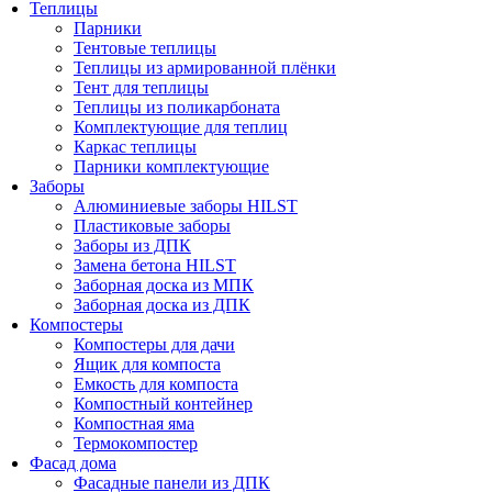
Теплицы
Парники
Тентовые теплицы
Теплицы из армированной плёнки
Тент для теплицы
Теплицы из поликарбоната
Комплектующие для теплиц
Каркас теплицы
Парники комплектующие
Заборы
Алюминиевые заборы HILST
Пластиковые заборы
Заборы из ДПК
Замена бетона HILST
Заборная доска из МПК
Заборная доска из ДПК
Компостеры
Компостеры для дачи
Ящик для компоста
Емкость для компоста
Компостный контейнер
Компостная яма
Термокомпостер
Фасад дома
Фасадные панели из ДПК