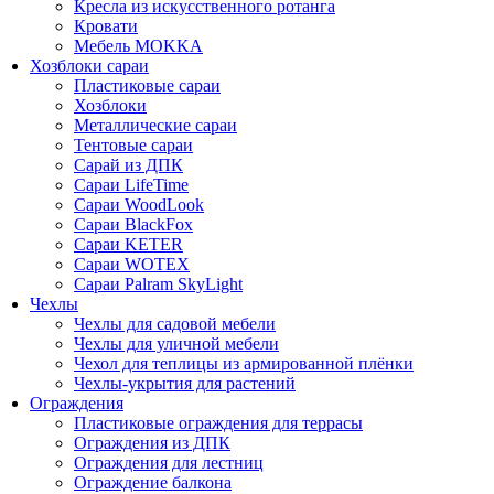
Кресла из искусственного ротанга
Кровати
Мебель MOKKA
Хозблоки сараи
Пластиковые сараи
Хозблоки
Металлические сараи
Тентовые сараи
Сарай из ДПК
Cараи LifeTime
Cараи WoodLook
Сараи BlackFox
Сараи KETER
Сараи WOTEX
Сараи Palram SkyLight
Чехлы
Чехлы для садовой мебели
Чехлы для уличной мебели
Чехол для теплицы из армированной плёнки
Чехлы-укрытия для растений
Ограждения
Пластиковые ограждения для террасы
Ограждения из ДПК
Ограждения для лестниц
Ограждение балкона