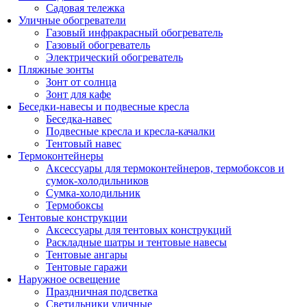
Садовая тележка
Уличные обогреватели
Газовый инфракрасный обогреватель
Газовый обогреватель
Электрический обогреватель
Пляжные зонты
Зонт от солнца
Зонт для кафе
Беседки-навесы и подвесные кресла
Беседка-навес
Подвесные кресла и кресла-качалки
Тентовый навес
Термоконтейнеры
Аксессуары для термоконтейнеров, термобоксов и
сумок-холодильников
Сумка-холодильник
Термобоксы
Тентовые конструкции
Аксессуары для тентовых конструкций
Раскладные шатры и тентовые навесы
Тентовые ангары
Тентовые гаражи
Наружное освещение
Праздничная подсветка
Светильники уличные