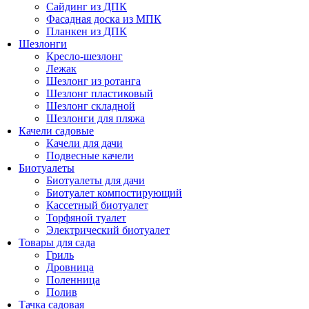
Сайдинг из ДПК
Фасадная доска из МПК
Планкен из ДПК
Шезлонги
Кресло-шезлонг
Лежак
Шезлонг из ротанга
Шезлонг пластиковый
Шезлонг складной
Шезлонги для пляжа
Качели садовые
Качели для дачи
Подвесные качели
Биотуалеты
Биотуалеты для дачи
Биотуалет компостирующий
Кассетный биотуалет
Торфяной туалет
Электрический биотуалет
Товары для сада
Гриль
Дровница
Поленница
Полив
Тачка садовая