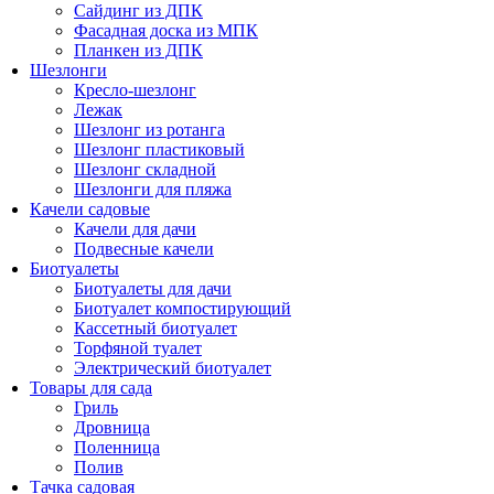
Сайдинг из ДПК
Фасадная доска из МПК
Планкен из ДПК
Шезлонги
Кресло-шезлонг
Лежак
Шезлонг из ротанга
Шезлонг пластиковый
Шезлонг складной
Шезлонги для пляжа
Качели садовые
Качели для дачи
Подвесные качели
Биотуалеты
Биотуалеты для дачи
Биотуалет компостирующий
Кассетный биотуалет
Торфяной туалет
Электрический биотуалет
Товары для сада
Гриль
Дровница
Поленница
Полив
Тачка садовая