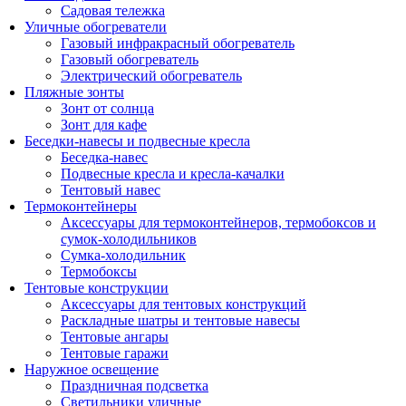
Садовая тележка
Уличные обогреватели
Газовый инфракрасный обогреватель
Газовый обогреватель
Электрический обогреватель
Пляжные зонты
Зонт от солнца
Зонт для кафе
Беседки-навесы и подвесные кресла
Беседка-навес
Подвесные кресла и кресла-качалки
Тентовый навес
Термоконтейнеры
Аксессуары для термоконтейнеров, термобоксов и
сумок-холодильников
Сумка-холодильник
Термобоксы
Тентовые конструкции
Аксессуары для тентовых конструкций
Раскладные шатры и тентовые навесы
Тентовые ангары
Тентовые гаражи
Наружное освещение
Праздничная подсветка
Светильники уличные