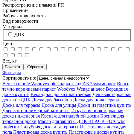
Распространение пламени РП
Применение
Рабочая поверхность
Вид поверхности
Материал
ДПК
Цвет
Вес, кг
Фильтры
Сортировать по:
Венге colorite Woodvex plus паркет код АБ 25мм аналог
Венге
темно коричневый паркет Woodvex Wenge аналог
Верандная
доска купить
Верандная доска пластиковая
Дешевая террасная
доска из ДПК
Доска для бассейна
Доска для пола веранды
Доска для террасы
Доска для улицы
Доски из пластика купить
Древесно-полимерный композит
Искусственная террасная
доска инженерная
Крепеж для палубной доски
Крепеж для
террасной доски
Масло для защиты ДПК BLACK FOX wpc
protector
Палубная доска для террасы
Пластиковая доска для
пола
Пластиковая доска купить
Пластиковые доски купить