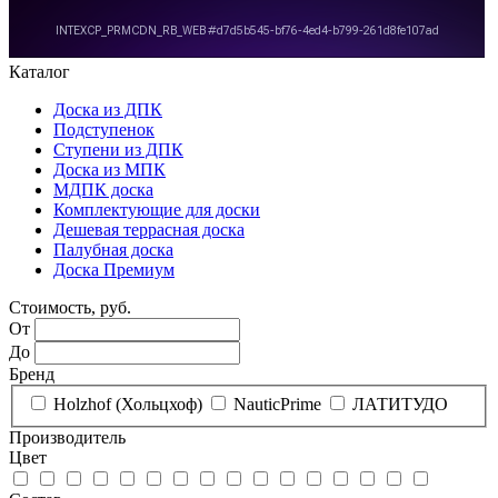
Каталог
Доска из ДПК
Подступенок
Ступени из ДПК
Доска из МПК
МДПК доска
Комплектующие для доски
Дешевая террасная доска
Палубная доска
Доска Премиум
Стоимость, руб.
От
До
Бренд
Holzhof (Хольцхоф)
NauticPrime
ЛАТИТУДО
Производитель
Цвет