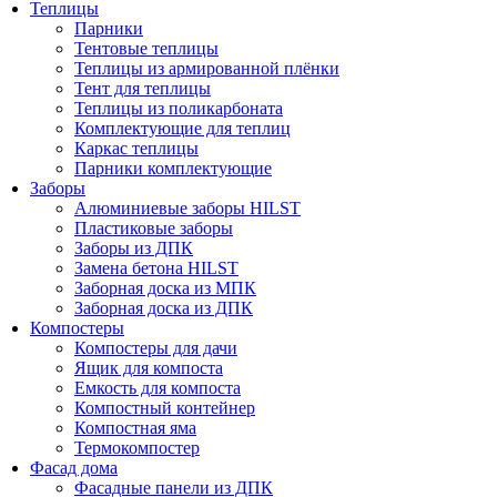
Теплицы
Парники
Тентовые теплицы
Теплицы из армированной плёнки
Тент для теплицы
Теплицы из поликарбоната
Комплектующие для теплиц
Каркас теплицы
Парники комплектующие
Заборы
Алюминиевые заборы HILST
Пластиковые заборы
Заборы из ДПК
Замена бетона HILST
Заборная доска из МПК
Заборная доска из ДПК
Компостеры
Компостеры для дачи
Ящик для компоста
Емкость для компоста
Компостный контейнер
Компостная яма
Термокомпостер
Фасад дома
Фасадные панели из ДПК