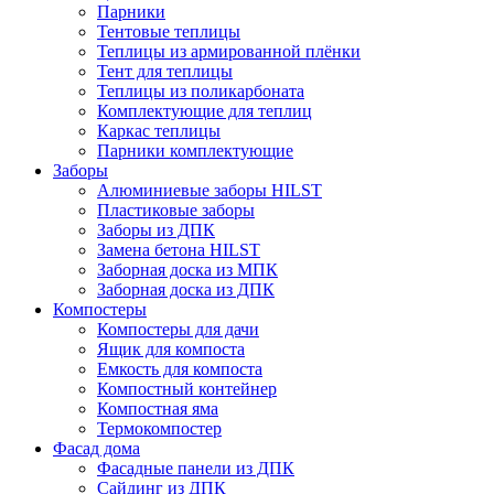
Парники
Тентовые теплицы
Теплицы из армированной плёнки
Тент для теплицы
Теплицы из поликарбоната
Комплектующие для теплиц
Каркас теплицы
Парники комплектующие
Заборы
Алюминиевые заборы HILST
Пластиковые заборы
Заборы из ДПК
Замена бетона HILST
Заборная доска из МПК
Заборная доска из ДПК
Компостеры
Компостеры для дачи
Ящик для компоста
Емкость для компоста
Компостный контейнер
Компостная яма
Термокомпостер
Фасад дома
Фасадные панели из ДПК
Сайдинг из ДПК