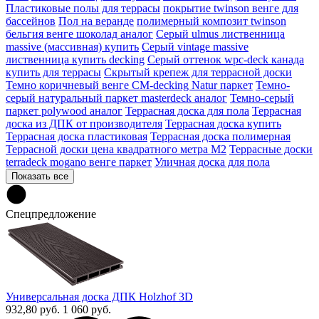
Пластиковые полы для террасы
покрытие twinson венге для
бассейнов
Пол на веранде
полимерный композит twinson
бельгия венге шоколад аналог
Серый ulmus лиственница
massive (массивная) купить
Серый vintage massive
лиственница купить decking
Серый оттенок wpc-deck канада
купить для террасы
Скрытый крепеж для террасной доски
Темно коричневый венге CM-decking Natur паркет
Темно-
серый натуральный паркет masterdeck аналог
Темно-серый
паркет polywood аналог
Террасная доска для пола
Террасная
доска из ДПК от производителя
Террасная доска купить
Террасная доска пластиковая
Террасная доска полимерная
Террасной доски цена квадратного метра М2
Террасные доски
terradeck mogano венге паркет
Уличная доска для пола
Показать все
Спецпредложение
Универсальная доска ДПК Holzhof 3D
932,80 руб.
1 060 руб.