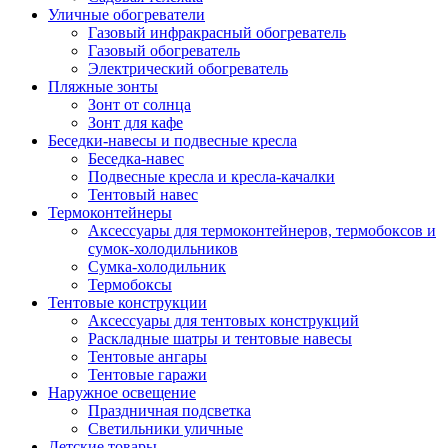
Уличные обогреватели
Газовый инфракрасный обогреватель
Газовый обогреватель
Электрический обогреватель
Пляжные зонты
Зонт от солнца
Зонт для кафе
Беседки-навесы и подвесные кресла
Беседка-навес
Подвесные кресла и кресла-качалки
Тентовый навес
Термоконтейнеры
Аксессуары для термоконтейнеров, термобоксов и
сумок-холодильников
Сумка-холодильник
Термобоксы
Тентовые конструкции
Аксессуары для тентовых конструкций
Раскладные шатры и тентовые навесы
Тентовые ангары
Тентовые гаражи
Наружное освещение
Праздничная подсветка
Светильники уличные
Детские товары