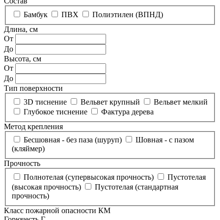
Состав
Бамбук
ПВХ
Полиэтилен (ВПНД)
Длина, см
От
До
Высота, см
От
До
Тип поверхности
3D тиснение
Вельвет крупный
Вельвет мелкий
Глубокое тиснение
Фактура дерева
Метод крепления
Бесшовная - без паза (шуруп)
Шовная - с пазом
(кляймер)
Прочность
Полнотелая (супервысокая прочность)
Пустотелая
(высокая прочность)
Пустотелая (стандартная
прочность)
Класс пожарной опасности КМ
Горючесть Г