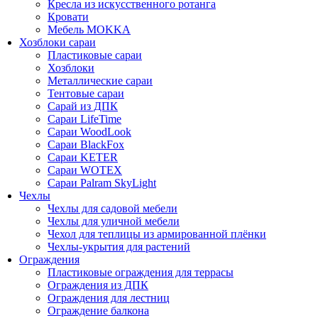
Кресла из искусственного ротанга
Кровати
Мебель MOKKA
Хозблоки сараи
Пластиковые сараи
Хозблоки
Металлические сараи
Тентовые сараи
Сарай из ДПК
Cараи LifeTime
Cараи WoodLook
Сараи BlackFox
Сараи KETER
Сараи WOTEX
Сараи Palram SkyLight
Чехлы
Чехлы для садовой мебели
Чехлы для уличной мебели
Чехол для теплицы из армированной плёнки
Чехлы-укрытия для растений
Ограждения
Пластиковые ограждения для террасы
Ограждения из ДПК
Ограждения для лестниц
Ограждение балкона