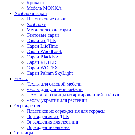
Кровати
Мебель MOKKA
Хозблоки сараи
Пластиковые сараи
Хозблоки
Металлические сараи
Тентовые сараи
Сарай из ДПК
Cараи LifeTime
Cараи WoodLook
Сараи BlackFox
Сараи KETER
Сараи WOTEX
Сараи Palram SkyLight
Чехлы
Чехлы для садовой мебели
Чехлы для уличной мебели
Чехол для теплицы из армированной плёнки
Чехлы-укрытия для растений
Ограждения
Пластиковые ограждения для террасы
Ограждения из ДПК
Ограждения для лестниц
Ограждение балкона
Теплицы