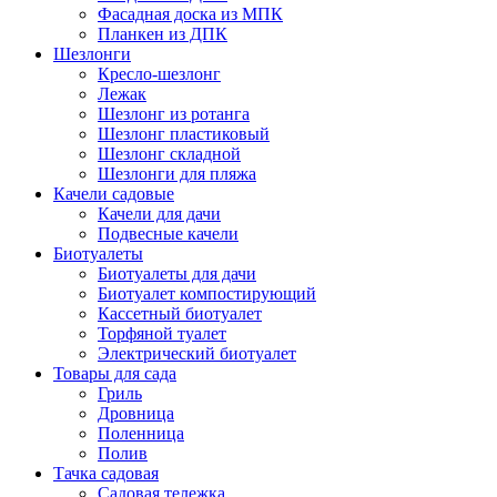
Фасадная доска из МПК
Планкен из ДПК
Шезлонги
Кресло-шезлонг
Лежак
Шезлонг из ротанга
Шезлонг пластиковый
Шезлонг складной
Шезлонги для пляжа
Качели садовые
Качели для дачи
Подвесные качели
Биотуалеты
Биотуалеты для дачи
Биотуалет компостирующий
Кассетный биотуалет
Торфяной туалет
Электрический биотуалет
Товары для сада
Гриль
Дровница
Поленница
Полив
Тачка садовая
Садовая тележка