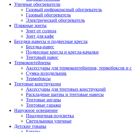
Уличные обогреватели
Газовый инфракрасный обогреватель
Газовый обогреватель
Электрический обогреватель
Пляжные зонты
Зонт от солнца
Зонт для кафе
Беседки-навесы и подвесные кресла
Беседка-навес
Подвесные кресла и кресла-качалки
Тентовый навес
Термоконтейнеры
Аксессуары для термоконтейнеров, термобоксов и 
Сумка-холодильник
Термобоксы
Тентовые конструкции
Аксессуары для тентовых конструкций
Раскладные шатры и тентовые навесы
Тентовые ангары
Тентовые гаражи
Наружное освещение
Праздничная подсветка
Светильники уличные
Детские товары
Батуты