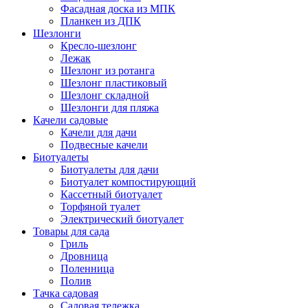
Фасадная доска из МПК
Планкен из ДПК
Шезлонги
Кресло-шезлонг
Лежак
Шезлонг из ротанга
Шезлонг пластиковый
Шезлонг складной
Шезлонги для пляжа
Качели садовые
Качели для дачи
Подвесные качели
Биотуалеты
Биотуалеты для дачи
Биотуалет компостирующий
Кассетный биотуалет
Торфяной туалет
Электрический биотуалет
Товары для сада
Гриль
Дровница
Поленница
Полив
Тачка садовая
Садовая тележка