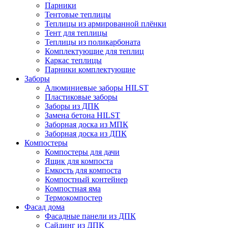
Парники
Тентовые теплицы
Теплицы из армированной плёнки
Тент для теплицы
Теплицы из поликарбоната
Комплектующие для теплиц
Каркас теплицы
Парники комплектующие
Заборы
Алюминиевые заборы HILST
Пластиковые заборы
Заборы из ДПК
Замена бетона HILST
Заборная доска из МПК
Заборная доска из ДПК
Компостеры
Компостеры для дачи
Ящик для компоста
Емкость для компоста
Компостный контейнер
Компостная яма
Термокомпостер
Фасад дома
Фасадные панели из ДПК
Сайдинг из ДПК