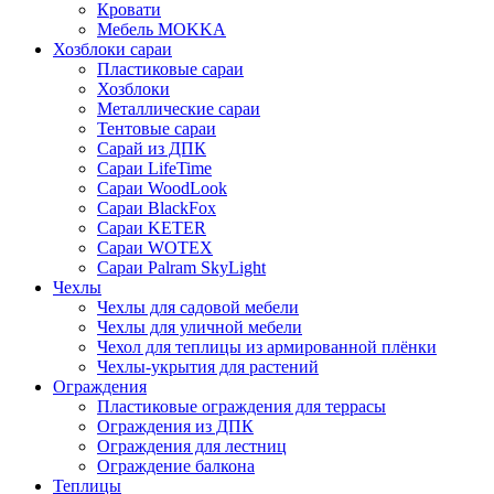
Кровати
Мебель MOKKA
Хозблоки сараи
Пластиковые сараи
Хозблоки
Металлические сараи
Тентовые сараи
Сарай из ДПК
Cараи LifeTime
Cараи WoodLook
Сараи BlackFox
Сараи KETER
Сараи WOTEX
Сараи Palram SkyLight
Чехлы
Чехлы для садовой мебели
Чехлы для уличной мебели
Чехол для теплицы из армированной плёнки
Чехлы-укрытия для растений
Ограждения
Пластиковые ограждения для террасы
Ограждения из ДПК
Ограждения для лестниц
Ограждение балкона
Теплицы