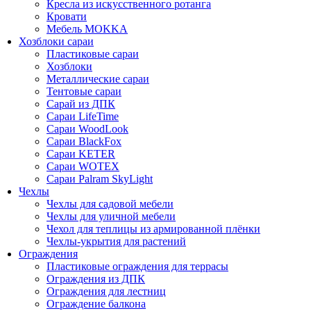
Кресла из искусственного ротанга
Кровати
Мебель MOKKA
Хозблоки сараи
Пластиковые сараи
Хозблоки
Металлические сараи
Тентовые сараи
Сарай из ДПК
Cараи LifeTime
Cараи WoodLook
Сараи BlackFox
Сараи KETER
Сараи WOTEX
Сараи Palram SkyLight
Чехлы
Чехлы для садовой мебели
Чехлы для уличной мебели
Чехол для теплицы из армированной плёнки
Чехлы-укрытия для растений
Ограждения
Пластиковые ограждения для террасы
Ограждения из ДПК
Ограждения для лестниц
Ограждение балкона