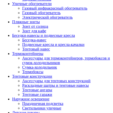
Уличные обогреватели
Газовый инфракрасный обогреватель
Газовый обогреватель
Электрический обогреватель
Пляжные зонты
Зонт от солнца
Зонт для кафе
Беседки-навесы и подвесные кресла
Беседка-навес
Подвесные кресла и кресла-качалки
Тентовый навес
Термоконтейнеры
Аксессуары для термоконтейнеров, термобоксов и
сумок-холодильников
Сумка-холодильник
Термобоксы
Тентовые конструкции
Аксессуары для тентовых конструкций
Раскладные шатры и тентовые навесы
Тентовые ангары
Тентовые гаражи
Наружное освещение
Праздничная подсветка
Светильники уличные
Детские товары