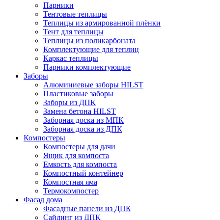
Парники
Тентовые теплицы
Теплицы из армированной плёнки
Тент для теплицы
Теплицы из поликарбоната
Комплектующие для теплиц
Каркас теплицы
Парники комплектующие
Заборы
Алюминиевые заборы HILST
Пластиковые заборы
Заборы из ДПК
Замена бетона HILST
Заборная доска из МПК
Заборная доска из ДПК
Компостеры
Компостеры для дачи
Ящик для компоста
Емкость для компоста
Компостный контейнер
Компостная яма
Термокомпостер
Фасад дома
Фасадные панели из ДПК
Сайдинг из ДПК