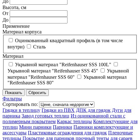
До
Высота, см
От
До
Применение
Материал корпуса
Оцинкованный квадратный профиль (в том числе
внутри)
Сталь
Материал
Укрывной материал "Reifenhauser SSS 100L"
Укрывной материал "Reifenhauser SSS 45"
Укрывной
материал "Reifenhauser SSS 60"
Укрывной материал
"Reifenhauser SSS 80"
Фильтры
Сортировать по:
Грядки в теплицу
Грядки из ПВХ
ДПК для грядок
Дуги для
парника
Завод готовых теплиц
Из оцинкованной стали с
полимерным покрытием
Каркас теплицы
Комплектующие для
теплиц
Мини парники
Парники
Парники комплектующие и
аксессуары
Пластиковые ограждения для грядок
Пленочные
теплицы
Покрытие для парников
прочный тенты для сараев