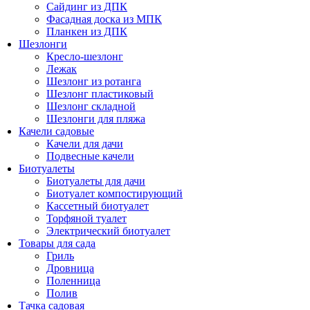
Сайдинг из ДПК
Фасадная доска из МПК
Планкен из ДПК
Шезлонги
Кресло-шезлонг
Лежак
Шезлонг из ротанга
Шезлонг пластиковый
Шезлонг складной
Шезлонги для пляжа
Качели садовые
Качели для дачи
Подвесные качели
Биотуалеты
Биотуалеты для дачи
Биотуалет компостирующий
Кассетный биотуалет
Торфяной туалет
Электрический биотуалет
Товары для сада
Гриль
Дровница
Поленница
Полив
Тачка садовая