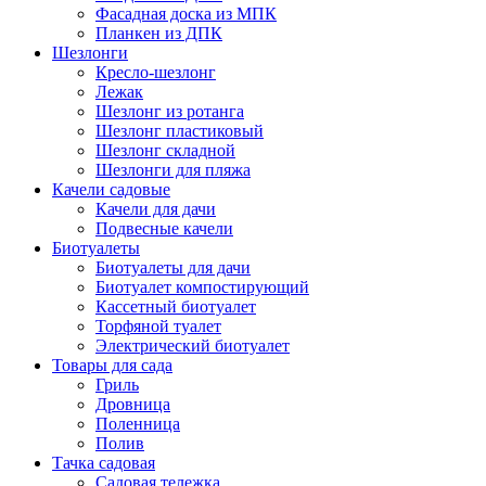
Фасадная доска из МПК
Планкен из ДПК
Шезлонги
Кресло-шезлонг
Лежак
Шезлонг из ротанга
Шезлонг пластиковый
Шезлонг складной
Шезлонги для пляжа
Качели садовые
Качели для дачи
Подвесные качели
Биотуалеты
Биотуалеты для дачи
Биотуалет компостирующий
Кассетный биотуалет
Торфяной туалет
Электрический биотуалет
Товары для сада
Гриль
Дровница
Поленница
Полив
Тачка садовая
Садовая тележка