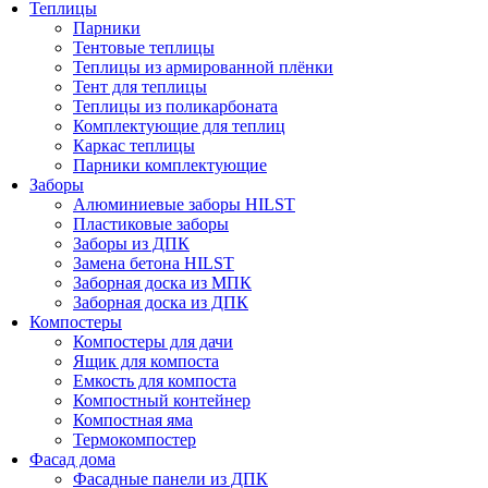
Теплицы
Парники
Тентовые теплицы
Теплицы из армированной плёнки
Тент для теплицы
Теплицы из поликарбоната
Комплектующие для теплиц
Каркас теплицы
Парники комплектующие
Заборы
Алюминиевые заборы HILST
Пластиковые заборы
Заборы из ДПК
Замена бетона HILST
Заборная доска из МПК
Заборная доска из ДПК
Компостеры
Компостеры для дачи
Ящик для компоста
Емкость для компоста
Компостный контейнер
Компостная яма
Термокомпостер
Фасад дома
Фасадные панели из ДПК