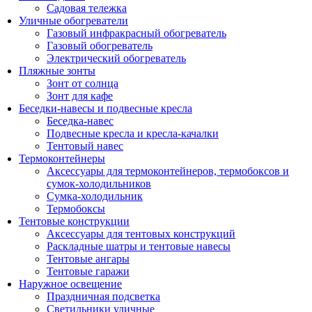
Садовая тележка
Уличные обогреватели
Газовый инфракрасный обогреватель
Газовый обогреватель
Электрический обогреватель
Пляжные зонты
Зонт от солнца
Зонт для кафе
Беседки-навесы и подвесные кресла
Беседка-навес
Подвесные кресла и кресла-качалки
Тентовый навес
Термоконтейнеры
Аксессуары для термоконтейнеров, термобоксов и
сумок-холодильников
Сумка-холодильник
Термобоксы
Тентовые конструкции
Аксессуары для тентовых конструкций
Раскладные шатры и тентовые навесы
Тентовые ангары
Тентовые гаражи
Наружное освещение
Праздничная подсветка
Светильники уличные