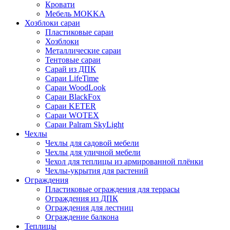
Кровати
Мебель MOKKA
Хозблоки сараи
Пластиковые сараи
Хозблоки
Металлические сараи
Тентовые сараи
Сарай из ДПК
Cараи LifeTime
Cараи WoodLook
Сараи BlackFox
Сараи KETER
Сараи WOTEX
Сараи Palram SkyLight
Чехлы
Чехлы для садовой мебели
Чехлы для уличной мебели
Чехол для теплицы из армированной плёнки
Чехлы-укрытия для растений
Ограждения
Пластиковые ограждения для террасы
Ограждения из ДПК
Ограждения для лестниц
Ограждение балкона
Теплицы