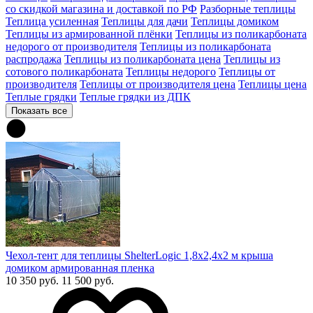
со скидкой магазина и доставкой по РФ
Разборные теплицы
Теплица усиленная
Теплицы для дачи
Теплицы домиком
Теплицы из армированной плёнки
Теплицы из поликарбоната
недорого от производителя
Теплицы из поликарбоната
распродажа
Теплицы из поликарбоната цена
Теплицы из
сотового поликарбоната
Теплицы недорого
Теплицы от
производителя
Теплицы от производителя цена
Теплицы цена
Теплые грядки
Теплые грядки из ДПК
Показать все
Чехол-тент для теплицы ShelterLogic 1,8х2,4х2 м крыша
домиком армированная пленка
10 350 руб.
11 500 руб.