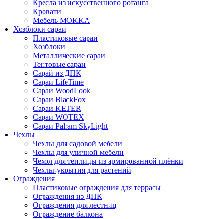
Кресла из искусственного ротанга
Кровати
Мебель MOKKA
Хозблоки сараи
Пластиковые сараи
Хозблоки
Металлические сараи
Тентовые сараи
Сарай из ДПК
Cараи LifeTime
Cараи WoodLook
Сараи BlackFox
Сараи KETER
Сараи WOTEX
Сараи Palram SkyLight
Чехлы
Чехлы для садовой мебели
Чехлы для уличной мебели
Чехол для теплицы из армированной плёнки
Чехлы-укрытия для растений
Ограждения
Пластиковые ограждения для террасы
Ограждения из ДПК
Ограждения для лестниц
Ограждение балкона