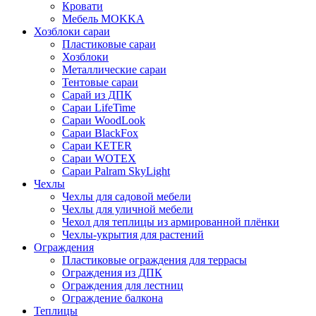
Кровати
Мебель MOKKA
Хозблоки сараи
Пластиковые сараи
Хозблоки
Металлические сараи
Тентовые сараи
Сарай из ДПК
Cараи LifeTime
Cараи WoodLook
Сараи BlackFox
Сараи KETER
Сараи WOTEX
Сараи Palram SkyLight
Чехлы
Чехлы для садовой мебели
Чехлы для уличной мебели
Чехол для теплицы из армированной плёнки
Чехлы-укрытия для растений
Ограждения
Пластиковые ограждения для террасы
Ограждения из ДПК
Ограждения для лестниц
Ограждение балкона
Теплицы