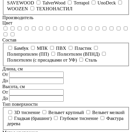
SAVEWOOD
TalverWood
Terrapol
UnoDeck
WOOZEN
ТЕХНОНАСТИЛ
Производитель
Цвет
Состав
Бамбук
МПК
ПВХ
Пластик
Полипропилен (ПП)
Полиэтилен (ВПНД)
Полиэтилен (с присадками от УФ)
Сталь
Длина, см
От
До
Высота, см
От
До
Тип поверхности
3D тиснение
Вельвет крупный
Вельвет мелкий
Гладкая (брашинг)
Глубокое тиснение
Фактура
дерева