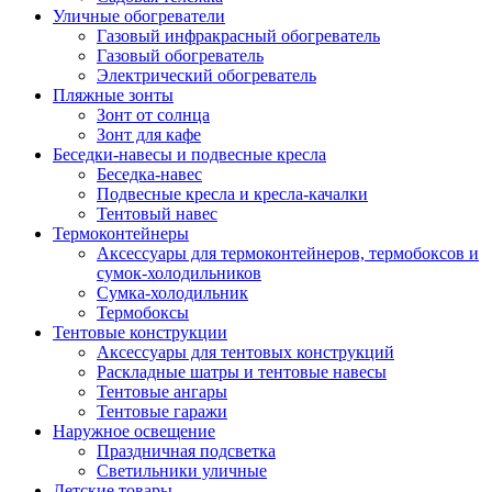
Уличные обогреватели
Газовый инфракрасный обогреватель
Газовый обогреватель
Электрический обогреватель
Пляжные зонты
Зонт от солнца
Зонт для кафе
Беседки-навесы и подвесные кресла
Беседка-навес
Подвесные кресла и кресла-качалки
Тентовый навес
Термоконтейнеры
Аксессуары для термоконтейнеров, термобоксов и
сумок-холодильников
Сумка-холодильник
Термобоксы
Тентовые конструкции
Аксессуары для тентовых конструкций
Раскладные шатры и тентовые навесы
Тентовые ангары
Тентовые гаражи
Наружное освещение
Праздничная подсветка
Светильники уличные
Детские товары