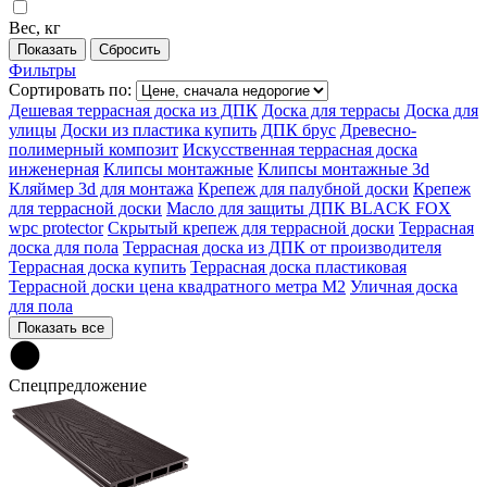
Вес, кг
Фильтры
Сортировать по:
Дешевая террасная доска из ДПК
Доска для террасы
Доска для
улицы
Доски из пластика купить
ДПК брус
Древесно-
полимерный композит
Искусственная террасная доска
инженерная
Клипсы монтажные
Клипсы монтажные 3d
Кляймер 3d для монтажа
Крепеж для палубной доски
Крепеж
для террасной доски
Масло для защиты ДПК BLACK FOX
wpc protector
Скрытый крепеж для террасной доски
Террасная
доска для пола
Террасная доска из ДПК от производителя
Террасная доска купить
Террасная доска пластиковая
Террасной доски цена квадратного метра М2
Уличная доска
для пола
Показать все
Спецпредложение