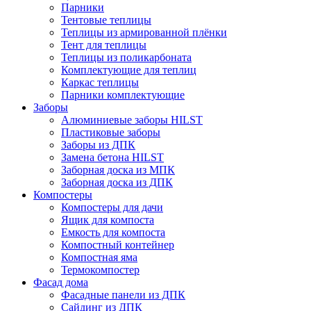
Парники
Тентовые теплицы
Теплицы из армированной плёнки
Тент для теплицы
Теплицы из поликарбоната
Комплектующие для теплиц
Каркас теплицы
Парники комплектующие
Заборы
Алюминиевые заборы HILST
Пластиковые заборы
Заборы из ДПК
Замена бетона HILST
Заборная доска из МПК
Заборная доска из ДПК
Компостеры
Компостеры для дачи
Ящик для компоста
Емкость для компоста
Компостный контейнер
Компостная яма
Термокомпостер
Фасад дома
Фасадные панели из ДПК
Сайдинг из ДПК