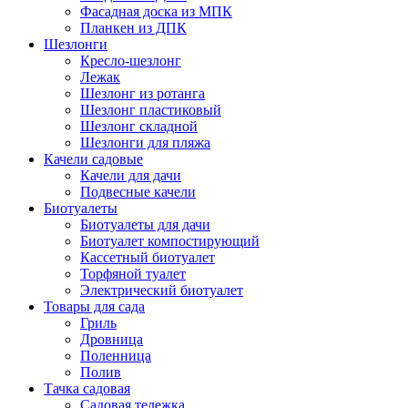
Фасадная доска из МПК
Планкен из ДПК
Шезлонги
Кресло-шезлонг
Лежак
Шезлонг из ротанга
Шезлонг пластиковый
Шезлонг складной
Шезлонги для пляжа
Качели садовые
Качели для дачи
Подвесные качели
Биотуалеты
Биотуалеты для дачи
Биотуалет компостирующий
Кассетный биотуалет
Торфяной туалет
Электрический биотуалет
Товары для сада
Гриль
Дровница
Поленница
Полив
Тачка садовая
Садовая тележка