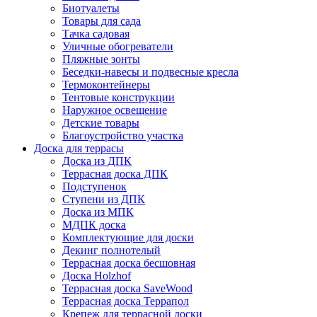
Биотуалеты
Товары для сада
Тачка садовая
Уличные обогреватели
Пляжные зонты
Беседки-навесы и подвесные кресла
Термоконтейнеры
Тентовые конструкции
Наружное освещение
Детские товары
Благоустройство участка
Доска для террасы
Доска из ДПК
Террасная доска ДПК
Подступенок
Ступени из ДПК
Доска из МПК
МДПК доска
Комплектующие для доски
Декинг полнотелый
Террасная доска бесшовная
Доска Holzhof
Террасная доска SaveWood
Террасная доска Террапол
Крепеж для террасной доски