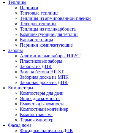
Теплицы
Парники
Тентовые теплицы
Теплицы из армированной плёнки
Тент для теплицы
Теплицы из поликарбоната
Комплектующие для теплиц
Каркас теплицы
Парники комплектующие
Заборы
Алюминиевые заборы HILST
Пластиковые заборы
Заборы из ДПК
Замена бетона HILST
Заборная доска из МПК
Заборная доска из ДПК
Компостеры
Компостеры для дачи
Ящик для компоста
Емкость для компоста
Компостный контейнер
Компостная яма
Термокомпостер
Фасад дома
Фасадные панели из ДПК