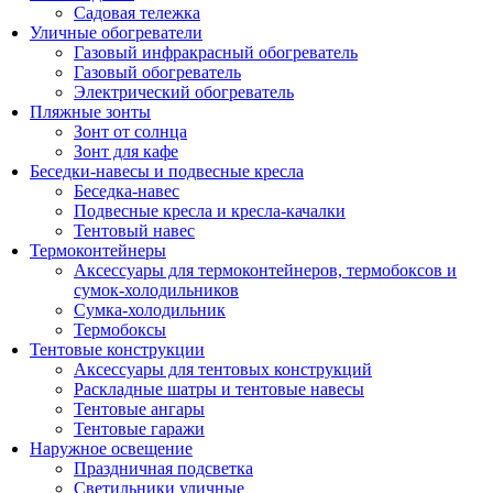
Садовая тележка
Уличные обогреватели
Газовый инфракрасный обогреватель
Газовый обогреватель
Электрический обогреватель
Пляжные зонты
Зонт от солнца
Зонт для кафе
Беседки-навесы и подвесные кресла
Беседка-навес
Подвесные кресла и кресла-качалки
Тентовый навес
Термоконтейнеры
Аксессуары для термоконтейнеров, термобоксов и
сумок-холодильников
Сумка-холодильник
Термобоксы
Тентовые конструкции
Аксессуары для тентовых конструкций
Раскладные шатры и тентовые навесы
Тентовые ангары
Тентовые гаражи
Наружное освещение
Праздничная подсветка
Светильники уличные