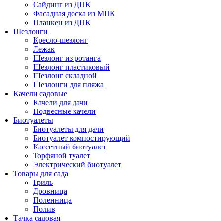
Сайдинг из ДПК
Фасадная доска из МПК
Планкен из ДПК
Шезлонги
Кресло-шезлонг
Лежак
Шезлонг из ротанга
Шезлонг пластиковый
Шезлонг складной
Шезлонги для пляжа
Качели садовые
Качели для дачи
Подвесные качели
Биотуалеты
Биотуалеты для дачи
Биотуалет компостирующий
Кассетный биотуалет
Торфяной туалет
Электрический биотуалет
Товары для сада
Гриль
Дровница
Поленница
Полив
Тачка садовая