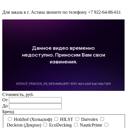
Для заказа в г. Астана звоните по телефону +7 922-64-86-611
Стоимость, руб.
От
До
Бренд
Holzhof (Хольцхоф)
HILST
Darvolex
Deckron (Декрон)
EcoDecking
NauticPrime