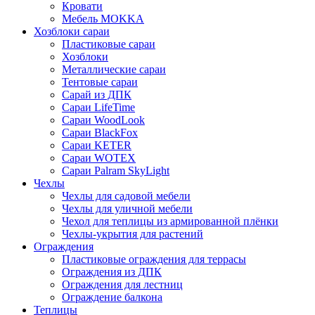
Кровати
Мебель MOKKA
Хозблоки сараи
Пластиковые сараи
Хозблоки
Металлические сараи
Тентовые сараи
Сарай из ДПК
Cараи LifeTime
Cараи WoodLook
Сараи BlackFox
Сараи KETER
Сараи WOTEX
Сараи Palram SkyLight
Чехлы
Чехлы для садовой мебели
Чехлы для уличной мебели
Чехол для теплицы из армированной плёнки
Чехлы-укрытия для растений
Ограждения
Пластиковые ограждения для террасы
Ограждения из ДПК
Ограждения для лестниц
Ограждение балкона
Теплицы