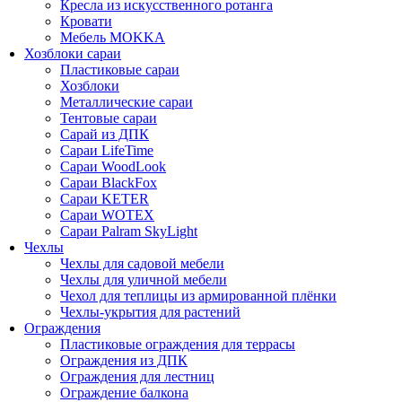
Кресла из искусственного ротанга
Кровати
Мебель MOKKA
Хозблоки сараи
Пластиковые сараи
Хозблоки
Металлические сараи
Тентовые сараи
Сарай из ДПК
Cараи LifeTime
Cараи WoodLook
Сараи BlackFox
Сараи KETER
Сараи WOTEX
Сараи Palram SkyLight
Чехлы
Чехлы для садовой мебели
Чехлы для уличной мебели
Чехол для теплицы из армированной плёнки
Чехлы-укрытия для растений
Ограждения
Пластиковые ограждения для террасы
Ограждения из ДПК
Ограждения для лестниц
Ограждение балкона