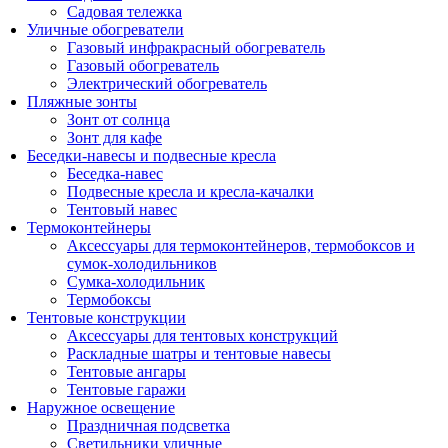
Садовая тележка
Уличные обогреватели
Газовый инфракрасный обогреватель
Газовый обогреватель
Электрический обогреватель
Пляжные зонты
Зонт от солнца
Зонт для кафе
Беседки-навесы и подвесные кресла
Беседка-навес
Подвесные кресла и кресла-качалки
Тентовый навес
Термоконтейнеры
Аксессуары для термоконтейнеров, термобоксов и
сумок-холодильников
Сумка-холодильник
Термобоксы
Тентовые конструкции
Аксессуары для тентовых конструкций
Раскладные шатры и тентовые навесы
Тентовые ангары
Тентовые гаражи
Наружное освещение
Праздничная подсветка
Светильники уличные