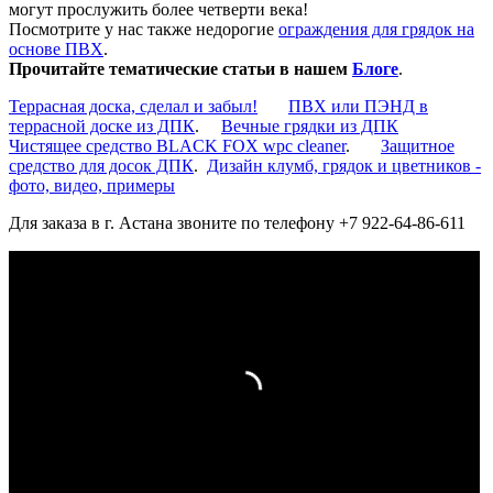
могут прослужить более четверти века!
Посмотрите у нас также недорогие
ограждения для грядок на
основе ПВХ
.
Прочитайте тематические статьи в нашем
Блоге
.
Террасная доска, сделал и забыл!
ПВХ или ПЭНД в
террасной доске из ДПК
.
Вечные грядки из ДПК
Чистящее средство BLACK FOX wpc cleaner
.
Защитное
средство для досок ДПК
.
Дизайн клумб, грядок и цветников -
фото, видео, примеры
Для заказа в г. Астана звоните по телефону +7 922-64-86-611