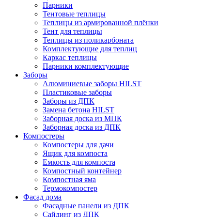
Парники
Тентовые теплицы
Теплицы из армированной плёнки
Тент для теплицы
Теплицы из поликарбоната
Комплектующие для теплиц
Каркас теплицы
Парники комплектующие
Заборы
Алюминиевые заборы HILST
Пластиковые заборы
Заборы из ДПК
Замена бетона HILST
Заборная доска из МПК
Заборная доска из ДПК
Компостеры
Компостеры для дачи
Ящик для компоста
Емкость для компоста
Компостный контейнер
Компостная яма
Термокомпостер
Фасад дома
Фасадные панели из ДПК
Сайдинг из ДПК