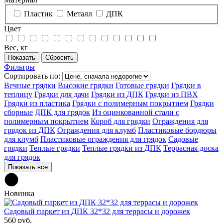
Пластик
Металл
ДПК
Цвет
Вес, кг
Фильтры
Сортировать по:
Вечные грядки
Высокие грядки
Готовые грядки
Грядки в
теплицу
Грядки для дачи
Грядки из ДПК
Грядки из ПВХ
Грядки из пластика
Грядки с полимерным покрытием
Грядки
сборные
ДПК для грядок
Из оцинкованной стали с
полимерным покрытием
Короб для грядки
Ограждения для
грядок из ДПК
Ограждения для клумб
Пластиковые бордюры
для клумб
Пластиковые ограждения для грядок
Садовые
грядки
Теплые грядки
Теплые грядки из ДПК
Террасная доска
для грядок
Показать все
Новинка
Садовый паркет из ДПК 32*32 для террасы и дорожек
560 руб.