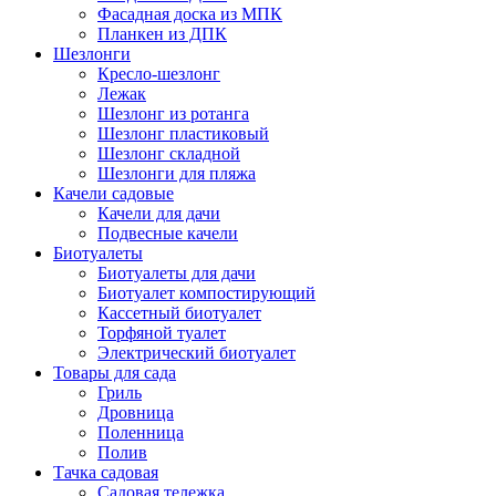
Фасадная доска из МПК
Планкен из ДПК
Шезлонги
Кресло-шезлонг
Лежак
Шезлонг из ротанга
Шезлонг пластиковый
Шезлонг складной
Шезлонги для пляжа
Качели садовые
Качели для дачи
Подвесные качели
Биотуалеты
Биотуалеты для дачи
Биотуалет компостирующий
Кассетный биотуалет
Торфяной туалет
Электрический биотуалет
Товары для сада
Гриль
Дровница
Поленница
Полив
Тачка садовая
Садовая тележка