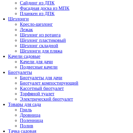
Сайдинг из ДПК
Фасадная доска из МПК
Планкен из ДПК
Шезлонги
Кресло-шезлонг
Лежак
Шезлонг из ротанга
Шезлонг пластиковый
Шезлонг складной
Шезлонги для пляжа
Качели садовые
Качели для дачи
Подвесные качели
Биотуалеты
Биотуалеты для дачи
Биотуалет компостирующий
Кассетный биотуалет
Торфяной туалет
Электрический биотуалет
Товары для сада
Гриль
Дровница
Поленница
Полив
Тачка садовая