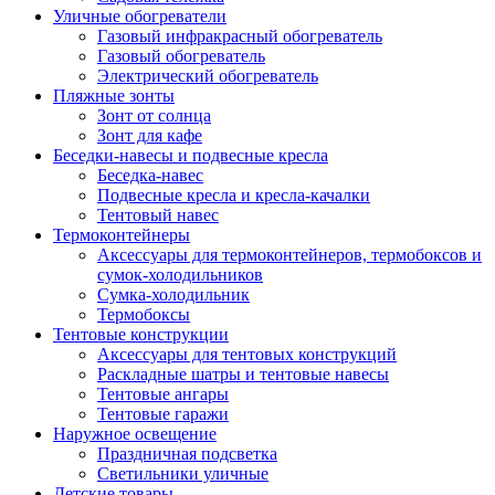
Уличные обогреватели
Газовый инфракрасный обогреватель
Газовый обогреватель
Электрический обогреватель
Пляжные зонты
Зонт от солнца
Зонт для кафе
Беседки-навесы и подвесные кресла
Беседка-навес
Подвесные кресла и кресла-качалки
Тентовый навес
Термоконтейнеры
Аксессуары для термоконтейнеров, термобоксов и
сумок-холодильников
Сумка-холодильник
Термобоксы
Тентовые конструкции
Аксессуары для тентовых конструкций
Раскладные шатры и тентовые навесы
Тентовые ангары
Тентовые гаражи
Наружное освещение
Праздничная подсветка
Светильники уличные
Детские товары