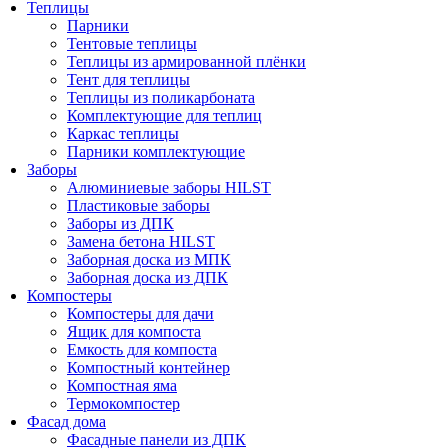
Теплицы
Парники
Тентовые теплицы
Теплицы из армированной плёнки
Тент для теплицы
Теплицы из поликарбоната
Комплектующие для теплиц
Каркас теплицы
Парники комплектующие
Заборы
Алюминиевые заборы HILST
Пластиковые заборы
Заборы из ДПК
Замена бетона HILST
Заборная доска из МПК
Заборная доска из ДПК
Компостеры
Компостеры для дачи
Ящик для компоста
Емкость для компоста
Компостный контейнер
Компостная яма
Термокомпостер
Фасад дома
Фасадные панели из ДПК