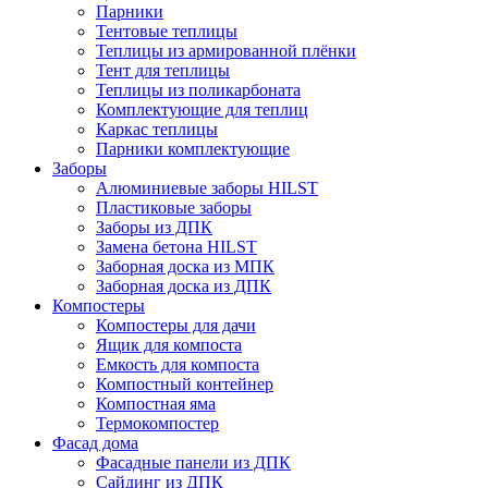
Парники
Тентовые теплицы
Теплицы из армированной плёнки
Тент для теплицы
Теплицы из поликарбоната
Комплектующие для теплиц
Каркас теплицы
Парники комплектующие
Заборы
Алюминиевые заборы HILST
Пластиковые заборы
Заборы из ДПК
Замена бетона HILST
Заборная доска из МПК
Заборная доска из ДПК
Компостеры
Компостеры для дачи
Ящик для компоста
Емкость для компоста
Компостный контейнер
Компостная яма
Термокомпостер
Фасад дома
Фасадные панели из ДПК
Сайдинг из ДПК