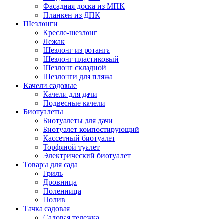
Фасадная доска из МПК
Планкен из ДПК
Шезлонги
Кресло-шезлонг
Лежак
Шезлонг из ротанга
Шезлонг пластиковый
Шезлонг складной
Шезлонги для пляжа
Качели садовые
Качели для дачи
Подвесные качели
Биотуалеты
Биотуалеты для дачи
Биотуалет компостирующий
Кассетный биотуалет
Торфяной туалет
Электрический биотуалет
Товары для сада
Гриль
Дровница
Поленница
Полив
Тачка садовая
Садовая тележка