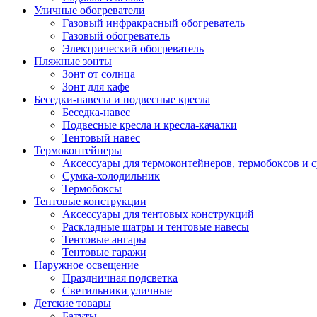
Уличные обогреватели
Газовый инфракрасный обогреватель
Газовый обогреватель
Электрический обогреватель
Пляжные зонты
Зонт от солнца
Зонт для кафе
Беседки-навесы и подвесные кресла
Беседка-навес
Подвесные кресла и кресла-качалки
Тентовый навес
Термоконтейнеры
Аксессуары для термоконтейнеров, термобоксов и 
Сумка-холодильник
Термобоксы
Тентовые конструкции
Аксессуары для тентовых конструкций
Раскладные шатры и тентовые навесы
Тентовые ангары
Тентовые гаражи
Наружное освещение
Праздничная подсветка
Светильники уличные
Детские товары
Батуты