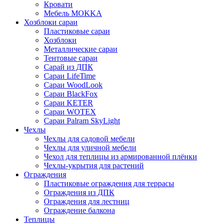
Кровати
Мебель MOKKA
Хозблоки сараи
Пластиковые сараи
Хозблоки
Металлические сараи
Тентовые сараи
Сарай из ДПК
Cараи LifeTime
Cараи WoodLook
Сараи BlackFox
Сараи KETER
Сараи WOTEX
Сараи Palram SkyLight
Чехлы
Чехлы для садовой мебели
Чехлы для уличной мебели
Чехол для теплицы из армированной плёнки
Чехлы-укрытия для растений
Ограждения
Пластиковые ограждения для террасы
Ограждения из ДПК
Ограждения для лестниц
Ограждение балкона
Теплицы