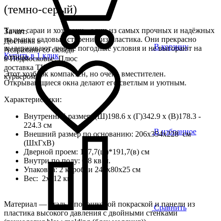
(темно-серый)
Такие сараи и хозблоки - одни из самых прочных и надёжных
За шт.
на рынке садовых строений из пластика. Они прекрасно
Доставка в
В корзину
выдерживают любые погодные условия и не выгорают на
Астрахани со склада
Купить в 1 клик
солнце.
в Подмосковье. Плюс
доставка ТК,
Этот хозблок компактен, но очень вместителен.
курьером
Открывающиеся окна делают его светлым и уютным.
Характеристики:
Внутренний размер: (Ш)198.6 x (Г)342.9 x (В)178.3 -
224.3 см
В избранное
Внешний размер по основанию: 206х354х228 см
(ШхГхВ)
Дверной проем: 137,7(ш)*191,7(в) см
Внутри по полу: 6,8 кв.м.
Упаковка: 2 коробки 240х80х25 см
Вес: 2х112 кг
Материал — сталь с порошковой покраской и панели из
Сравнить
пластика высокого давления с двойными стенками