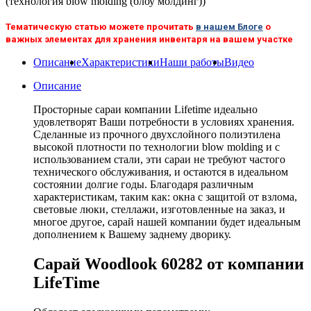
(технология blow molding (блоу молдинг))
Тематическую статью можете прочитать
в нашем Блоге
о
важных элементах для хранения инвентаря на вашем участке
Описание
Характеристики
Наши работы
Видео
Описание
Просторные сараи компании Lifetime идеально
удовлетворят Ваши потребности в условиях хранения.
Сделанные из прочного двухслойного полиэтилена
высокой плотности по технологии blow molding и с
использованием стали, эти сараи не требуют частого
технического обслуживания, и остаются в идеальном
состоянии долгие годы. Благодаря различным
характеристикам, таким как: окна с защитой от взлома,
световые люки, стеллажи, изготовленные на заказ, и
многое другое, сарай нашей компании будет идеальным
дополнением к Вашему заднему дворику.
Сарай Woodlook 60282 от компании
LifeTime