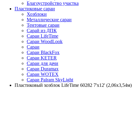
Благоустройство участка
Пластиковые сараи
Хозблоки
Металлические сараи
Тентовые сараи
Сарай из ДПК
Cараи LifeTime
Cараи WoodLook
Сараи
Сараи BlackFox
Сараи KETER
Сараи для дачи
Сараи Duramax
Сараи WOTEX
Сараи Palram SkyLight
Пластиковый хозблок LifeTime 60282 7'x12' (2,06х3,54м)