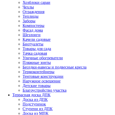
Хозблоки сараи
Чехлы
Ограждения
Теплицы
Заборы
Компостеры
Фасад дома
Шезлонги
Качели садовые
Биотуалеты
Товары для сада
Тачка садовая
Уличные обогреватели
Пляжные зонты
Беседки-навесы и подвесные кресла
Термоконтейнеры
Тентовые конструкции
Наружное освещение
Детские товары
Благоустройство участка
Террасная доска ДПК
Доска из ДПК
Подступенок
Ступени из ДПК
Доска из МПК