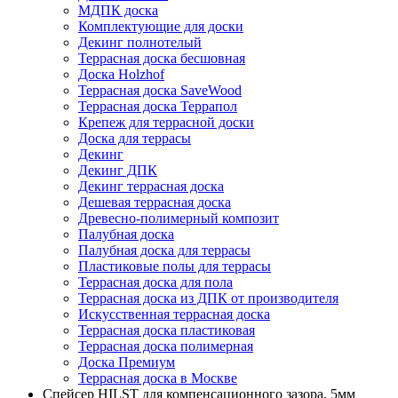
МДПК доска
Комплектующие для доски
Декинг полнотелый
Террасная доска бесшовная
Доска Holzhof
Террасная доска SaveWood
Террасная доска Террапол
Крепеж для террасной доски
Доска для террасы
Декинг
Декинг ДПК
Декинг террасная доска
Дешевая террасная доска
Древесно-полимерный композит
Палубная доска
Палубная доска для террасы
Пластиковые полы для террасы
Террасная доска для пола
Террасная доска из ДПК от производителя
Искусственная террасная доска
Террасная доска пластиковая
Террасная доска полимерная
Доска Премиум
Террасная доска в Москве
Спейсер HILST для компенсационного зазора, 5мм