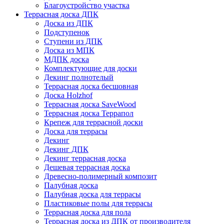
Благоустройство участка
Террасная доска ДПК
Доска из ДПК
Подступенок
Ступени из ДПК
Доска из МПК
МДПК доска
Комплектующие для доски
Декинг полнотелый
Террасная доска бесшовная
Доска Holzhof
Террасная доска SaveWood
Террасная доска Террапол
Крепеж для террасной доски
Доска для террасы
Декинг
Декинг ДПК
Декинг террасная доска
Дешевая террасная доска
Древесно-полимерный композит
Палубная доска
Палубная доска для террасы
Пластиковые полы для террасы
Террасная доска для пола
Террасная доска из ДПК от производителя