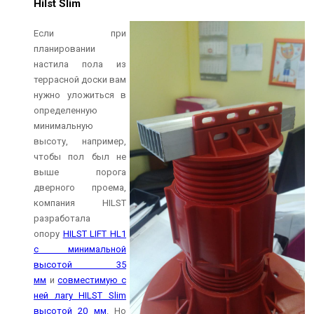
Hilst Slim
Если при
планировании
настила пола из
террасной доски вам
нужно уложиться в
определенную
минимальную
высоту, например,
чтобы пол был не
выше порога
дверного проема,
компания HILST
разработала
опору
HILST LIFT HL1
с минимальной
высотой 35
мм
и
совместимую с
ней лагу HILST Slim
высотой 20 мм
. Но