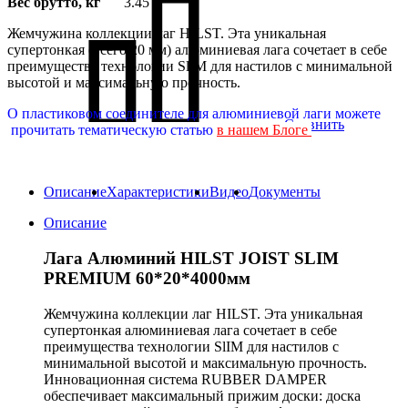
Вес брутто, кг
3.45
Жемчужина коллекции лаг HILST. Эта уникальная
супертонкая (всего 20 мм) алюминиевая лага сочетает в себе
преимущества технологии SlIM для настилов с минимальной
высотой и максимальную прочность.
О пластиковом соединителе для алюминиевой лаги
можете
Сравнить
прочитать тематическую статью
в нашем
Блоге
Описание
Характеристики
Видео
Документы
Описание
Лага Алюминий HILST JOIST SLIM
PREMIUM 60*20*4000мм
Жемчужина коллекции лаг HILST. Эта уникальная
супертонкая алюминиевая лага сочетает в себе
преимущества технологии SlIM для настилов с
минимальной высотой и максимальную прочность.
Инновационная система RUBBER DAMPER
обеспечивает максимальный прижим доски: доска