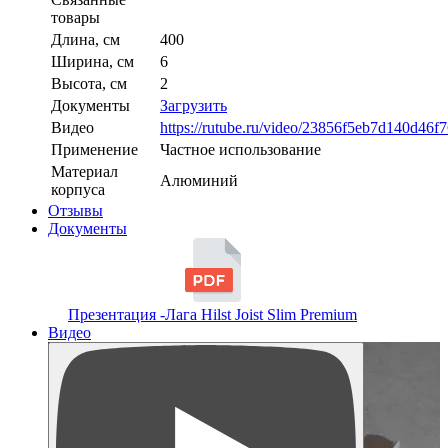
товары
Длина, см
400
Ширина, см
6
Высота, см
2
Документы
Загрузить
Видео
https://rutube.ru/video/23856f5eb7d140d46f
Применение
Частное использование
Материал
Алюминий
корпуса
Отзывы
Документы
Презентация -Лага Hilst Joist Slim Premium
Видео