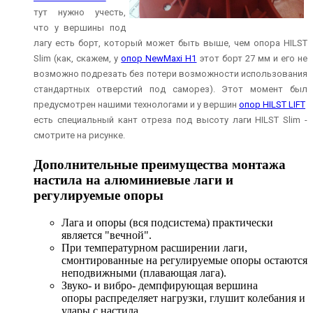
тут нужно учесть,
что у вершины под
лагу есть борт, который может быть выше, чем опора HILST
Slim (как, скажем, у
опор NewMaxi H1
этот борт 27 мм и его не
возможно подрезать без потери возможности использования
стандартных отверстий под саморез). Этот момент был
предусмотрен нашими технологами и у вершин
опор HILST LIFT
есть специальный кант отреза под высоту лаги HILST Slim -
смотрите на рисунке.
Дополнительные преимущества монтажа
настила на алюминиевые лаги и
регулируемые опоры
Лага и опоры (вся подсистема) практически
является "вечной".
При температурном расширении лаги,
смонтированные на регулируемые опоры остаются
неподвижными (плавающая лага).
Звуко- и вибро- демпфирующая вершина
опоры распределяет нагрузки, глушит колебания и
удары с настила.