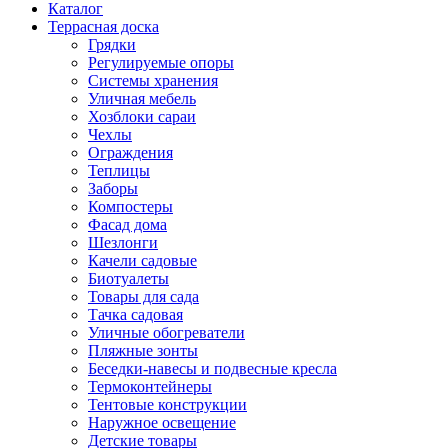
Каталог
Террасная доска
Грядки
Регулируемые опоры
Системы хранения
Уличная мебель
Хозблоки сараи
Чехлы
Ограждения
Теплицы
Заборы
Компостеры
Фасад дома
Шезлонги
Качели садовые
Биотуалеты
Товары для сада
Тачка садовая
Уличные обогреватели
Пляжные зонты
Беседки-навесы и подвесные кресла
Термоконтейнеры
Тентовые конструкции
Наружное освещение
Детские товары