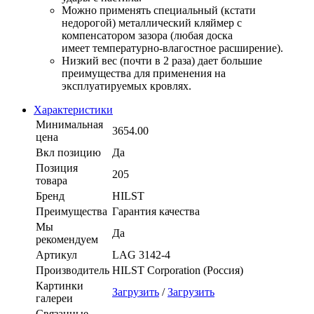
Можно применять специальный (кстати
недорогой) металлический кляймер с
компенсатором зазора (любая доска
имеет температурно-влагостное расширение).
Низкий вес (почти в 2 раза) дает большие
преимущества для применения на
эксплуатируемых кровлях.
Характеристики
Минимальная
3654.00
цена
Вкл позицию
Да
Позиция
205
товара
Бренд
HILST
Преимущества
Гарантия качества
Мы
Да
рекомендуем
Артикул
LAG 3142-4
Производитель
HILST Corporation (Россия)
Картинки
Загрузить
/
Загрузить
галереи
Связанные