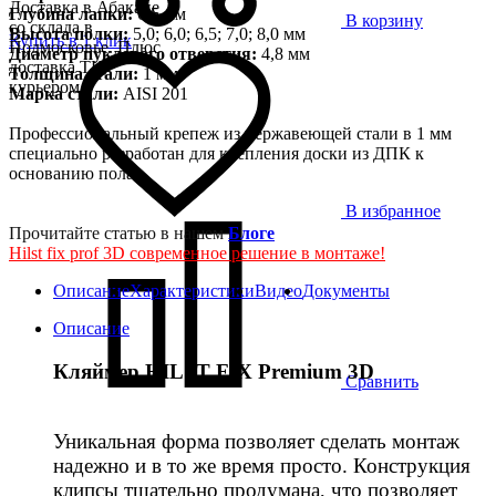
Доставка в Абакане
Глубина лапки:
6,5 мм
В корзину
со склада в
Высота полки:
5,0; 6,0; 6,5; 7,0; 8,0 мм
Купить в 1 клик
Подмосковье. Плюс
Диаметр пуклевого отверстия:
4,8 мм
доставка ТК,
Толщина стали:
1 мм
курьером
Марка стали:
AISI 201
Профессиональный крепеж из нержавеющей стали в 1 мм
специально разработан для крепления доски из ДПК к
основанию пола.
В избранное
Прочитайте статью в нашем
Блоге
Hilst fix prof 3D современное решение в монтаже!
Описание
Характеристики
Видео
Документы
Описание
Кляймер HILST FIX Premium 3D
Сравнить
Уникальная форма позволяет сделать монтаж
надежно и в то же время просто. Конструкция
клипсы тщательно продумана, что позволяет