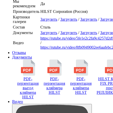
Мы
Да
рекомендуем
Производитель
HILST Corporation (Россия)
Картинки
Загрузить
/
Загрузить
/
Загрузить
/
Загруз
галереи
Состав
Сталь
Документы
Загрузить
/
Загрузить
/
Загрузить
/
Загруз
https://rutube.ru/video/5fe1e2c2fa9c4257d2
Видео
/
https://rutube.ru/video/8fb0949002ee6aafeb
Отзывы
Документы
PDF-
PDF-
PDF-
HILST 
перзентация
перзентация
перзентация
FIX P
выгод
кляймера
кляймера
про
кляймера
HILST
HILST
РЕПЛИ
HILST
Видео