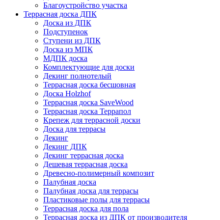
Благоустройство участка
Террасная доска ДПК
Доска из ДПК
Подступенок
Ступени из ДПК
Доска из МПК
МДПК доска
Комплектующие для доски
Декинг полнотелый
Террасная доска бесшовная
Доска Holzhof
Террасная доска SaveWood
Террасная доска Террапол
Крепеж для террасной доски
Доска для террасы
Декинг
Декинг ДПК
Декинг террасная доска
Дешевая террасная доска
Древесно-полимерный композит
Палубная доска
Палубная доска для террасы
Пластиковые полы для террасы
Террасная доска для пола
Террасная доска из ДПК от производителя