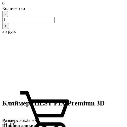
0
Количество
-
+
25 руб.
Кляймер HILST FIX Premium 3D
Размер:
36х22 мм
За шт.
Ширина лапки:
10 мм