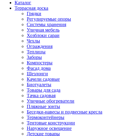
Каталог
Террасная доска
Грядки
Регулируемые опоры
Системы хранения
Уличная мебель
Хозблоки сараи
Чехлы
Ограждения
Теплицы
Заборы
Компостеры
Фасад дома
Шезлонги
Качели садовые
Биотуалеты
Товары для сада
Тачка садовая
Уличные обогреватели
Пляжные зонты
Беседки-навесы и подвесные кресла
Термоконтейнеры
Тентовые конструкции
Наружное освещение
Детские товары