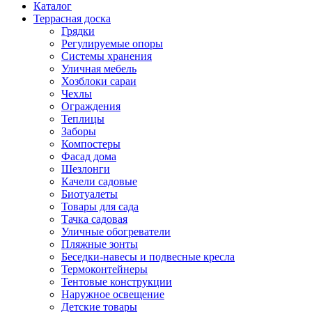
Каталог
Террасная доска
Грядки
Регулируемые опоры
Системы хранения
Уличная мебель
Хозблоки сараи
Чехлы
Ограждения
Теплицы
Заборы
Компостеры
Фасад дома
Шезлонги
Качели садовые
Биотуалеты
Товары для сада
Тачка садовая
Уличные обогреватели
Пляжные зонты
Беседки-навесы и подвесные кресла
Термоконтейнеры
Тентовые конструкции
Наружное освещение
Детские товары