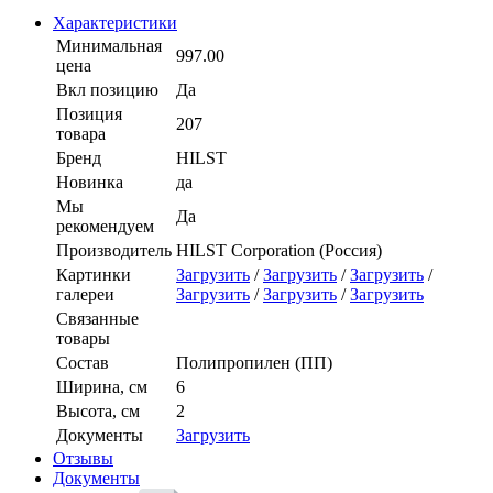
Характеристики
Минимальная
997.00
цена
Вкл позицию
Да
Позиция
207
товара
Бренд
HILST
Новинка
да
Мы
Да
рекомендуем
Производитель
HILST Corporation (Россия)
Картинки
Загрузить
/
Загрузить
/
Загрузить
/
галереи
Загрузить
/
Загрузить
/
Загрузить
Связанные
товары
Состав
Полипропилен (ПП)
Ширина, см
6
Высота, см
2
Документы
Загрузить
Отзывы
Документы