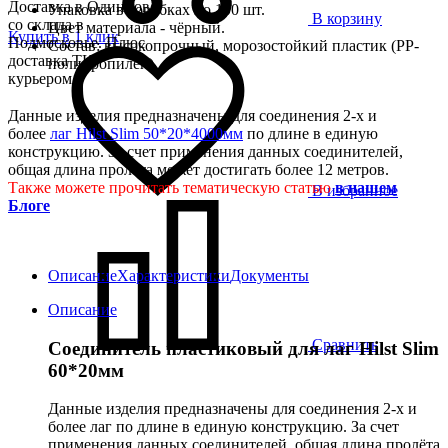
Доставка в Одинцово
Упаковка в коробках по 100 шт.
В корзину
со склада в
Цвет материала - чёрный.
Купить в 1 клик
Подмосковье. Плюс
Состав: высокопрочный, морозостойкий пластик (РР-
доставка ТК,
полипропилен)
курьером
Данные изделия предназначены для соединения 2-х и
более
лаг Hilst Slim 50*20*4000мм
по длине в единую
конструкцию. За счет применения данных соединителей,
общая длина пролёта может достигать более 12 метров.
Также можете прочитать тематическую статью
в нашем
В избранное
Блоге
Описание
Характеристики
Документы
Описание
Сравнить
Соединитель пластиковый
для лаг Hilst Slim
60*20мм
Данные изделия предназначены для соединения 2-х и
более лаг по длине в единую конструкцию. За счет
применения данных соединителей, общая длина пролёта