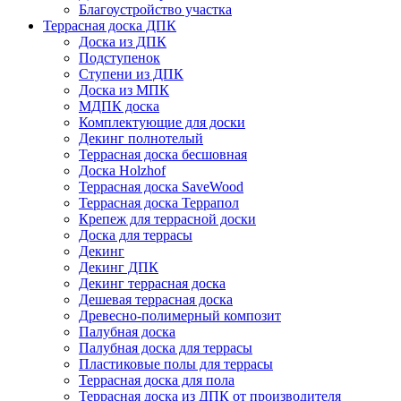
Благоустройство участка
Террасная доска ДПК
Доска из ДПК
Подступенок
Ступени из ДПК
Доска из МПК
МДПК доска
Комплектующие для доски
Декинг полнотелый
Террасная доска бесшовная
Доска Holzhof
Террасная доска SaveWood
Террасная доска Террапол
Крепеж для террасной доски
Доска для террасы
Декинг
Декинг ДПК
Декинг террасная доска
Дешевая террасная доска
Древесно-полимерный композит
Палубная доска
Палубная доска для террасы
Пластиковые полы для террасы
Террасная доска для пола
Террасная доска из ДПК от производителя