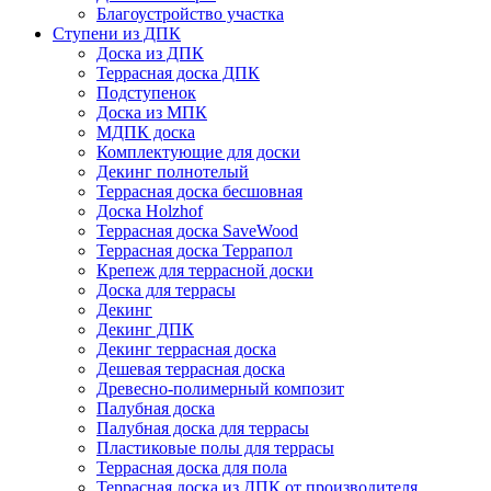
Благоустройство участка
Ступени из ДПК
Доска из ДПК
Террасная доска ДПК
Подступенок
Доска из МПК
МДПК доска
Комплектующие для доски
Декинг полнотелый
Террасная доска бесшовная
Доска Holzhof
Террасная доска SaveWood
Террасная доска Террапол
Крепеж для террасной доски
Доска для террасы
Декинг
Декинг ДПК
Декинг террасная доска
Дешевая террасная доска
Древесно-полимерный композит
Палубная доска
Палубная доска для террасы
Пластиковые полы для террасы
Террасная доска для пола
Террасная доска из ДПК от производителя