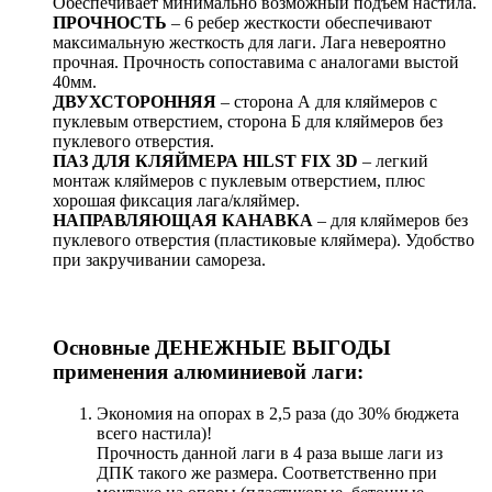
Обеспечивает минимально возможный подъем настила.
ПРОЧНОСТЬ
– 6 ребер жесткости обеспечивают
максимальную жесткость для лаги. Лага невероятно
прочная. Прочность сопоставима с аналогами выстой
40мм.
ДВУХСТОРОННЯЯ
– сторона А для кляймеров с
пуклевым отверстием, сторона Б для кляймеров без
пуклевого отверстия.
ПАЗ ДЛЯ КЛЯЙМЕРА HILST FIX 3D
– легкий
монтаж кляймеров с пуклевым отверстием, плюс
хорошая фиксация лага/кляймер.
НАПРАВЛЯЮЩАЯ КАНАВКА
– для кляймеров без
пуклевого отверстия (пластиковые кляймера). Удобство
при закручивании самореза.
Основные ДЕНЕЖНЫЕ ВЫГОДЫ
применения алюминиевой лаги:
Экономия на опорах в 2,5 раза (до 30% бюджета
всего настила)!
Прочность данной лаги в 4 раза выше лаги из
ДПК такого же размера. Соответственно при