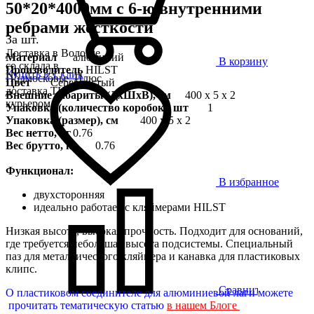
50*20*4000мм с 6-ю внутренними
ребрами жесткости
За шт.
Доставка в Вологде
Материал
алюминий
В корзину
со склада в
Производитель
HILST
Купить в 1 клик
Подмосковье. Плюс
Цвет
Серебристый
доставка ТК,
Внешние габариты (ДхШхВ), см
400 х 5 х 2
курьером
Упаковка (количество коробок), шт
1
Упаковка (размер), см
400 х 5 х 2
Вес нетто, кг
0.76
Вес брутто, кг
0.76
Функционал:
В избранное
двухсторонняя
идеально работает с кляймерами HILST
Низкая высота, высокая прочность. Подходит для оснований,
где требуется небольшая высота подсистемы. Специальный
паз для металлического кляймера и канавка для пластиковых
клипс.
Сравнить
О пластиковом соединителе для алюминиевой лаги
можете
прочитать тематическую статью
в нашем
Блоге