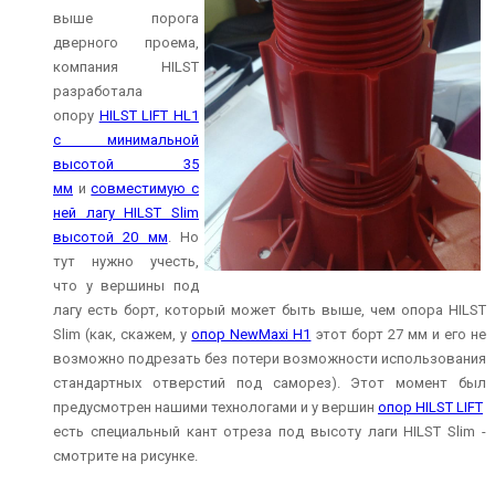
выше порога
дверного проема,
компания HILST
разработала
опору
HILST LIFT HL1
с минимальной
высотой 35
мм
и
совместимую с
ней лагу HILST Slim
высотой 20 мм
. Но
тут нужно учесть,
что у вершины под
лагу есть борт, который может быть выше, чем опора HILST
Slim (как, скажем, у
опор NewMaxi H1
этот борт 27 мм и его не
возможно подрезать без потери возможности использования
стандартных отверстий под саморез). Этот момент был
предусмотрен нашими технологами и у вершин
опор HILST LIFT
есть специальный кант отреза под высоту лаги HILST Slim -
смотрите на рисунке.