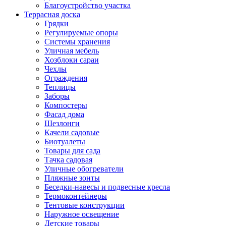
Благоустройство участка
Террасная доска
Грядки
Регулируемые опоры
Системы хранения
Уличная мебель
Хозблоки сараи
Чехлы
Ограждения
Теплицы
Заборы
Компостеры
Фасад дома
Шезлонги
Качели садовые
Биотуалеты
Товары для сада
Тачка садовая
Уличные обогреватели
Пляжные зонты
Беседки-навесы и подвесные кресла
Термоконтейнеры
Тентовые конструкции
Наружное освещение
Детские товары