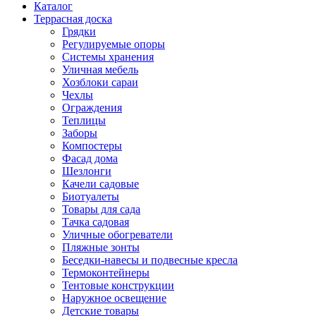
Каталог
Террасная доска
Грядки
Регулируемые опоры
Системы хранения
Уличная мебель
Хозблоки сараи
Чехлы
Ограждения
Теплицы
Заборы
Компостеры
Фасад дома
Шезлонги
Качели садовые
Биотуалеты
Товары для сада
Тачка садовая
Уличные обогреватели
Пляжные зонты
Беседки-навесы и подвесные кресла
Термоконтейнеры
Тентовые конструкции
Наружное освещение
Детские товары