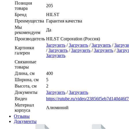
Позиция
205
товара
Бренд
HILST
Преимущества
Гарантия качества
Мы
Да
рекомендуем
Производитель
HILST Corporation (Россия)
Загрузить
/
Загрузить
/
Загрузить
/
Загруз
Картинки
/
Загрузить
/
Загрузить
/
Загрузить
/
Загру
галереи
Загрузить
Связанные
товары
Длина, см
400
Ширина, см
5
Высота, см
2
Документы
Загрузить
/
Загрузить
Видео
https://rutube.ru/video/23856f5eb7d140d46f
Материал
Алюминий
корпуса
Отзывы
Документы