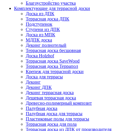
Благоустройство участка
Комплектующие для террасной доски
Доска из ДПК
Террасная доска ДПК
Подступенок
Ступени из ДПК
Доска из МПК
МДПК доска
Декинг полнотелый
Террасная доска бесшовная
Доска Holzhof
Террасная доска SaveWood
Террасная доска Террапол
Крепеж для террасной доски
Доска для террасы
Декинг
Декинг ДПК
Декинг террасная доска
Дешевая террасная доска
Древесно-полимерный композит
Палубная доска
Палубная доска для террасы
Пластиковые полы для террасы
Террасная доска для пола
Террасная доска из ДПК от производителя