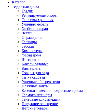
Каталог
Террасная доска
Грядки
Регулируемые опоры
Системы хранения
Уличная мебель
Хозблоки сараи
Чехлы
Ограждения
Теплицы
Заборы
Компостеры
Фасад дома
Шезлонги
Качели садовые
Биотуалеты
Товары для сада
Тачка садовая
Уличные обогреватели
Пляжные зонты
Беседки-навесы и подвесные кресла
Термоконтейнеры
Тентовые конструкции
Наружное освещение
Детские товары