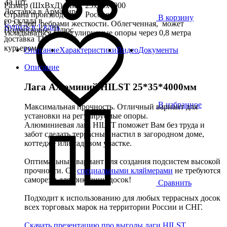
За шт.
Размер (ШхВхД), мм
25x35x4000
Доставка в Армавире
Страна производства
Россия
В корзину
со склада в
С 2-я доп. ребрами жесткости. Облегченная, может
Купить в 1 клик
Подмосковье. Плюс
укладываться на регулируемые опоры через 0,8 метра
доставка ТК,
курьером
Описание
Характеристики
Видео
Документы
Описание
Лага Алюминий HILST 25*35*4000мм
В избранное
Максимальная прочность. Отличный вариант для
установки на регулируемые опоры.
Алюминиевая лага HILST поможет Вам без труда и
забот сделать террасный настил в загородном доме,
коттедже или садовом участке.
Оптимальный вариант для создания подсистем высокой
прочности. Со
специальными кляймерами
не требуются
саморезы для фиксации досок!
Сравнить
Подходит к использованию для любых террасных досок
всех торговых марок на территории России и СНГ.
Скачать презентацию про выгоды лаги HILST