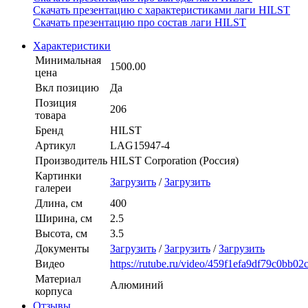
Скачать презентацию с характеристиками лаги HILST
Скачать презентацию про состав лаги HILST
Характеристики
Минимальная
1500.00
цена
Вкл позицию
Да
Позиция
206
товара
Бренд
HILST
Артикул
LAG15947-4
Производитель
HILST Corporation (Россия)
Картинки
Загрузить
/
Загрузить
галереи
Длина, см
400
Ширина, см
2.5
Высота, см
3.5
Документы
Загрузить
/
Загрузить
/
Загрузить
Видео
https://rutube.ru/video/459f1efa9df79c0bb0
Материал
Алюминий
корпуса
Отзывы