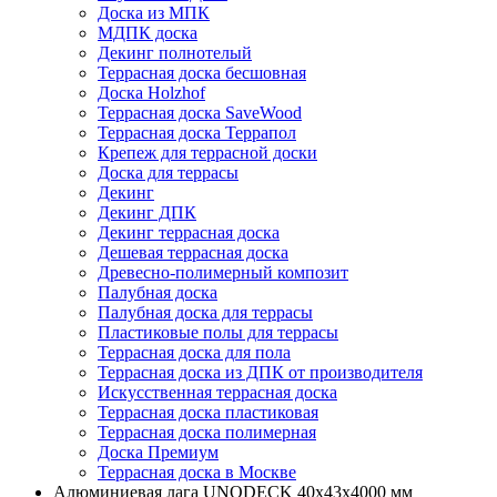
Доска из МПК
МДПК доска
Декинг полнотелый
Террасная доска бесшовная
Доска Holzhof
Террасная доска SaveWood
Террасная доска Террапол
Крепеж для террасной доски
Доска для террасы
Декинг
Декинг ДПК
Декинг террасная доска
Дешевая террасная доска
Древесно-полимерный композит
Палубная доска
Палубная доска для террасы
Пластиковые полы для террасы
Террасная доска для пола
Террасная доска из ДПК от производителя
Искусственная террасная доска
Террасная доска пластиковая
Террасная доска полимерная
Доска Премиум
Террасная доска в Москве
Алюминиевая лага UNODECK 40х43x4000 мм