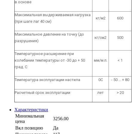
в основе
Максимальная выдерживаемая нагрузка
кг/м2
600
(при шаге лаг 40 см)
Максимальное давление на точку (до
кг/см2
500
разрушения)
Температурное расширение при
колебании температуры от -30 до + 50
мм/м.п.
< 1
град. С
Температура эксплуатации настила
0С
- 50 ... + 80
Расчетный срок эксплуатации
лет
> 20
Характеристики
Минимальная
3256.00
цена
Вкл позицию
Да