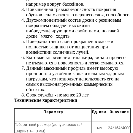
например вокруг бассейнов.
Повышенная травмобезопасность покрытия
обусловлена мягкостью верхнего слоя, способного
Двухкомпонентный состав доски с резиновым
покрытием обладает высокими
вибродемпфирующими свойствами, по такой
доске "мякго" ходить.
Поверхностный слой прокрашен в массе и
полностью защищен от выцветания при
воздействии солнечных лучей.
Бытовые загрязнения типа жира, вина и прочего
не въедаются в поверхность и легко смываются.
Данный массивный профиль имеет высокую
прочность и устойчив к значительным ударным
нагрузкам, что позволяет использовать его на
самых высоконагруженных коммерческих
объектах.
Срок службы - не менее 20 лет.
Технические характеристики
Параметр
Ед. изм.
Значение
Габаритный размер (допуск высота/
мм
24*154*4000
ширина +-1,0 мм)