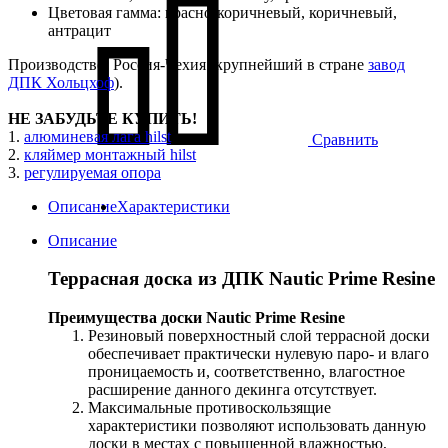
Цветовая гамма: красно-коричневый, коричневый,
антрацит
Производство: Россия-Чехия (крупнейший в стране
завод
ДПК Хольцхоф
).
НЕ ЗАБУДЬТЕ КУПИТЬ!
1.
алюминевая лага hilst
Сравнить
2.
кляймер монтажный hilst
3.
регулируемая опора
Описание
Характеристики
Описание
Террасная доска из ДПК Nautic Prime Resine
Преимущества доски Nautic Prime Resine
Резиновый поверхностный слой террасной доски
обеспечивает практически нулевую паро- и влаго
проницаемость и, соответственно, влагостное
расширение данного декинга отсутствует.
Максимальные противоскользящие
характеристики позволяют использовать данную
доски в местах с повышенной влажностью,