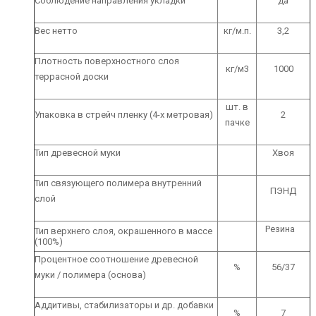
Соблюдение направления укладки
да
Вес нетто
кг/м.п.
3,2
Плотность поверхностного слоя
кг/м3
1000
террасной доски
шт. в
Упаковка в стрейч пленку (4-х метровая)
2
пачке
Тип древесной муки
Хвоя
Тип связующего полимера внутренний
ПЭНД
слой
Резина
Тип верхнего слоя, окрашенного в массе
(100%)
Процентное соотношение древесной
%
56/37
муки / полимера (основа)
Аддитивы, стабилизаторы и др. добавки
%
7