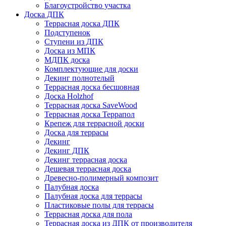
Благоустройство участка
Доска ДПК
Террасная доска ДПК
Подступенок
Ступени из ДПК
Доска из МПК
МДПК доска
Комплектующие для доски
Декинг полнотелый
Террасная доска бесшовная
Доска Holzhof
Террасная доска SaveWood
Террасная доска Террапол
Крепеж для террасной доски
Доска для террасы
Декинг
Декинг ДПК
Декинг террасная доска
Дешевая террасная доска
Древесно-полимерный композит
Палубная доска
Палубная доска для террасы
Пластиковые полы для террасы
Террасная доска для пола
Террасная доска из ДПК от производителя