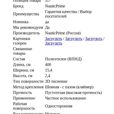
Позиция товара
117
Бренд
NauticPrime
Гарантия качества / Выбор
Преимущества
посетителей
Новинка
да
Мы рекомендуем
Да
Производитель
NauticPrime (Россия)
Картинки
Загрузить
/
Загрузить
/
Загрузить
/
галереи
Загрузить
Связанные
товары
Состав
Полиэтилен (ВПНД)
Длина, см
400
Ширина, см
15,4
Высота, см
2,4
Тип поверхности
3D тиснение
Метод крепления
Шовная - с пазом (кляймер)
Прочность
Пустотелая (высокая прочность)
Применение
Частное использование
Рабочая
Односторонняя
поверхность
Вид поверхности
Матовая