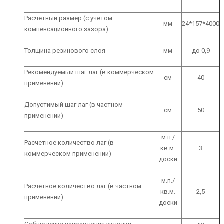
Расчетный размер (с учетом
мм
24*157*4000
компенсационного зазора)
Толщина резинового слоя
мм
до 0,9
Рекомендуемый шаг лаг (в коммерческом
см
40
применении)
Допустимый шаг лаг (в частном
см
50
применении)
м.п./
Расчетное количество лаг (в
кв.м.
3
коммерческом применении)
доски
м.п./
Расчетное количество лаг (в частном
кв.м.
2,5
применении)
доски