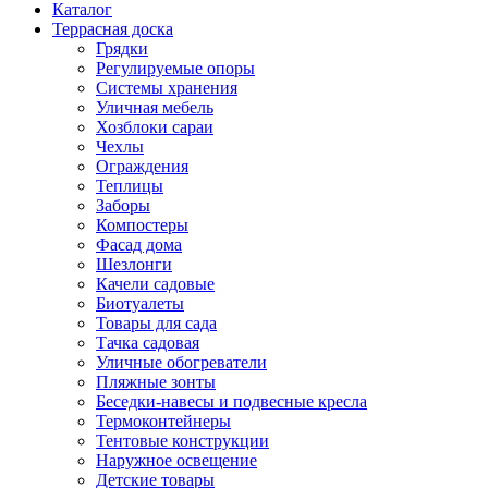
Каталог
Террасная доска
Грядки
Регулируемые опоры
Системы хранения
Уличная мебель
Хозблоки сараи
Чехлы
Ограждения
Теплицы
Заборы
Компостеры
Фасад дома
Шезлонги
Качели садовые
Биотуалеты
Товары для сада
Тачка садовая
Уличные обогреватели
Пляжные зонты
Беседки-навесы и подвесные кресла
Термоконтейнеры
Тентовые конструкции
Наружное освещение
Детские товары