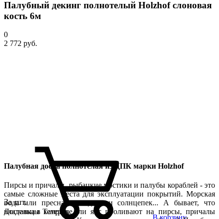
Палубный декинг полнотелый Holzhof слоновая
кость 6м
0
2 772 руб.
Палубная доска полнотелая из ДПК марки Holzhof
Пирсы и причалы, рыбацкие мостики и палубы кораблей - это
самые сложные места для эксплуатации покрытий. Морская
За шт.
вода или пресная, дождь или солнцепек... А бывает, что
владельцы катеров или яхт проливают на пирсы, причалы
Доставка в Темрюке
В корзину