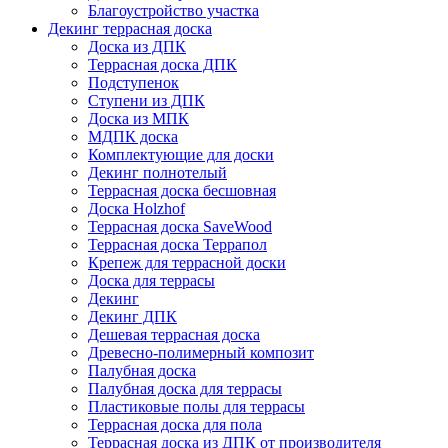
Благоустройство участка
Декинг террасная доска
Доска из ДПК
Террасная доска ДПК
Подступенок
Ступени из ДПК
Доска из МПК
МДПК доска
Комплектующие для доски
Декинг полнотелый
Террасная доска бесшовная
Доска Holzhof
Террасная доска SaveWood
Террасная доска Террапол
Крепеж для террасной доски
Доска для террасы
Декинг
Декинг ДПК
Дешевая террасная доска
Древесно-полимерный композит
Палубная доска
Палубная доска для террасы
Пластиковые полы для террасы
Террасная доска для пола
Террасная доска из ДПК от производителя