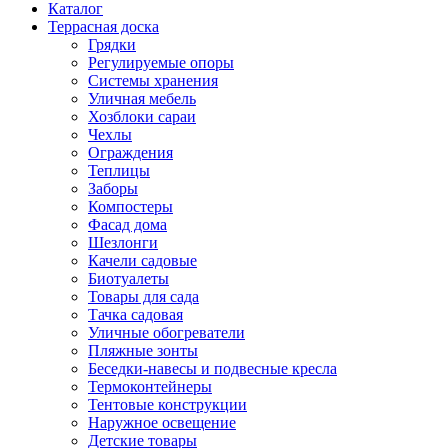
Каталог
Террасная доска
Грядки
Регулируемые опоры
Системы хранения
Уличная мебель
Хозблоки сараи
Чехлы
Ограждения
Теплицы
Заборы
Компостеры
Фасад дома
Шезлонги
Качели садовые
Биотуалеты
Товары для сада
Тачка садовая
Уличные обогреватели
Пляжные зонты
Беседки-навесы и подвесные кресла
Термоконтейнеры
Тентовые конструкции
Наружное освещение
Детские товары