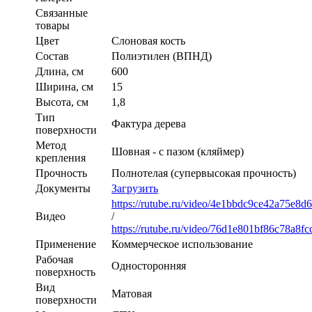
Связанные
товары
Цвет
Слоновая кость
Состав
Полиэтилен (ВПНД)
Длина, см
600
Ширина, см
15
Высота, см
1,8
Тип
Фактура дерева
поверхности
Метод
Шовная - с пазом (кляймер)
крепления
Прочность
Полнотелая (супервысокая прочность)
Документы
Загрузить
https://rutube.ru/video/4e1bbdc9ce42a75e8d
Видео
/
https://rutube.ru/video/76d1e801bf86c78a8f
Применение
Коммерческое использование
Рабочая
Односторонняя
поверхность
Вид
Матовая
поверхности