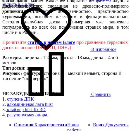
топливо или масло. Какое же покрытие выбрать? Палубная
со склада в
Купить в 1 клик
доска полнотелая, сделанная из древесно-полимерного
Подмосковье. Плюс
композита, отличается долговечностью, практичностью
доставка ТК,
эксплуатации, высоким качеством и функциональностью.
курьером
Сегодня палубная доска полимерная уже завоевала
популярность во всех без исключения странах мира, в том
числе и в России.
Прочитайте
статью в нашем Блоге
про сравнение террасных
досок на основе ПВХ, ПП, ПЭНД
В избранное
Размеры
: ширина - 150 мм, высота - 18 мм, длина - 4 и 6
метров
Тип доски:
шовная
Рисунок / фактура:
сторона А - мелкий вельвет, сторона B -
тиснение "под дерево"
НЕ ЗАБУДЬТЕ КУПИТЬ!
Сравнить
1.
ступень ДПК
2.
алюминиевая лага hilst
3.
кляймер hilst fix 3D
4.
регулируемая опора
Описание
Характеристики
Наши
Видео
Документы
работы