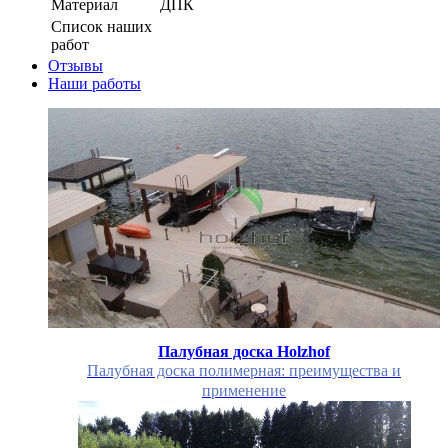
Материал
ДПК
Список наших
работ
Отзывы
Наши работы
Палубная доска Holzhof
Палубная доска полимерная: преимущества и
применение