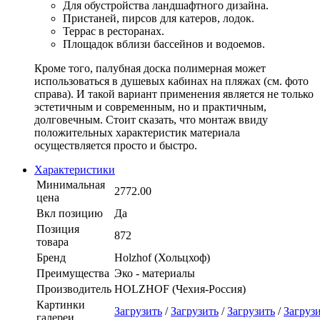
Для обустройства ландшафтного дизайна.
Пристаней, пирсов для катеров, лодок.
Террас в ресторанах.
Площадок вблизи бассейнов и водоемов.
Кроме того, палубная доска полимерная может
использоваться в душевых кабинах на пляжах (см. фото
справа). И такой вариант применения является не только
эстетичным и современным, но и практичным,
долговечным. Стоит сказать, что монтаж ввиду
положительных характеристик материала
осуществляется просто и быстро.
Характеристики
Минимальная
2772.00
цена
Вкл позицию
Да
Позиция
872
товара
Бренд
Holzhof (Хольцхоф)
Преимущества
Эко - материалы
Производитель
HOLZHOF (Чехия-Россия)
Картинки
Загрузить
/
Загрузить
/
Загрузить
/
Загруз
галереи