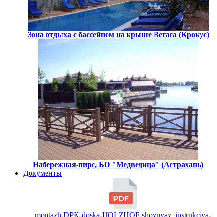
Зона отдыха с бассейном на крыше Вегаса (Крокус)
Набережная-пирс, БО "Медведица" (Астрахань)
Документы
montazh-DPK-doska-HOLZHOF-shovnyay_instrukciya-