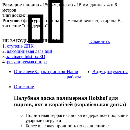
Размеры
: ширина - 150 мм, высота - 18 мм, длина - 4 и 6
метров
Тип доски:
шовная
Рисунок / фактура:
сторона А - мелкий вельвет, сторона B -
тиснение "под дерево"
НЕ ЗАБУДЬТЕ КУПИТЬ!
Сравнить
1.
ступень ДПК
2.
алюминиевая лага hilst
3.
кляймер hilst fix 3D
4.
регулируемая опора
Описание
Характеристики
Наши
Видео
Документы
работы
Описание
Палубная доска полимерная Holzhof для
пирсов, яхт и кораблей (корабельная доска)
Полнотелая террасная доска выдерживает большие
ударные нагрузки.
Более высокая прочность по сравнению с