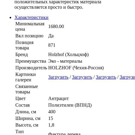
положительных характеристик материала
осуществляется просто и быстро.
Характеристики
Минимальная
1680.00
цена
Вкл позицию
Да
Позиция
871
товара
Бренд
Holzhof (Хольцхоф)
Преимущества
Эко - материалы
Производитель
HOLZHOF (Чехия-Россия)
Картинки
Загрузить
/
Загрузить
/
Загрузить
/
Загруз
галереи
Связанные
товары
Цвет
Антрацит
Состав
Полиэтилен (ВПНД)
Длина, см
400
Ширина, см
15
Высота, см
1,8
Тип
Фактура дерева