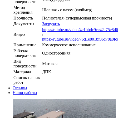
поверхности
Метод
Шовная - с пазом (кляймер)
крепления
Прочность
Полнотелая (супервысокая прочность)
Документы
Загрузить
https://rutube.ru/video/4e1bbdc9ce42a75e8d
Видео
/
https://rutube.ru/video/76d1e801bf86c78a8f
Применение
Коммерческое использование
Рабочая
Односторонняя
поверхность
Вид
Матовая
поверхности
Материал
ДПК
Список наших
работ
Отзывы
Наши работы