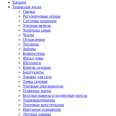
Каталог
Террасная доска
Грядки
Регулируемые опоры
Системы хранения
Уличная мебель
Хозблоки сараи
Чехлы
Ограждения
Теплицы
Заборы
Компостеры
Фасад дома
Шезлонги
Качели садовые
Биотуалеты
Товары для сада
Тачка садовая
Уличные обогреватели
Пляжные зонты
Беседки-навесы и подвесные кресла
Термоконтейнеры
Тентовые конструкции
Наружное освещение
Детские товары