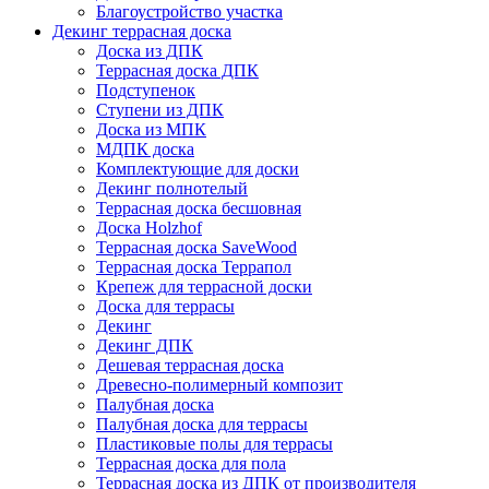
Благоустройство участка
Декинг террасная доска
Доска из ДПК
Террасная доска ДПК
Подступенок
Ступени из ДПК
Доска из МПК
МДПК доска
Комплектующие для доски
Декинг полнотелый
Террасная доска бесшовная
Доска Holzhof
Террасная доска SaveWood
Террасная доска Террапол
Крепеж для террасной доски
Доска для террасы
Декинг
Декинг ДПК
Дешевая террасная доска
Древесно-полимерный композит
Палубная доска
Палубная доска для террасы
Пластиковые полы для террасы
Террасная доска для пола
Террасная доска из ДПК от производителя