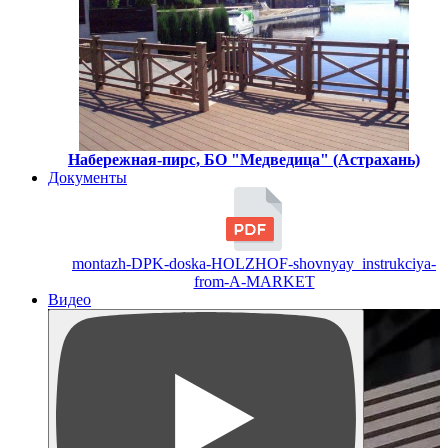
Набережная-пирс, БО "Медведица" (Астрахань)
Документы
montazh-DPK-doska-HOLZHOF-shovnyay_instrukciya-
from-A-MARKET
Видео