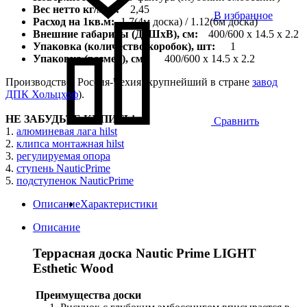
Вес нетто
кг/м.п.:
2,45
В избранное
Расход на 1кв.м:
1.7(4м доска) / 1.12(6м доска)
Внешние габариты (ДхШхВ), см:
400/600 х 14.5 x 2.2
Упаковка (количество коробок), шт:
1
Упаковка (размер), см:
400/600 х 14.5 x 2.2
Производство: Россия-Чехия (крупнейший в стране
завод
ДПК Хольцхоф
).
НЕ ЗАБУДЬТЕ КУПИТЬ!
Сравнить
1.
алюминевая лага hilst
2.
клипса монтажная hilst
3.
регулируемая опора
4.
ступень NauticPrime
5.
подступенок NauticPrime
Описание
Характеристики
Описание
Террасная доска Nautic Prime LIGHT
Esthetic Wood
Преимущества доски