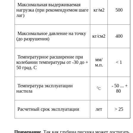
Максимальная выдерживаемая
нагрузка (при рекомендуемом шаге
кг/м2
500
лаг)
Максимальное давление на точку
кг/см2
400
(до разрушения)
Температурное расширение при
мм/
колебании температуры от -30 до +
< 1
м.п.
50 град. С
Температура эксплуатации
- 50 ... +
0
С
настила
80
Расчетный срок эксплуатации
лет
> 25
Примечание
. Так как глубина рисунка может достигать