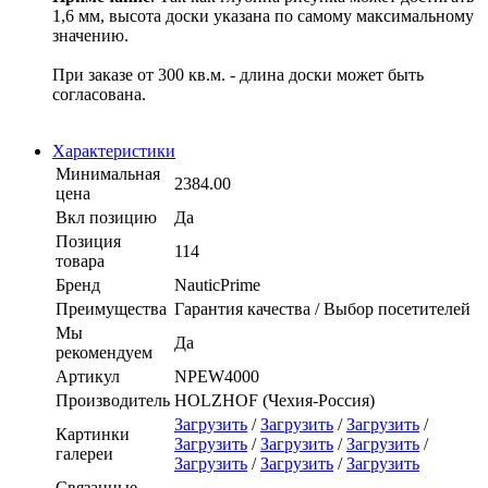
1,6 мм, высота доски указана по самому максимальному
значению.
При заказе от 300 кв.м. - длина доски может быть
согласована.
Характеристики
Минимальная
2384.00
цена
Вкл позицию
Да
Позиция
114
товара
Бренд
NauticPrime
Преимущества
Гарантия качества / Выбор посетителей
Мы
Да
рекомендуем
Артикул
NPEW4000
Производитель
HOLZHOF (Чехия-Россия)
Загрузить
/
Загрузить
/
Загрузить
/
Картинки
Загрузить
/
Загрузить
/
Загрузить
/
галереи
Загрузить
/
Загрузить
/
Загрузить
Связанные