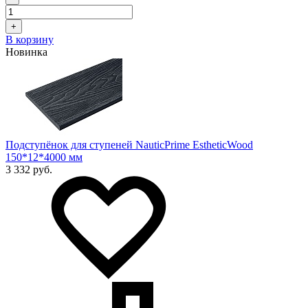
+
В корзину
Новинка
Подступёнок для ступеней NauticPrime EstheticWood
150*12*4000 мм
3 332 руб.