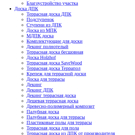
Благоустройство участка
Доска ДПК
Террасная доска ДПК
Подступенок
Ступени из ДПК
Доска из МПК
МДПК доска
Комплектующие для доски
Декинг полнотелый
Террасная доска бесшовная
Доска Holzhof
Террасная доска SaveWood
Террасная доска Террапол
Крепеж для террасной доски
Доска для террасы
Декинг
Декинг ДПК
Декинг террасная доска
Дешевая террасная доска
Древесно-полимерный композит
Палубная доска
Палубная доска для террасы
Пластиковые полы для террасы
Террасная доска для пола
Террасная доска из ДПК от производителя