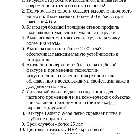
Рисунок с глубоким эмбоссингом вписывается в
современный тренд на натуральность!
Полукруглые полости создают высокую прочность
на изгиб. Выдерживают более 500 кг/кв.м. при
шаге лаг 40 см.
Благодаря большой толщине стенок профиль
выдерживает умеренные ударные нагрузки.
Выдерживает статическую нагрузку на точку
более 400 кг/см2.
Высокая плотность более 1100 кг/м3 -
обеспечивает максимальную устойчивость к
истиранию.
Антислип поверхность: благодаря глубокой
фактуре и применении технологии
искусственного старения поверхности, она
обладает противоскользящими свойствами даже в
дождливую погоду.
Идеальный вариант для эксплуатации для
частного применения и на коммерческих объектах
с небольшой проходимостью (летние кафе,
парковые дорожки).
Фактура Esthetic Wood легко скрывает пятна и
глубокие царапины.
Срок службы - более 25 лет.
Цветовая гамма: СЛИВА (красновато