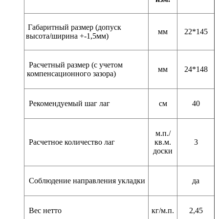
Габаритный размер (допуск
мм
22*145
высота/ширина +-1,5мм)
Расчетный размер (с учетом
мм
24*148
компенсационного зазора)
Рекомендуемый шаг лаг
см
40
м.п./
Расчетное количество лаг
кв.м.
3
доски
Соблюдение направления укладки
да
Вес нетто
кг/м.п.
2,45