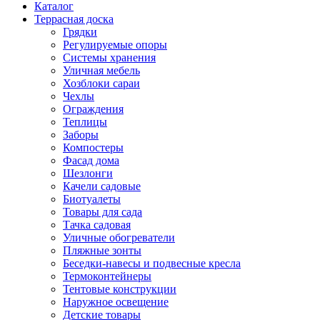
Каталог
Террасная доска
Грядки
Регулируемые опоры
Системы хранения
Уличная мебель
Хозблоки сараи
Чехлы
Ограждения
Теплицы
Заборы
Компостеры
Фасад дома
Шезлонги
Качели садовые
Биотуалеты
Товары для сада
Тачка садовая
Уличные обогреватели
Пляжные зонты
Беседки-навесы и подвесные кресла
Термоконтейнеры
Тентовые конструкции
Наружное освещение
Детские товары