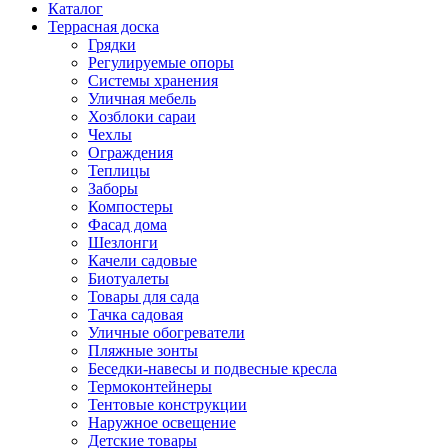
Каталог
Террасная доска
Грядки
Регулируемые опоры
Системы хранения
Уличная мебель
Хозблоки сараи
Чехлы
Ограждения
Теплицы
Заборы
Компостеры
Фасад дома
Шезлонги
Качели садовые
Биотуалеты
Товары для сада
Тачка садовая
Уличные обогреватели
Пляжные зонты
Беседки-навесы и подвесные кресла
Термоконтейнеры
Тентовые конструкции
Наружное освещение
Детские товары