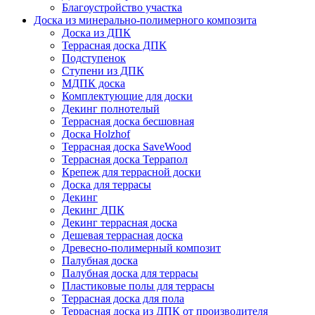
Благоустройство участка
Доска из минерально-полимерного композита
Доска из ДПК
Террасная доска ДПК
Подступенок
Ступени из ДПК
МДПК доска
Комплектующие для доски
Декинг полнотелый
Террасная доска бесшовная
Доска Holzhof
Террасная доска SaveWood
Террасная доска Террапол
Крепеж для террасной доски
Доска для террасы
Декинг
Декинг ДПК
Декинг террасная доска
Дешевая террасная доска
Древесно-полимерный композит
Палубная доска
Палубная доска для террасы
Пластиковые полы для террасы
Террасная доска для пола
Террасная доска из ДПК от производителя