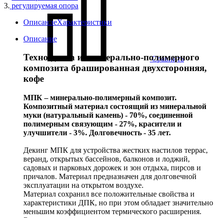
3.
регулируемая опора
Описание
Характеристики
Описание
Техно-доска из минерально-полимерного
Сравнить
композита брашированная двухсторонняя,
кофе
МПК – минерально-полимерный композит.
Композитный материал состоящий из минеральной
муки (натуральный камень) - 70%, соединенной
полимерным связующим - 27%, красители и
улучшители - 3%. Долговечность - 35 лет.
Декинг МПК для устройства жестких настилов террас,
веранд, открытых бассейнов, балконов и лоджий,
садовых и парковых дорожек и зон отдыха, пирсов и
причалов. Материал предназначен для долговечной
эксплуатации на открытом воздухе.
Материал сохранил все положительные свойства и
характеристики ДПК, но при этом обладает значительно
меньшим коэффициентом термического расширения.