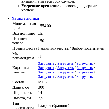
внешний вид весь срок службы.
Уверенное крепление
- превосходно держит
крепеж.
Характеристики
Минимальная
1554.00
цена
Вкл позицию
Да
Позиция
150
товара
Преимущества
Гарантия качества / Выбор посетителей
Мы
Да
рекомендуем
Загрузить
/
Загрузить
/
Загрузить
/
Картинки
Загрузить
/
Загрузить
/
Загрузить
/
галереи
Загрузить
/
Загрузить
/
Загрузить
/
Загрузить
/
Загрузить
/
Загрузить
Состав
МПК
Длина, см
300
Ширина, см
14
Высота, см
2,5
Тип
Гладкая (брашинг)
поверхности