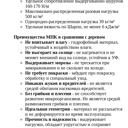
Удельное сопротивление выдергиванию шурупов
160-170 Н/м
Максимально-распределенная разовая нагрузка
500 кг/м²
Однородно-распределенная нагрузка 39 кг/м²
Удельная вязкость по Шарпи, не менее 6 кДж/м²
Преимущества МПК в сравнении с деревом
Не впитывает влагу -
гидрофобный материал,
устойчивый к воздействию влаги.
Не выгорает на солнце -
не нагревается и не
меняет внешний вид на солнце, устойчив к УФ.
Выдерживает морозы
- не трескается при
замораживании и не скользит на холоде.
Не требует покраски
- забудьте про покраску,
обработку и специальный уход.
Никаких жуков и вредителей
- не является
средой обитания насекомых-вредителей.
Без грибков и плесени
- не способствует
развитию микроорганизмов. Не является средой
размножения грибков и плесени.
Идеальная геометрия
- материал не рассыхается
и не деформируется во время эксплуатации.
Прочность и надежность
- выдерживает
нагрузки, обладает упругостью и сохраняет