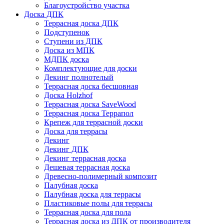
Благоустройство участка
Доска ДПК
Террасная доска ДПК
Подступенок
Ступени из ДПК
Доска из МПК
МДПК доска
Комплектующие для доски
Декинг полнотелый
Террасная доска бесшовная
Доска Holzhof
Террасная доска SaveWood
Террасная доска Террапол
Крепеж для террасной доски
Доска для террасы
Декинг
Декинг ДПК
Декинг террасная доска
Дешевая террасная доска
Древесно-полимерный композит
Палубная доска
Палубная доска для террасы
Пластиковые полы для террасы
Террасная доска для пола
Террасная доска из ДПК от производителя