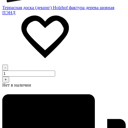
Террасная доска (декинг) Holzhof фактура дерева шовная
ПЭНД
-
+
Нет в наличии