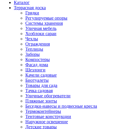
Каталог
Террасная доска
Грядки
Регулируемые опоры
Системы хранения
Уличная мебель
Хозблоки сараи
Чехлы
Ограждения
Теплицы
Заборы
Компостеры
Фасад дома
Шезлонги
Качели садовые
Биотуалеты
Товары для сада
Тачка садовая
Уличные обогреватели
Пляжные зонты
Беседки-навесы и подвесные кресла
Термоконтейнеры
Тентовые конструкции
Наружное освещение
Детские товары