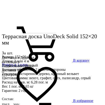
Террасная доска UnoDeck Solid 152×20
мм
За шт.
Размер: 152×20 мм
Доставка в Дудинке
В корзину
Длина: 3 или 4 м
со склада в
Купить в 1 клик
Профиль: полнотелый
Подмосковье. Плюс
Внешняя обработка: 2 рабочие стороны
доставка ТК,
Текстура: состаренное дерево, крупный вельвет
курьером
Цветовая гамма: венге, графит, орех, палисандр, серый
Расход на 1 кв. м: 6,28 пог. м
Вес 1 пог. м: 3,65 кг
Гарантия: 2 года
Состав:
В избранное
ПНД – 30%