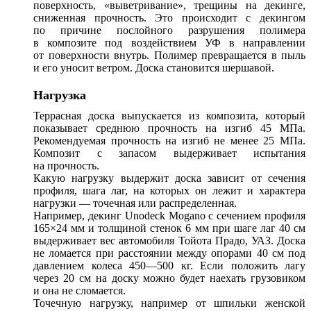
поверхность, «выветривание», трещины на декинге,
сниженная прочность. Это происходит с декингом
по причине послойного разрушения полимера
в композите под воздействием УФ в направлении
от поверхности внутрь. Полимер превращается в пыль
и его уносит ветром. Доска становится шершавой.
Нагрузка
Террасная доска выпускается из композита, который
показывает среднюю прочность на изгиб 45 МПа.
Рекомендуемая прочность на изгиб не менее 25 МПа.
Композит с запасом выдерживает испытания
на прочность.
Какую нагрузку выдержит доска зависит от сечения
профиля, шага лаг, на которых он лежит и характера
нагрузки — точечная или распределенная.
Например, декинг Unodeck Mogano с сечением профиля
165×24 мм и толщиной стенок 6 мм при шаге лаг 40 см
выдерживает вес автомобиля Тойота Прадо, УАЗ. Доска
не ломается при расстоянии между опорами 40 см под
давлением колеса 450—500 кг. Если положить лагу
через 20 см на доску можно будет наехать грузовиком
и она не сломается.
Точечную нагрузку, например от шпильки женской