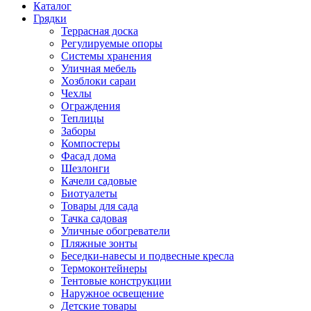
Каталог
Грядки
Террасная доска
Регулируемые опоры
Системы хранения
Уличная мебель
Хозблоки сараи
Чехлы
Ограждения
Теплицы
Заборы
Компостеры
Фасад дома
Шезлонги
Качели садовые
Биотуалеты
Товары для сада
Тачка садовая
Уличные обогреватели
Пляжные зонты
Беседки-навесы и подвесные кресла
Термоконтейнеры
Тентовые конструкции
Наружное освещение
Детские товары