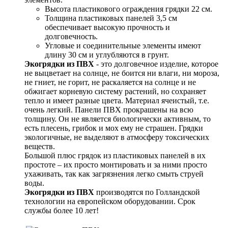
Высота пластикового ограждения грядки 22 см.
Толщина пластиковых панелей 3,5 см
обеспечивает высокую прочность и
долговечность.
Угловые и соединительные элементы имеют
длину 30 см и углубляются в грунт.
Экогрядки из ПВХ
- это долговечное изделие, которое
не выцветает на солнце, не боится ни влаги, ни мороза,
не гниет, не горит, не раскаляется на солнце и не
обжигает корневую систему растений, но сохраняет
тепло и имеет разные цвета. Материал ячеистый, т.е.
очень легкий. Панели ПВХ прокрашены на всю
толщину. Он не является биологически активным, то
есть плесень, грибок и мох ему не страшен. Грядки
экологичные, не выделяют в атмосферу токсических
веществ.
Большой плюс грядок из пластиковых панелей в их
простоте – их просто монтировать и за ними просто
ухаживать, так как загрязнения легко смыть струей
воды.
Экогрядки из ПВХ
производятся по Голландской
технологии на европейском оборудовании. Срок
службы более 10 лет!