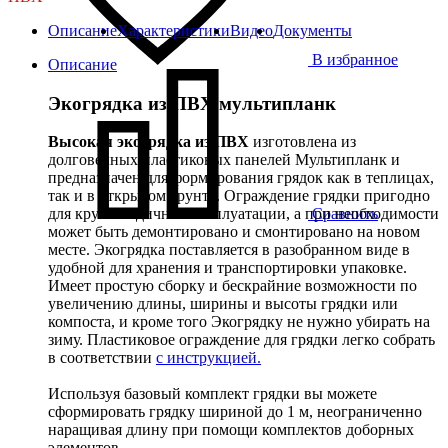
Описание
Характеристики
Видео
Документы
В избранное
Описание
Экогрядка из ПВХ мультипланк
Высокая экогрядка из ПВХ
изготовлена из
долговечных пластиковых панелей Мультипланк и
предназначен для формирования грядок как в теплицах,
так и в открытом грунте. Ограждение грядки пригодно
Сравнить
для круглогодичной эксплуатации, а при необходимости
может быть демонтировано и смонтировано на новом
месте. Экогрядка поставляется в разобранном виде в
удобной для хранения и транспортировки упаковке.
Имеет простую сборку и бескрайние возможности по
увеличению длины, ширины и высоты грядки или
компоста, и кроме того Экогрядку не нужно убирать на
зиму. Пластиковое ограждение для грядки легко собрать
в соответствии
с инструкцией.
Используя базовый комплект грядки вы можете
сформировать грядку шириной до 1 м, неограниченно
наращивая длину при помощи комплектов доборных
элементов.