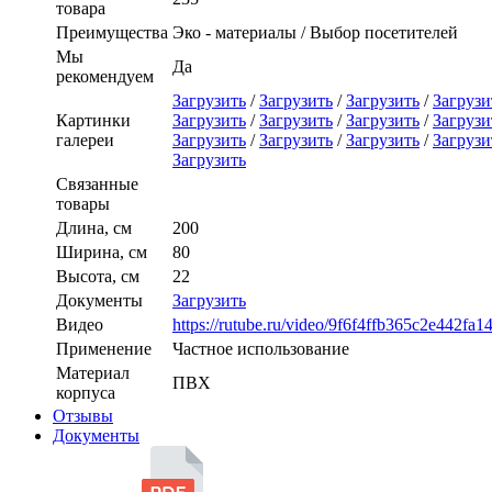
товара
Преимущества
Эко - материалы / Выбор посетителей
Мы
Да
рекомендуем
Загрузить
/
Загрузить
/
Загрузить
/
Загрузи
Картинки
Загрузить
/
Загрузить
/
Загрузить
/
Загрузи
галереи
Загрузить
/
Загрузить
/
Загрузить
/
Загрузи
Загрузить
Связанные
товары
Длина, см
200
Ширина, см
80
Высота, см
22
Документы
Загрузить
Видео
https://rutube.ru/video/9f6f4ffb365c2e442fa1
Применение
Частное использование
Материал
ПВХ
корпуса
Отзывы
Документы