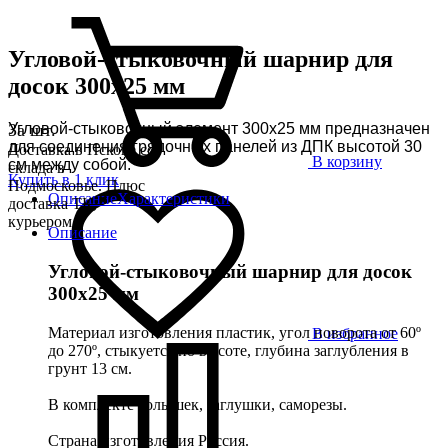
Угловой-стыковочный шарнир для
досок 300х25 мм
Угловой-стыковочный элемент 300х25 мм предназначен
За шт.
для соединения грядочных панелей из ДПК высотой 30
Доставка в Пскове со
В корзину
см между собой.
склада в
Купить в 1 клик
Подмосковье. Плюс
Описание
Характеристики
доставка ТК,
курьером
Описание
Угловой-стыковочный шарнир для досок
300х25 мм
Материал изготовления пластик, угол поворота от 60º
В избранное
до 270º, стыкуется по высоте, глубина заглубления в
грунт 13 см.
В комплекте колышек, заглушки, саморезы.
Страна изготовления Россия.