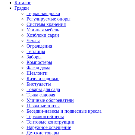
Каталог
Грядки
Террасная доска
Регулируемые опоры
Системы хранения
Уличная мебель
Хозблоки сараи
Чехлы
Ограждения
Теплицы
Заборы
Компостеры
Фасад дома
Шезлонги
Качели садовые
Биотуалеты
Товары для сада
Тачка садовая
Уличные обогреватели
Пляжные зонты
Беседки-навесы и подвесные кресла
Термоконтейнеры
Тентовые конструкции
Наружное освещение
Детские товары