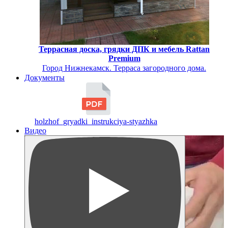
Террасная доска, грядки ДПК и мебель Rattan
Premium
Город Нижнекамск. Терраса загородного дома.
Документы
holzhof_gryadki_instrukciya-styazhka
Видео