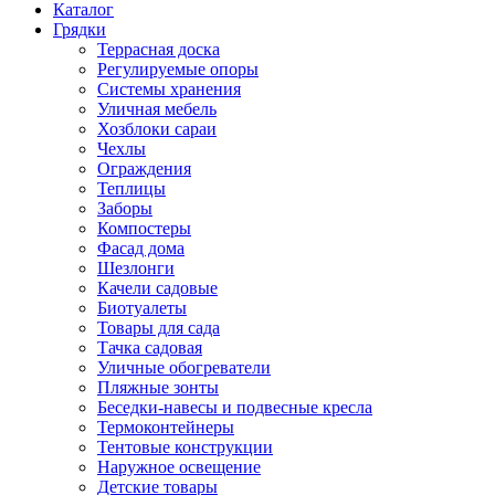
Каталог
Грядки
Террасная доска
Регулируемые опоры
Системы хранения
Уличная мебель
Хозблоки сараи
Чехлы
Ограждения
Теплицы
Заборы
Компостеры
Фасад дома
Шезлонги
Качели садовые
Биотуалеты
Товары для сада
Тачка садовая
Уличные обогреватели
Пляжные зонты
Беседки-навесы и подвесные кресла
Термоконтейнеры
Тентовые конструкции
Наружное освещение
Детские товары