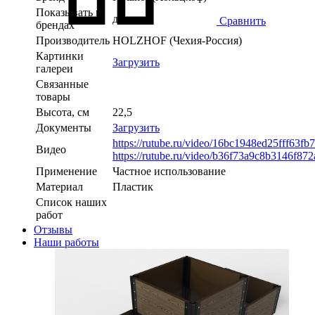
Показывать в
да
Сравнить
брендах
Производитель
HOLZHOF (Чехия-Россия)
Картинки
Загрузить
галереи
Связанные
товары
Высота, см
22,5
Документы
Загрузить
https://rutube.ru/video/16bc1948ed25fff63f
Видео
https://rutube.ru/video/b36f73a9c8b3146f8
Применение
Частное использование
Материал
Пластик
Список наших
работ
Отзывы
Наши работы