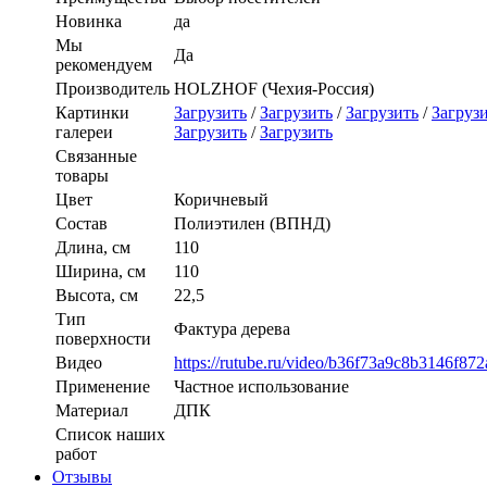
Новинка
да
Мы
Да
рекомендуем
Производитель
HOLZHOF (Чехия-Россия)
Картинки
Загрузить
/
Загрузить
/
Загрузить
/
Загруз
галереи
Загрузить
/
Загрузить
Связанные
товары
Цвет
Коричневый
Состав
Полиэтилен (ВПНД)
Длина, см
110
Ширина, см
110
Высота, см
22,5
Тип
Фактура дерева
поверхности
Видео
https://rutube.ru/video/b36f73a9c8b3146f8
Применение
Частное использование
Материал
ДПК
Список наших
работ
Отзывы