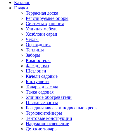
Каталог
Грядки
Террасная доска
Регулируемые опоры
Системы хранения
Уличная мебель
Хозблоки сараи
Чехлы
Ограждения
Теплицы
Заборы
Компостеры
Фасад дома
Шезлонги
Качели садовые
Биотуалеты
Товары для сада
Тачка садовая
Уличные обогреватели
Пляжные зонты
Беседки-навесы и подвесные кресла
Термоконтейнеры
Тентовые конструкции
Наружное освещение
Детские товары