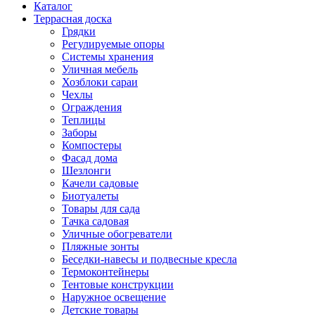
Каталог
Террасная доска
Грядки
Регулируемые опоры
Системы хранения
Уличная мебель
Хозблоки сараи
Чехлы
Ограждения
Теплицы
Заборы
Компостеры
Фасад дома
Шезлонги
Качели садовые
Биотуалеты
Товары для сада
Тачка садовая
Уличные обогреватели
Пляжные зонты
Беседки-навесы и подвесные кресла
Термоконтейнеры
Тентовые конструкции
Наружное освещение
Детские товары