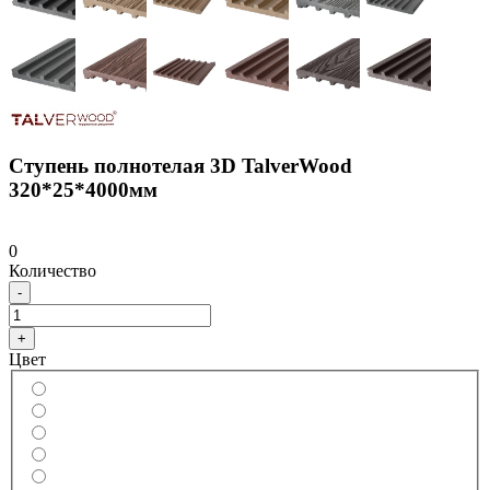
Ступень полнотелая 3D TalverWood
320*25*4000мм
0
Количество
-
+
Цвет