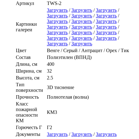
Артикул
TWS-2
Загрузить
/
Загрузить
/
Загрузить
/
Загрузить
/
Загрузить
/
Загрузить
/
Загрузить
/
Загрузить
/
Загрузить
/
Картинки
Загрузить
/
Загрузить
/
Загрузить
/
галереи
Загрузить
/
Загрузить
/
Загрузить
/
Загрузить
/
Загрузить
/
Загрузить
/
Загрузить
/
Загрузить
Цвет
Венге / Cерый / Антрацит / Орех / Тик
Состав
Полиэтилен (ВПНД)
Длина, см
400
Ширина, см
32
Высота, см
2.5
Тип
3D тиснение
поверхности
Прочность
Полнотелая (волна)
Класс
пожарной
КМ3
опасности
КМ
Горючесть Г
Г2
Документы
Загрузить
/
Загрузить
/
Загрузить