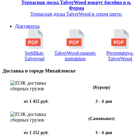
Террасная доска TalverWood вокруг басейна в п.
Ферма
Террасная доска TalverWood в сером цвете.
Документы
Sertifikat-
TalverWood-pasport-
Prezentatsiya-
Talvervud
instruktion
TalverWood
Доставка в городе Михайловске
(Курьер)
от 1 452 руб.
3 - 4 дня
(Самовывоз)
от 1 252 руб.
3 - 4 дня