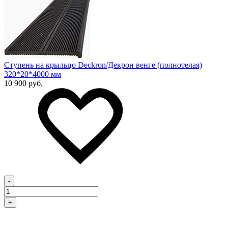
Ступень на крыльцо Deckron/Декрон венге (полнотелая)
320*20*4000 мм
10 900 руб.
-
+