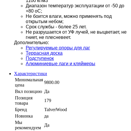
1100 кг/м3
Диапазон температур эксплуатации от -50 до
+80 оС;
Не боится влаги, можно применять под
открытым небом;
Срок службы - более 25 лет.
Не разрушается от УФ лучей, не выцветает, не
гниет, не плесневеет.
Дополнительно:
Регулируемые опоры для лаг
Террасная доска
Подступенок
Алюминиевые лаги и кляймеры
Характеристики
Минимальная
9800.00
цена
Вкл позицию
Да
Позиция
179
товара
Бренд
TalverWood
Новинка
да
Мы
Да
рекомендуем