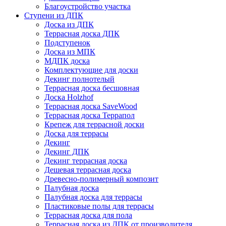
Благоустройство участка
Ступени из ДПК
Доска из ДПК
Террасная доска ДПК
Подступенок
Доска из МПК
МДПК доска
Комплектующие для доски
Декинг полнотелый
Террасная доска бесшовная
Доска Holzhof
Террасная доска SaveWood
Террасная доска Террапол
Крепеж для террасной доски
Доска для террасы
Декинг
Декинг ДПК
Декинг террасная доска
Дешевая террасная доска
Древесно-полимерный композит
Палубная доска
Палубная доска для террасы
Пластиковые полы для террасы
Террасная доска для пола
Террасная доска из ДПК от производителя