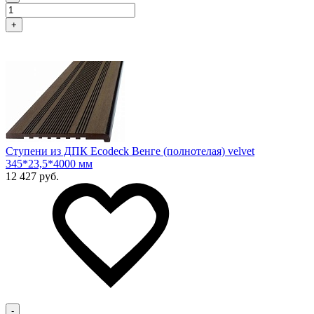
+
Ступени из ДПК Ecodeck Венге (полнотелая) velvet
345*23,5*4000 мм
12 427 руб.
-