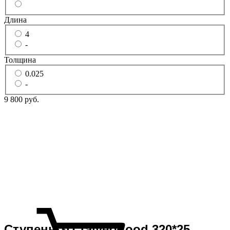
Длина
4
-
Толщина
0.025
-
9 800 руб.
Ступень 3D TalverWood 320*25