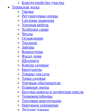
Благоустройство участка
Террасная доска
Грядки
Регулируемые опоры
Системы хранения
Уличная мебель
Хозблоки сараи
Чехлы
Ограждения
Теплицы
Заборы
Компостеры
Фасад дома
Шезлонги
Качели садовые
Биотуалеты
Товары для сада
Тачка садовая
Уличные обогреватели
Пляжные зонты
Беседки-навесы и подвесные кресла
Термоконтейнеры
Тентовые конструкции
Наружное освещение
Детские товары