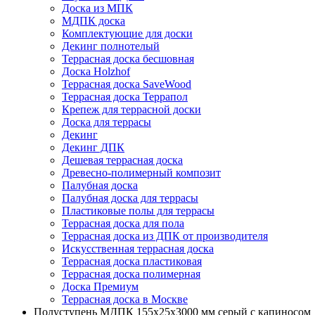
Доска из МПК
МДПК доска
Комплектующие для доски
Декинг полнотелый
Террасная доска бесшовная
Доска Holzhof
Террасная доска SaveWood
Террасная доска Террапол
Крепеж для террасной доски
Доска для террасы
Декинг
Декинг ДПК
Дешевая террасная доска
Древесно-полимерный композит
Палубная доска
Палубная доска для террасы
Пластиковые полы для террасы
Террасная доска для пола
Террасная доска из ДПК от производителя
Искусственная террасная доска
Террасная доска пластиковая
Террасная доска полимерная
Доска Премиум
Террасная доска в Москве
Полуступень МДПК 155х25х3000 мм серый с капиносом