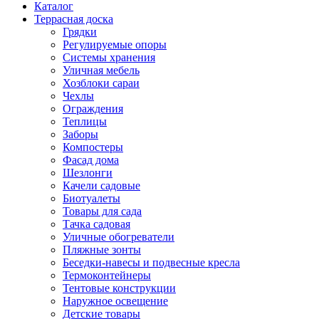
Каталог
Террасная доска
Грядки
Регулируемые опоры
Системы хранения
Уличная мебель
Хозблоки сараи
Чехлы
Ограждения
Теплицы
Заборы
Компостеры
Фасад дома
Шезлонги
Качели садовые
Биотуалеты
Товары для сада
Тачка садовая
Уличные обогреватели
Пляжные зонты
Беседки-навесы и подвесные кресла
Термоконтейнеры
Тентовые конструкции
Наружное освещение
Детские товары