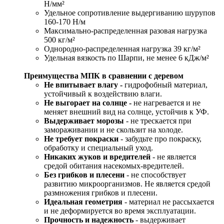
Н/мм²
Удельное сопротивление выдергиванию шурупов
160-170 Н/м
Максимально-распределенная разовая нагрузка
500 кг/м²
Однородно-распределенная нагрузка 39 кг/м²
Удельная вязкость по Шарпи, не менее 6 кДж/м²
Преимущества МПК в сравнении с деревом
Не впитывает влагу -
гидрофобный материал,
устойчивый к воздействию влаги.
Не выгорает на солнце -
не нагревается и не
меняет внешний вид на солнце, устойчив к УФ.
Выдерживает морозы
- не трескается при
замораживании и не скользит на холоде.
Не требует покраски
- забудьте про покраску,
обработку и специальный уход.
Никаких жуков и вредителей
- не является
средой обитания насекомых-вредителей.
Без грибков и плесени
- не способствует
развитию микроорганизмов. Не является средой
размножения грибков и плесени.
Идеальная геометрия
- материал не рассыхается
и не деформируется во время эксплуатации.
Прочность и надежность
- выдерживает