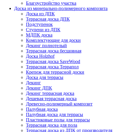
Благоустройство участка
Доска из минерально-полимерного композита
Доска из ДПК
Террасная доска ДПК
Подступенок
Ступени из ДПК
МДПК доска
Комплектующие для доски
Декинг полнотелый
Террасная доска бесшовная
Доска Holzhof
Террасная доска SaveWood
Террасная доска Террапол
Крепеж для террасной доски
Доска для террасы
Декинг
Декинг ДПК
Декинг террасная доска
Дешевая террасная доска
Древесно-полимерный композит
Палубная доска
Палубная доска для террасы
Пластиковые полы для террасы
Террасная доска для пола
Террасная доска из ДПК от производителя