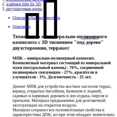
2.
кляймер hilst fix 3D
3.
регулируемая опора
Описание
Характеристики
Описание
Техно-доска из минерально-полимерного
Сравнить
композита с 3D тиснением "под дерево"
двухсторонняя, терракот
МПК – минерально-полимерный композит.
Композитный материал состоящий из минеральной
муки (натуральный камень) - 70%, соединенной
полимерным связующим - 27%, красители и
улучшители - 3%. Долговечность - 35 лет.
Декинг МПК для устройства жестких настилов террас,
веранд, открытых бассейнов, балконов и лоджий,
садовых и парковых дорожек и зон отдыха, пирсов и
причалов. Материал предназначен для долговечной
эксплуатации на открытом воздухе.
Материал сохранил все положительные свойства и
характеристики ДПК, но при этом обладает значительно