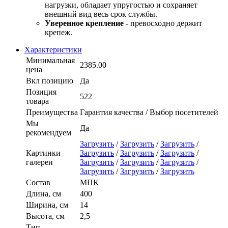
нагрузки, обладает упругостью и сохраняет
внешний вид весь срок службы.
Уверенное крепление
- превосходно держит
крепеж.
Характеристики
Минимальная
2385.00
цена
Вкл позицию
Да
Позиция
522
товара
Преимущества
Гарантия качества / Выбор посетителей
Мы
Да
рекомендуем
Загрузить
/
Загрузить
/
Загрузить
/
Картинки
Загрузить
/
Загрузить
/
Загрузить
/
галереи
Загрузить
/
Загрузить
/
Загрузить
/
Загрузить
/
Загрузить
/
Загрузить
Состав
МПК
Длина, см
400
Ширина, см
14
Высота, см
2,5
Тип