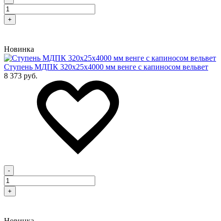
+
Новинка
Cтупень МДПК 320х25х4000 мм венге с капиносом вельвет
8 373 руб.
-
+
Новинка