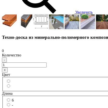
Увеличить
Техно-доска из минерально-полимерного компози
0
Количество
-
+
Цвет
Длина
6
-