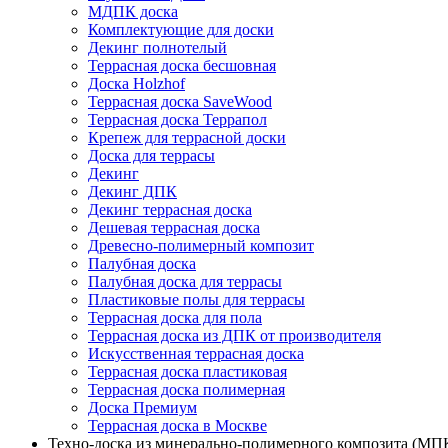
МДПК доска
Комплектующие для доски
Декинг полнотелый
Террасная доска бесшовная
Доска Holzhof
Террасная доска SaveWood
Террасная доска Террапол
Крепеж для террасной доски
Доска для террасы
Декинг
Декинг ДПК
Декинг террасная доска
Дешевая террасная доска
Древесно-полимерный композит
Палубная доска
Палубная доска для террасы
Пластиковые полы для террасы
Террасная доска для пола
Террасная доска из ДПК от производителя
Искусственная террасная доска
Террасная доска пластиковая
Террасная доска полимерная
Доска Премиум
Террасная доска в Москве
Техно-доска из минерально-полимерного композита (МПК