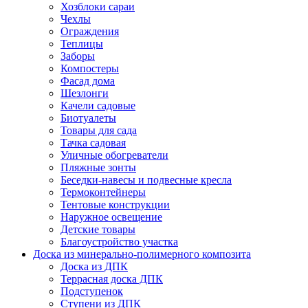
Хозблоки сараи
Чехлы
Ограждения
Теплицы
Заборы
Компостеры
Фасад дома
Шезлонги
Качели садовые
Биотуалеты
Товары для сада
Тачка садовая
Уличные обогреватели
Пляжные зонты
Беседки-навесы и подвесные кресла
Термоконтейнеры
Тентовые конструкции
Наружное освещение
Детские товары
Благоустройство участка
Доска из минерально-полимерного композита
Доска из ДПК
Террасная доска ДПК
Подступенок
Ступени из ДПК