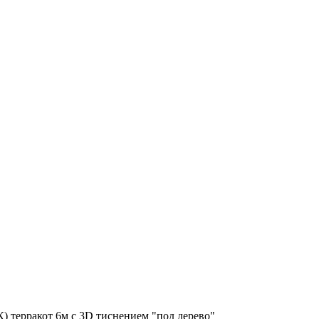
) терракот 6м с 3D тиснением "под дерево"