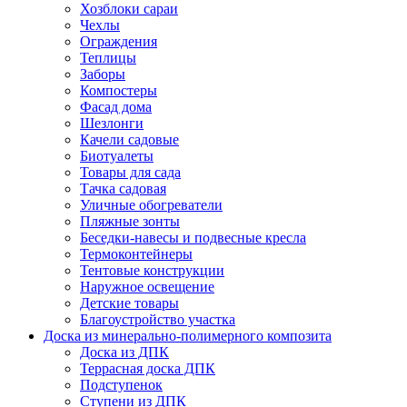
Хозблоки сараи
Чехлы
Ограждения
Теплицы
Заборы
Компостеры
Фасад дома
Шезлонги
Качели садовые
Биотуалеты
Товары для сада
Тачка садовая
Уличные обогреватели
Пляжные зонты
Беседки-навесы и подвесные кресла
Термоконтейнеры
Тентовые конструкции
Наружное освещение
Детские товары
Благоустройство участка
Доска из минерально-полимерного композита
Доска из ДПК
Террасная доска ДПК
Подступенок
Ступени из ДПК