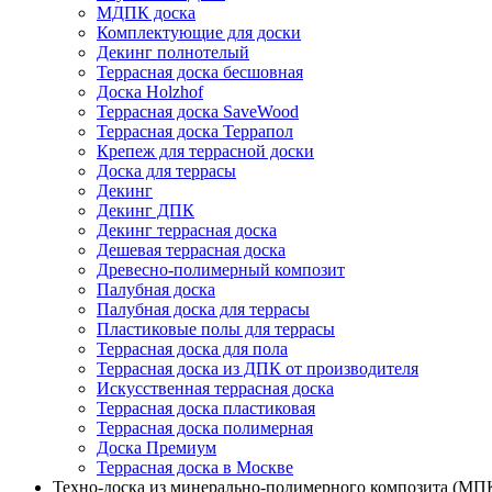
МДПК доска
Комплектующие для доски
Декинг полнотелый
Террасная доска бесшовная
Доска Holzhof
Террасная доска SaveWood
Террасная доска Террапол
Крепеж для террасной доски
Доска для террасы
Декинг
Декинг ДПК
Декинг террасная доска
Дешевая террасная доска
Древесно-полимерный композит
Палубная доска
Палубная доска для террасы
Пластиковые полы для террасы
Террасная доска для пола
Террасная доска из ДПК от производителя
Искусственная террасная доска
Террасная доска пластиковая
Террасная доска полимерная
Доска Премиум
Террасная доска в Москве
Техно-доска из минерально-полимерного композита (МПК