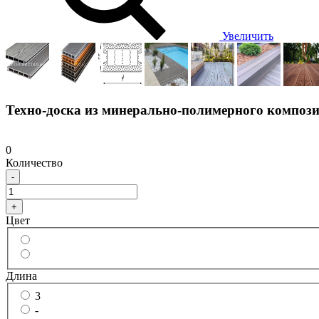
Увеличить
Техно-доска из минерально-полимерного компози
0
Количество
-
+
Цвет
Длина
3
-