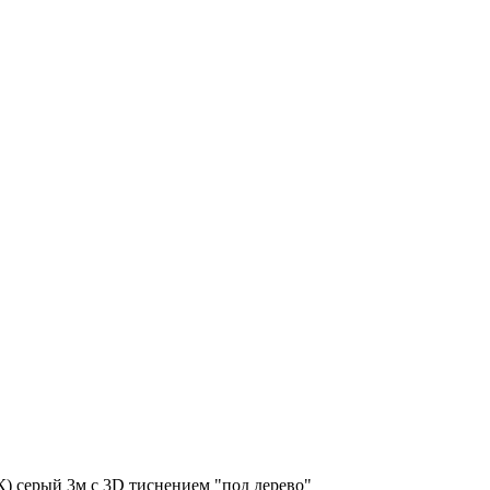
) серый 3м с 3D тиснением "под дерево"