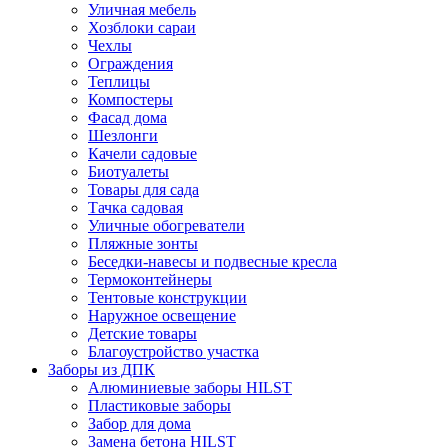
Уличная мебель
Хозблоки сараи
Чехлы
Ограждения
Теплицы
Компостеры
Фасад дома
Шезлонги
Качели садовые
Биотуалеты
Товары для сада
Тачка садовая
Уличные обогреватели
Пляжные зонты
Беседки-навесы и подвесные кресла
Термоконтейнеры
Тентовые конструкции
Наружное освещение
Детские товары
Благоустройство участка
Заборы из ДПК
Алюминиевые заборы HILST
Пластиковые заборы
Забор для дома
Замена бетона HILST