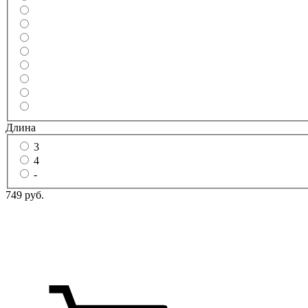
Длина
3
4
-
749 руб.