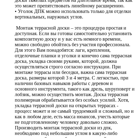
доски тяжелых предметов на длительное время, так как
это может препятствовать линейному расширению.
• Уголок ДПК можно использовать только для отделки
вертикальных, наружных углов.
Монтаж террасной доски – это процедура простая и
доступная. Если вы готовы самостоятельно установить
композитную доску и у вас есть немного времени,
можно свободно обойтись без участия профессионала.
Для этого Вам понадобятся: лаги, крепления,
отделочные планки и уголки и конечно сама террасная
доска, укладка своими руками, которой, должна
осуществляться строго согласно инструкции. При
монтаже террасы или беседки, важна сама террасная
доска, размеры которой 3 и 4 метра. С легкостью, при
наличии базовых навыков работы с деревом и
основного инструмента, такого как дрель, шуруповерт и
лобзик, можно осуществить монтаж. Доска террасная
полимерная обрабатывается без особых усилий. Хотя,
укладка террасной доски на открытых террасах -
процесс может и не самый трудоемкий и сложный, но и
как в любом деле, есть масса нюансов, учесть которые
не подготовленному человеку довольно сложно.
Производить монтаж террасной доски из дпк,
необходимо под небольшим углом в какую-либо