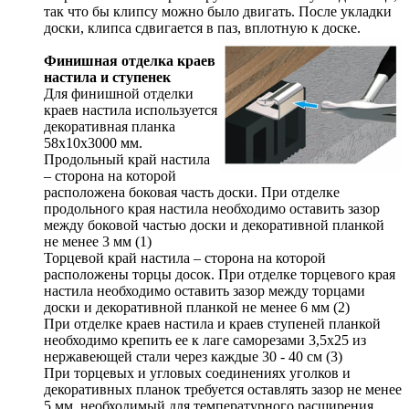
так что бы клипсу можно было двигать. После укладки
доски, клипса сдвигается в паз, вплотную к доске.
Финишная отделка краев
настила и ступенек
Для финишной отделки
краев настила используется
декоративная планка
58х10х3000 мм.
Продольный край настила
– сторона на которой
расположена боковая часть доски. При отделке
продольного края настила необходимо оставить зазор
между боковой частью доски и декоративной планкой
не менее 3 мм (1)
Торцевой край настила – сторона на которой
расположены торцы досок. При отделке торцевого края
настила необходимо оставить зазор между торцами
доски и декоративной планкой не менее 6 мм (2)
При отделке краев настила и краев ступеней планкой
необходимо крепить ее к лаге саморезами 3,5х25 из
нержавеющей стали через каждые 30 - 40 см (3)
При торцевых и угловых соединениях уголков и
декоративных планок требуется оставлять зазор не менее
5 мм, необходимый для температурного расширения.