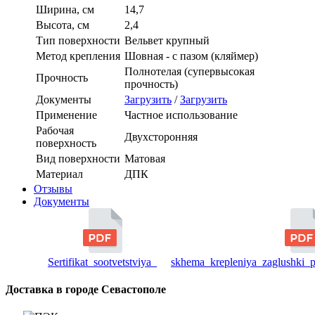
Ширина, см
14,7
Высота, см
2,4
Тип поверхности
Вельвет крупный
Метод крепления
Шовная - с пазом (кляймер)
Полнотелая (супервысокая
Прочность
прочность)
Документы
Загрузить
/
Загрузить
Применение
Частное использование
Рабочая
Двухсторонняя
поверхность
Вид поверхности
Матовая
Материал
ДПК
Отзывы
Документы
Sertifikat_sootvetstviya_
skhema_krepleniya_zaglushki_
Доставка в городе Севастополе