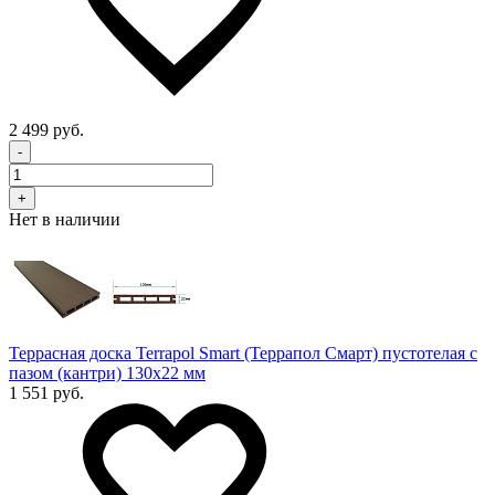
2 499 руб.
-
+
Нет в наличии
Террасная доска Terrapol Smart (Террапол Смарт) пустотелая с
пазом (кантри) 130х22 мм
1 551 руб.