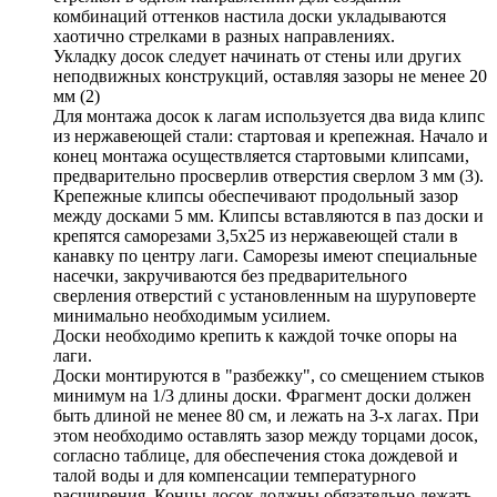
комбинаций оттенков настила доски укладываются
хаотично стрелками в разных направлениях.
Укладку досок следует начинать от стены или других
неподвижных конструкций, оставляя зазоры не менее 20
мм (2)
Для монтажа досок к лагам используется два вида клипс
из нержавеющей стали: стартовая и крепежная. Начало и
конец монтажа осуществляется стартовыми клипсами,
предварительно просверлив отверстия сверлом 3 мм (3).
Крепежные клипсы обеспечивают продольный зазор
между досками 5 мм. Клипсы вставляются в паз доски и
крепятся саморезами 3,5х25 из нержавеющей стали в
канавку по центру лаги. Саморезы имеют специальные
насечки, закручиваются без предварительного
сверления отверстий с установленным на шуруповерте
минимально необходимым усилием.
Доски необходимо крепить к каждой точке опоры на
лаги.
Доски монтируются в "разбежку", со смещением стыков
минимум на 1/3 длины доски. Фрагмент доски должен
быть длиной не менее 80 см, и лежать на 3-х лагах. При
этом необходимо оставлять зазор между торцами досок,
согласно таблице, для обеспечения стока дождевой и
талой воды и для компенсации температурного
расширения. Концы досок должны обязательно лежать