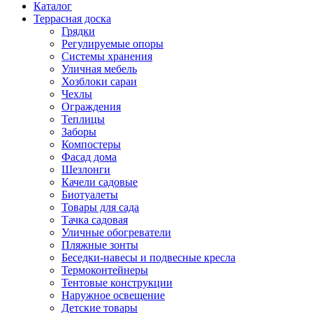
Каталог
Террасная доска
Грядки
Регулируемые опоры
Системы хранения
Уличная мебель
Хозблоки сараи
Чехлы
Ограждения
Теплицы
Заборы
Компостеры
Фасад дома
Шезлонги
Качели садовые
Биотуалеты
Товары для сада
Тачка садовая
Уличные обогреватели
Пляжные зонты
Беседки-навесы и подвесные кресла
Термоконтейнеры
Тентовые конструкции
Наружное освещение
Детские товары