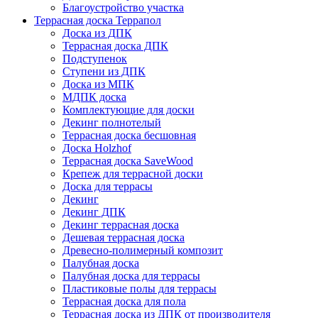
Благоустройство участка
Террасная доска Террапол
Доска из ДПК
Террасная доска ДПК
Подступенок
Ступени из ДПК
Доска из МПК
МДПК доска
Комплектующие для доски
Декинг полнотелый
Террасная доска бесшовная
Доска Holzhof
Террасная доска SaveWood
Крепеж для террасной доски
Доска для террасы
Декинг
Декинг ДПК
Декинг террасная доска
Дешевая террасная доска
Древесно-полимерный композит
Палубная доска
Палубная доска для террасы
Пластиковые полы для террасы
Террасная доска для пола
Террасная доска из ДПК от производителя