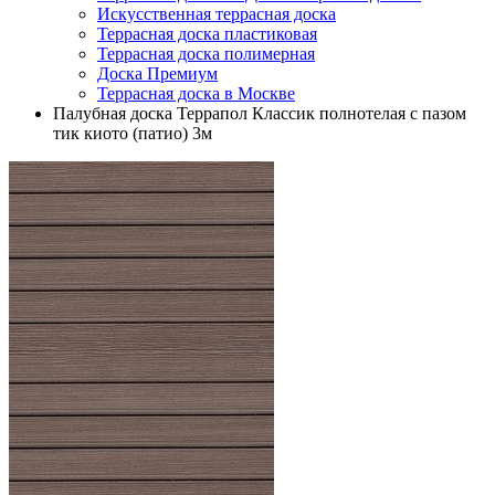
Искусственная террасная доска
Террасная доска пластиковая
Террасная доска полимерная
Доска Премиум
Террасная доска в Москве
Палубная доска Террапол Классик полнотелая с пазом
тик киото (патио) 3м