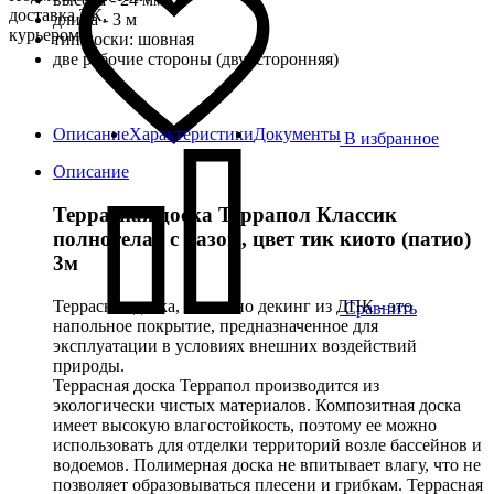
доставка ТК,
длина - 3 м
курьером
тип доски: шовная
две рабочие стороны (двухсторонняя)
Описание
Характеристики
Документы
В избранное
Описание
Террасная доска Террапол Классик
полнотелая с пазом, цвет тик киото (патио)
3м
Террасная доска, а именно декинг из ДПК - это
Сравнить
напольное покрытие, предназначенное для
эксплуатации в условиях внешних воздействий
природы.
Террасная доска Террапол производится из
экологически чистых материалов. Композитная доска
имеет высокую влагостойкость, поэтому ее можно
использовать для отделки территорий возле бассейнов и
водоемов. Полимерная доска не впитывает влагу, что не
позволяет образовываться плесени и грибкам. Террасная