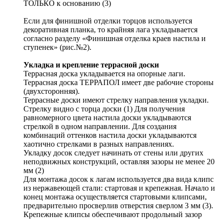
ТОЛЬКО к основанию (3)
Если для финишной отделки торцов используется
декоративная планка, то крайняя лага укладывается
согласно разделу «Финишная отделка краев настила и
ступенек» (рис.№2).
Укладка и крепление террасной доски
Террасная доска укладывается на опорные лаги.
Террасная доска ТЕРРАПОЛ имеет две рабочие стороны
(двухсторонняя).
Террасные доски имеют стрелку направления укладки.
Стрелку видно с торца доски (1) Для получения
равномерного цвета настила доски укладываются
стрелкой в одном направлении. Для создания
комбинаций оттенков настила доски укладываются
хаотично стрелками в разных направлениях.
Укладку досок следует начинать от стены или других
неподвижных конструкций, оставляя зазоры не менее 20
мм (2)
Для монтажа досок к лагам используется два вида клипс
из нержавеющей стали: стартовая и крепежная. Начало и
конец монтажа осуществляется стартовыми клипсами,
предварительно просверлив отверстия сверлом 3 мм (3).
Крепежные клипсы обеспечивают продольный зазор