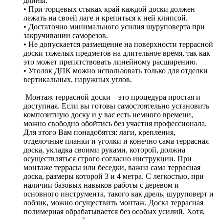
длины.
• При торцевых стыках край каждой доски должен
лежать на своей лаге и крепиться к ней клипсой.
• Достаточно минимального усилия шуруповерта при
закручивании саморезов.
• Не допускается размещение на поверхности террасной
доски тяжелых предметов на длительное время, так как
это может препятствовать линейному расширению.
• Уголок ДПК можно использовать только для отделки
вертикальных, наружных углов.
Монтаж террасной доски – это процедура простая и
доступная. Если вы готовы самостоятельно установить
композитную доску и у вас есть немного времени,
можно свободно обойтись без участия профессионала.
Для этого Вам понадобятся: лаги, крепления,
отделочные планки и уголки и конечно сама террасная
доска, укладка своими руками, которой, должна
осуществляться строго согласно инструкции. При
монтаже террасы или беседки, важна сама террасная
доска, размеры которой 3 и 4 метра. С легкостью, при
наличии базовых навыков работы с деревом и
основного инструмента, такого как дрель, шуруповерт и
лобзик, можно осуществить монтаж. Доска террасная
полимерная обрабатывается без особых усилий. Хотя,