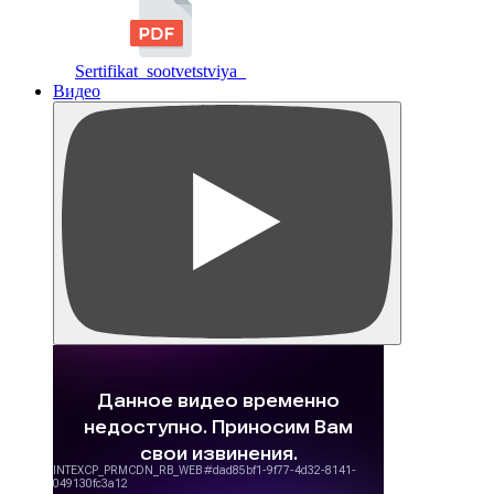
Sertifikat_sootvetstviya_
Видео