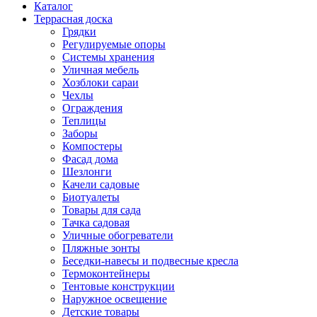
Каталог
Террасная доска
Грядки
Регулируемые опоры
Системы хранения
Уличная мебель
Хозблоки сараи
Чехлы
Ограждения
Теплицы
Заборы
Компостеры
Фасад дома
Шезлонги
Качели садовые
Биотуалеты
Товары для сада
Тачка садовая
Уличные обогреватели
Пляжные зонты
Беседки-навесы и подвесные кресла
Термоконтейнеры
Тентовые конструкции
Наружное освещение
Детские товары