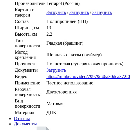
Производитель
Terrapol (Россия)
Картинки
Загрузить
/
Загрузить
/
Загрузить
галереи
Состав
Полипропилен (ПП)
Ширина, см
13
Высота, см
2,2
Тип
Гладкая (брашинг)
поверхности
Метод
Шовная - с пазом (кляймер)
крепления
Прочность
Полнотелая (супервысокая прочность)
Документы
Загрузить
Видео
https://rutube.ru/video/79979d46a30dca372
Применение
Частное использование
Рабочая
Двухсторонняя
поверхность
Вид
Матовая
поверхности
Материал
ДПК
Отзывы
Документы