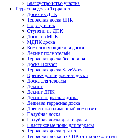
Благоустройство участка
Террасная доска Террапол
Доска из ДПК
Террасная доска ДПК
Подступенок
Ступени из ДПК
Доска из МПК
МДПК доска
Комплектующие для доски
Декинг полнотелый
Террасная доска бесшовная
Доска Holzhof
Террасная доска SaveWood
Крепеж для террасной доски
Доска для террасы
Декинг
Декинг ДПК
Декинг террасная доска
Дешевая террасная доска
Древесно-полимерный композит
Палубная доска
Палубная доска для террасы
Пластиковые полы для террасы
Террасная доска для пола
Террасная доска из ДПК от производителя