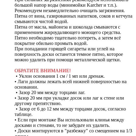
большой напор воды (минимойки Karcher и т.п.).
Рекомендуем незамедлительно очищать загрязнения.
Пятна от вина, газированных напитков, соков и кетчупа
смываются чистой водой.
Пятна от масла, майонеза и шоколада смываются с
применением жироудаляющего моющего средства.
Пятно необходимо тщательно потереть, а затем всё
покрытие обильно промыть водой.
При попадании горящей сигареты или углей на
поверхность доски останется темное пятно, которое
можно удалить при помощи металлической щетки.
ОБРАТИТЕ ВНИМАНИЕ!
• Уклон основания 1 см / 1 мп или дренаж.
• Лаги должны лежать всей нижней поверхностью на
основании.
• Зазор 20 мм между торцами лаг.
• Зазор 20 мм при укладке досок или лаг к стене или
другому препятствию.
• Зазор от 6 до 12 мм между торцами досок, согласно
таблице.
• Если при монтаже Вы использовали клинья между
досками и стенами, то не забудьте их удалить.
• Доски монтируются в "разбежку" со смещением на 1/3