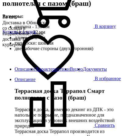
полнотелая с пазом (браш)
Размеры:
За шт.
Доставка в Обнинске
В корзину
ширина - 130 мм
со склада в
Купить в 1 клик
высота - 22 мм
Подмосковье. Плюс
длина - 3 и 4 м
доставка ТК,
тип доски: шовная
курьером
две рабочие стороны (двухсторонняя)
Описание
Характеристики
Видео
Документы
В избранное
Описание
Террасная доска Террапол Смарт
полнотелая с пазом (браш)
Террасная доска, а именно декинг из ДПК - это
напольное покрытие, предназначенное для
эксплуатации в условиях внешних воздействий
Сравнить
природы.
Террасная доска Террапол производится из