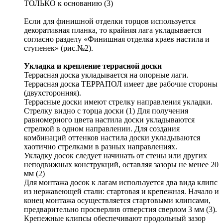
ТОЛЬКО к основанию (3)
Если для финишной отделки торцов используется
декоративная планка, то крайняя лага укладывается
согласно разделу «Финишная отделка краев настила и
ступенек» (рис.№2).
Укладка и крепление террасной доски
Террасная доска укладывается на опорные лаги.
Террасная доска ТЕРРАПОЛ имеет две рабочие стороны
(двухсторонняя).
Террасные доски имеют стрелку направления укладки.
Стрелку видно с торца доски (1) Для получения
равномерного цвета настила доски укладываются
стрелкой в одном направлении. Для создания
комбинаций оттенков настила доски укладываются
хаотично стрелками в разных направлениях.
Укладку досок следует начинать от стены или других
неподвижных конструкций, оставляя зазоры не менее 20
мм (2)
Для монтажа досок к лагам используется два вида клипс
из нержавеющей стали: стартовая и крепежная. Начало и
конец монтажа осуществляется стартовыми клипсами,
предварительно просверлив отверстия сверлом 3 мм (3).
Крепежные клипсы обеспечивают продольный зазор