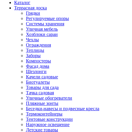
Каталог
Террасная доска
Грядки
Регулируемые опоры
Системы хранения
Уличная мебель
Хозблоки сараи
Чехлы
Ограждения
Теплицы
Заборы
Компостеры
Фасад дома
Шезлонги
Качели садовые
Биотуалеты
Товары для сада
Тачка садовая
Уличные обогреватели
Пляжные зонты
Беседки-навесы и подвесные кресла
Термоконтейнеры
Тентовые конструкции
Наружное освещение
Детские товары