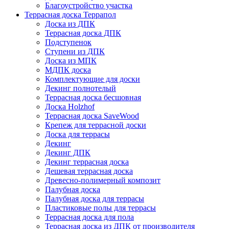
Благоустройство участка
Террасная доска Террапол
Доска из ДПК
Террасная доска ДПК
Подступенок
Ступени из ДПК
Доска из МПК
МДПК доска
Комплектующие для доски
Декинг полнотелый
Террасная доска бесшовная
Доска Holzhof
Террасная доска SaveWood
Крепеж для террасной доски
Доска для террасы
Декинг
Декинг ДПК
Декинг террасная доска
Дешевая террасная доска
Древесно-полимерный композит
Палубная доска
Палубная доска для террасы
Пластиковые полы для террасы
Террасная доска для пола
Террасная доска из ДПК от производителя