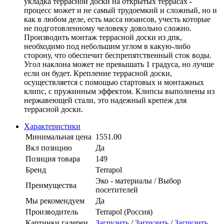
укладка террасной доски на открытых террасах -
процесс может и не самый трудоемкий и сложный, но и
как в любом деле, есть масса нюансов, учесть которые
не подготовленному человеку довольно сложно.
Производить монтаж террасной доски из дпк,
необходимо под небольшим углом в какую-либо
сторону, что обеспечит беспрепятственный сток воды.
Угол наклона может не превышать 1 градуса, но лучше
если он будет. Крепление террасной доски,
осуществляется с помощью стартовых и монтажных
клипс, с пружинным эффектом. Клипсы выполнены из
нержавеющей стали, это надежный крепеж для
террасной доски.
Характеристики
Минимальная цена
1551.00
Вкл позицию
Да
Позиция товара
149
Бренд
Terrapol
Эко - материалы / Выбор
Преимущества
посетителей
Мы рекомендуем
Да
Производитель
Terrapol (Россия)
Картинки галереи
Загрузить
/
Загрузить
/
Загрузить