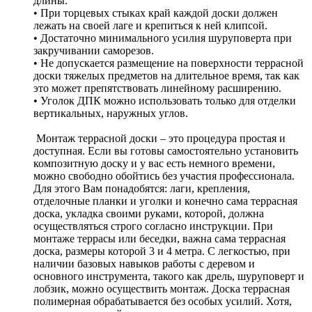
длины.
• При торцевых стыках край каждой доски должен
лежать на своей лаге и крепиться к ней клипсой.
• Достаточно минимального усилия шуруповерта при
закручивании саморезов.
• Не допускается размещение на поверхности террасной
доски тяжелых предметов на длительное время, так как
это может препятствовать линейному расширению.
• Уголок ДПК можно использовать только для отделки
вертикальных, наружных углов.
Монтаж террасной доски – это процедура простая и
доступная. Если вы готовы самостоятельно установить
композитную доску и у вас есть немного времени,
можно свободно обойтись без участия профессионала.
Для этого Вам понадобятся: лаги, крепления,
отделочные планки и уголки и конечно сама террасная
доска, укладка своими руками, которой, должна
осуществляться строго согласно инструкции. При
монтаже террасы или беседки, важна сама террасная
доска, размеры которой 3 и 4 метра. С легкостью, при
наличии базовых навыков работы с деревом и
основного инструмента, такого как дрель, шуруповерт и
лобзик, можно осуществить монтаж. Доска террасная
полимерная обрабатывается без особых усилий. Хотя,