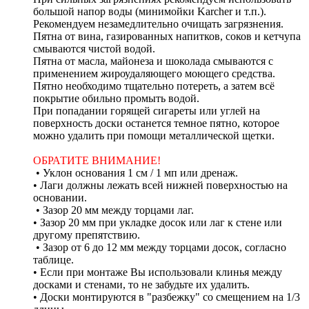
большой напор воды (минимойки Karcher и т.п.).
Рекомендуем незамедлительно очищать загрязнения.
Пятна от вина, газированных напитков, соков и кетчупа
смываются чистой водой.
Пятна от масла, майонеза и шоколада смываются с
применением жироудаляющего моющего средства.
Пятно необходимо тщательно потереть, а затем всё
покрытие обильно промыть водой.
При попадании горящей сигареты или углей на
поверхность доски останется темное пятно, которое
можно удалить при помощи металлической щетки.
ОБРАТИТЕ ВНИМАНИЕ!
• Уклон основания 1 см / 1 мп или дренаж.
• Лаги должны лежать всей нижней поверхностью на
основании.
• Зазор 20 мм между торцами лаг.
• Зазор 20 мм при укладке досок или лаг к стене или
другому препятствию.
• Зазор от 6 до 12 мм между торцами досок, согласно
таблице.
• Если при монтаже Вы использовали клинья между
досками и стенами, то не забудьте их удалить.
• Доски монтируются в "разбежку" со смещением на 1/3